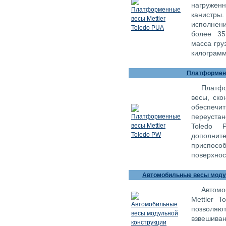
нагружен
канистры.
исполнени
более 35
масса гру
килограмм
Платформенн
Платф
весы, ско
обеспечи
переустан
Toledo 
дополн
приспосо
поверхнос
Автомобильные весы модуль
Автомо
Mettler 
позволяю
взвешива