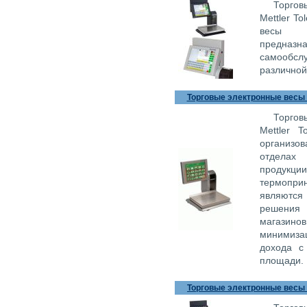
Торгов
Mettler T
весы о
предназн
самообсл
различной
Торговые электронные весы с
Торгов
Mettler 
организо
отделах
продукц
термопри
являются
решения
магазинов
минимиза
дохода с
площади.
Торговые электронные весы с