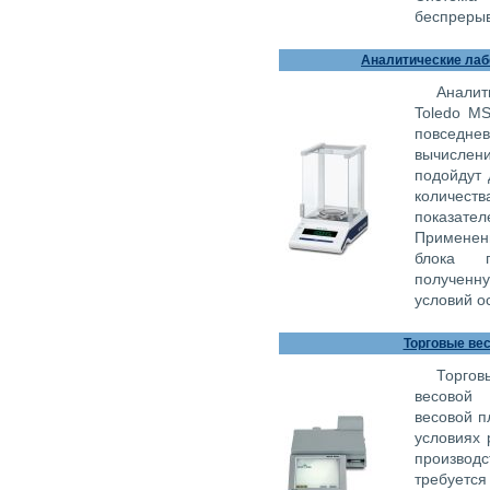
беспрерыв
Аналитические лабо
Аналит
Toledo MS
повседн
вычисле
подойдут 
количес
показател
Применен
блока п
полученн
условий о
Торговые вес
Торгов
весовой
весовой п
условиях 
производс
требуется