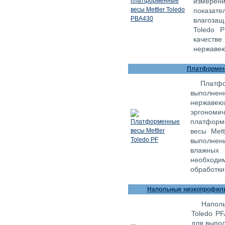
измерен
показате
влагозащ
Toledo 
качеств
нержавею
Платформенн
Платфо
выполне
нержавею
эргономич
платформ
весы Mett
выполнен
влажны
необход
обработки
Напольные низкопрофильн
Напол
Toledo P
для выпо