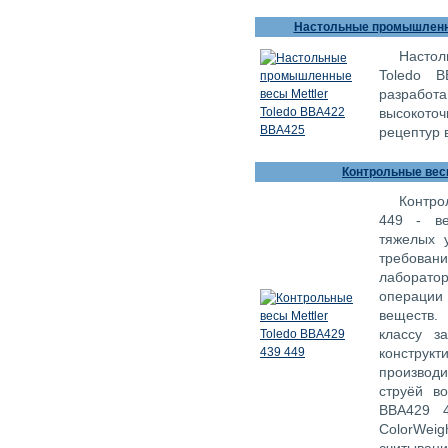
Настольные промышленны
Насто
Toledo B
разработ
высокото
рецептур 
Контрольные весы
Контро
449 - ве
тяжелых у
требова
лаборат
операции
веществ.
классу з
констру
производ
струёй во
BBA429 
СolorWeig