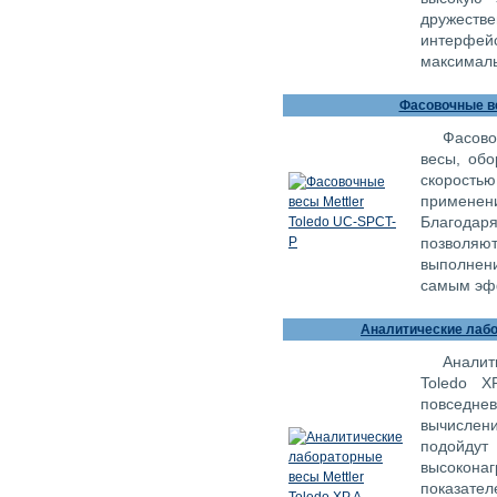
дружест
интерфей
максималь
Фасовочные ве
Фасово
весы, об
скорост
применен
Благодар
позволя
выполнени
самым эфф
Аналитические лабор
Аналит
Toledo X
повседн
вычисле
подойдут 
высокона
показател