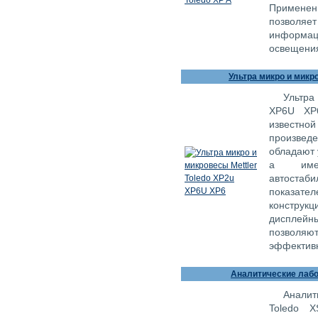
Примене
позволяе
информа
освещени
Ультра микро и микр
Ультра
XP6U XP6
известной
произвед
обладают 
а имен
автоста
показат
констру
дисплейн
позволяют
эффективн
Аналитические лабор
Аналит
Toledo X