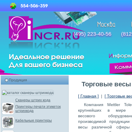
(495) 223-40-56
(812
Продукция
Торговые весы M
[ Главная ]
|
[ Торговые ве
Сканеры штрих кода
Компания Mettler To
Принтеры печати этикеток
крупнейших в мире пр
штрихкода
весового оборудова
Кабельные принтеры
производимой продукции
весы различной сферы