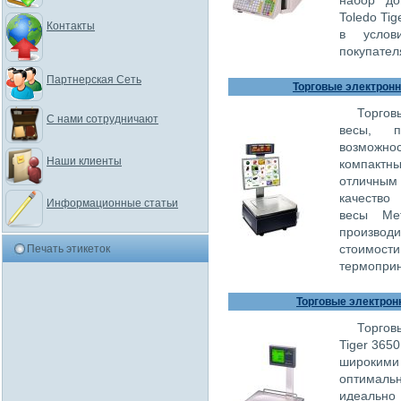
набор до
Toledo Ti
Контакты
в услови
покупател
Партнерская Сеть
Торговые электронны
Торгов
С нами сотрудничают
весы, п
возможно
Наши клиенты
компакт
отличны
качество
Информационные статьи
весы Met
произво
стоимост
Печать этикеток
термоприн
Торговые электронн
Торгов
Tiger 365
широкими
оптималь
идеально