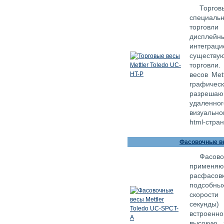
Торгов
специаль
торговли
диспле
интегр
существу
торговли
весов Met
графич
разреша
удаленно
визуально
html-стра
Фасовочные ве
Фасово
применя
расфасо
подсобны
скорости
секунды)
встроенно
высокую 