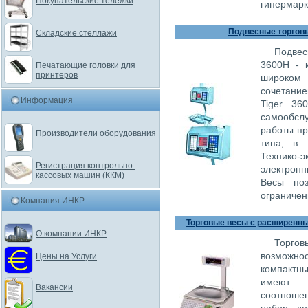
Покупательские тележки
гипермарк
Подвесные торговые
Складские стеллажи
Подвес
3600H - 
Печатающие головки для
принтеров
широком
сочетание
Информация
Tiger 36
самообсл
работы пр
Производители оборудования
типа, в 
Технико-э
Регистрация контрольно-
электронн
кассовых машин (ККМ)
Весы поз
ограничен
Компания ИНКР
Торговые весы с расширенным
О компании ИНКР
Торг
возможно
Цены на Услуги
компактн
имеют о
Вакансии
соотноше