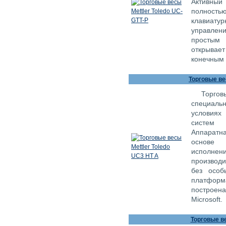
Активный
полностью
клавиатур
управлени
простым 
открывает
конечным 
Торговые ве
Торгов
специаль
условиях
систем 
Аппаратн
основе 
исполнен
производи
без особ
платформ
построен
Microsoft.
Торговые ве