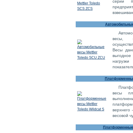
серии п
предприя
взвешива
Автомобильные 
Автомо
весы, 
осуществл
Весы дан
выгодное
нагрузк
показател
Платформенные 
Платфо
весы пла
выполнен
платформ
верхнего 
весовой ч
Платформенные в