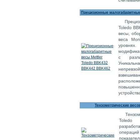
считыван
Прецизионные малогабаритные
Прециз
Toledo BB
весы, обо
веса Мon
уровня
модифика
с разли
Уникальна
непрев
взвешиван
располо
повышен
устройств
Тензометрические весо
Тензом
Toledo
разработ
операций
показат