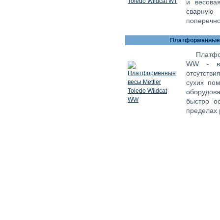
и весова
сварную 
поперечно
Платформенные в
Платфо
WW - ве
отсутств
сухих по
оборудова
быстро о
пределах 