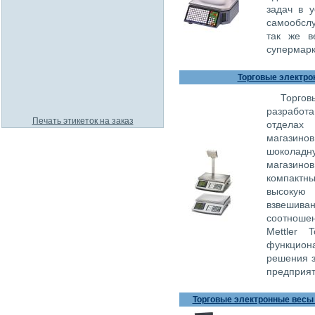
задач в у
самообслу
так же в
супермарк
Торговые электрон
Торго
разработ
Печать этикеток на заказ
отделах
магазинов
шоколадн
магазино
компактн
высокую
взвешив
соотноше
Mettler 
функцион
решения з
предприят
Торговые электронные весы с