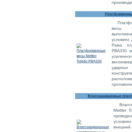
производи
Платформенные
Платфо
весы, 
выполнен
условиях 
Рама пла
PBA330 к
усилен
весоизмер
ударных 
констру
распо
противопе
Влагозащищенные платф
Влаг
Mettler 
проведе
условия
внешне