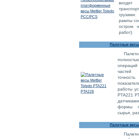
входя
транспор
грузами
рампы сос
остром н
работ).
Палетные весы 
Палетн
полность
операций
частей 
точность
показател
работы ус
PTA221 P
датчиками
формы по
сырья, ра
Палетные весы 
Палетн