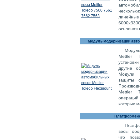
автомоби
нескольк
линейн
6000х330
основная 
Модуль модернизации автом
Модуль
Mettler 
установки
другие о
Модули 
защиты о
Произво
Mettler 
операций 
которых м
Платформенны
Платфо
весы обо
что позв