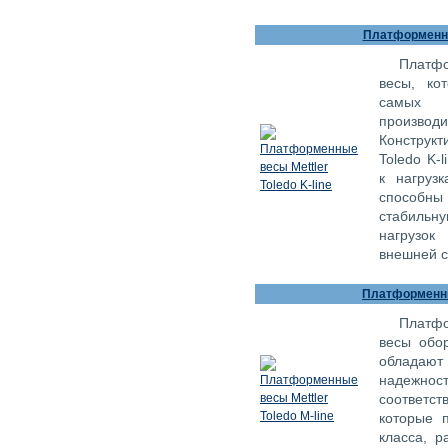
Платформенные
Платфо
весы, ко
самых 
произв
Конструк
Toledo K-
к нагруз
способны
стабильн
нагрузок
внешней с
Платформенные
Платфо
весы обо
обладают
надежно
соответс
которые 
класса, 