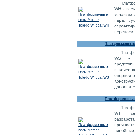
Платфо
WH - весы
условиях 
пара, су
спроект
переносит
Платформенные в
Платфо
WS - в
представи
в качест
опорной р
Конструк
дополните
Платформенные в
Платфо
WT - ве
разрабо
прочност
линейные