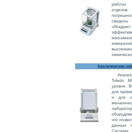
работы 
отделов.
погрешно
сведены
обладают
эффективн
максим
измерени
высокока
химическо
Аналитические лабо
Аналит
Toledo M
уровня. 
для приме
и для з
механи
лаборат
оборудов
что позво
данные п
Система