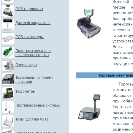
Высокий 
Mettler 
POS терминалы
испытани
беспере
Дисплей покупателя
интенсив
кассовых
гарантиру
POS клавиатуры
устройств
Весы ус
Принтеры печати на
испытани
пластиковых картах
признаны
ведущих м
Ламинаторы
Торговые электронн
Терминалы по приему
платежей
Торгов
компактн
Таксометры
обладают 
при обши
Противокражные системы
Торговые
идеальн
применен
Точки доступа Wi Fi
магазинов
розничн