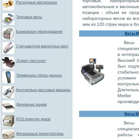
торговые, лаборатор
Расходные материалы
автомобильные и вагонны
позиции - объем ее прод
Торговые весы
лабораторных весов во все
чем из 120 стран мира и бо
Банковское оборудование
Весы Me
Весы
Считыватели магнитных карт
специализ
в интегра
Высокий п
Этикет-пистолет
был подт
стабиль
Терминалы сбора данных
условиях
контроль
Длительн
Контрольно-кассовые машины
Mettler
производи
Денежные ящики
Весы Me
POS принтер чеков
Весы
специализ
Фискальные регистраторы
работы 