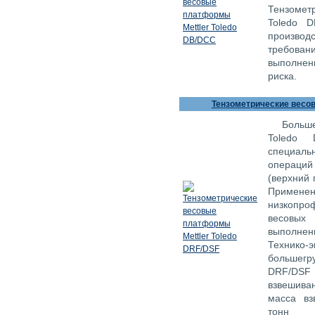
Тензомет
Toledo D
произво
требован
выполнен
риска.
Тензометрические весов
Больш
Toledo 
специал
операций
(верхний 
Примен
низкопро
весовых 
выполне
Технико
большегру
DRF/DS
взвешива
масса вз
тонн