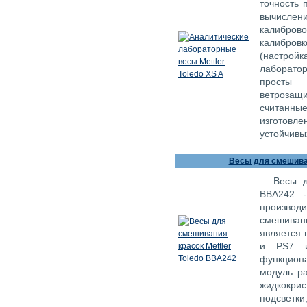
точность 
вычисл
калибро
калибровк
(настрой
лаборатор
просты 
ветроза
считанн
изготовле
устойчивы
Весы для смешиван
Весы д
ВВА242 -
производ
смешивани
является 
и PS7 и
функцион
модуль р
жидкокри
подсветки