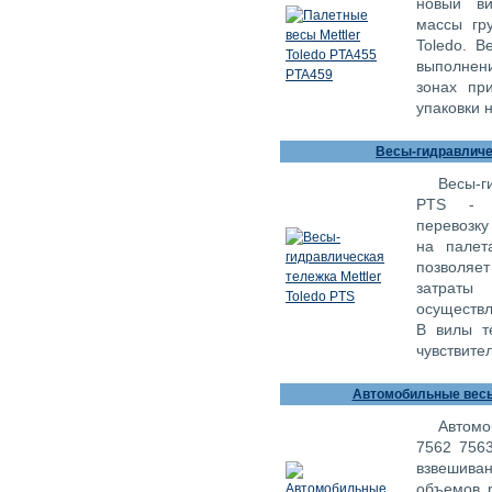
новый ви
массы гру
Toledo. 
выполнен
зонах пр
упаковки 
Весы-гидравличес
Весы-г
PTS - в
перевозку
на палет
позволяе
затраты
осуществл
В вилы т
чувствите
Автомобильные весы 
Автомо
7562 7563
взвешива
объемов р