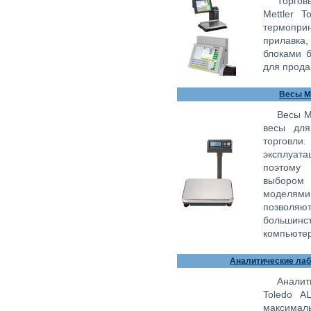
Торгов
Mettler 
термопри
прилавка,
блоками 
для прода
Весы Me
Весы Me
весы для
торгов
эксплуата
поэтому 
выбором
моделями
позвол
большинс
компьютер
Аналитические лабо
Аналит
Toledo A
максимал