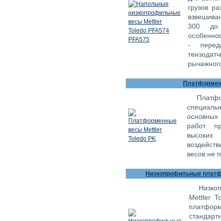
грузов ра
взвешива
300 до 
особеннос
- перед
тензодат
рычажного
Платформенн
Платфо
специаль
основных
работ пр
высоких
воздейст
весов не 
Низкопрофильные платфо
Низк
Mettler 
платфор
стандар