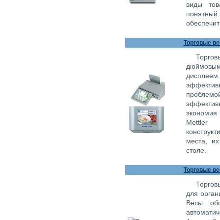
виды тов
понятный 
обеспечит
Торговые ве
Торгов
дюймовым
дисплее
эффекти
проблем
эффективн
экономия
Mettler
конструк
места, и
столе.
Торговые ве
Торгов
для орган
Весы обо
автомати