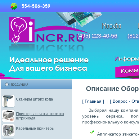
(495) 223-40-56
(812
Продукция
Описание Обор
Сканеры штрих кода
[ Главная ]
|
[ Вопрос - Отв
Выбирая нашу компанию
Принтеры печати этикеток
уровень сервиса, пол
штрихкода
профессиональную консул
Кабельные принтеры
Аппликатор этикеток