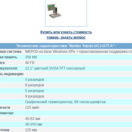
Купить или узнать стоимость
товара, задать вопрос
Технические характеристики "
Mettler Toledo UC3-GTT-A
":
ная система
WEPOS на базе Windows XPe + гарантированная поддержка от 
ая память
256 Мб
иск
40 ГБ
окупателя
12,1” цветной SVGA TFT сенсорный
ть индикации:
5 разрядов
8 разрядов
5 разрядов
9 разрядов
Графический термопринтер, 99 типов шрифтов
печати
125 мм/с
тикетки:
40-62 мм
30-250 мм
улона
125 мм