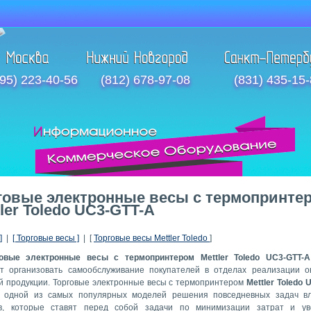
95) 223-40-56
(812) 678-97-08
(831) 435-15
говые электронные весы с термопринте
tler Toledo UC3-GTT-A
]
|
[ Торговые весы ]
| [
Торговые весы Mettler Toledo
]
говые электронные весы с термопринтером Mettler Toledo UC3-GTT-A
т организовать самообслуживание покупателей в отделах реализации 
й продукции. Торговые электронные весы с термопринтером
Mettler Toledo
 одной из самых популярных моделей решения повседневных задач вл
ов, которые ставят перед собой задачи по минимизации затрат и ув