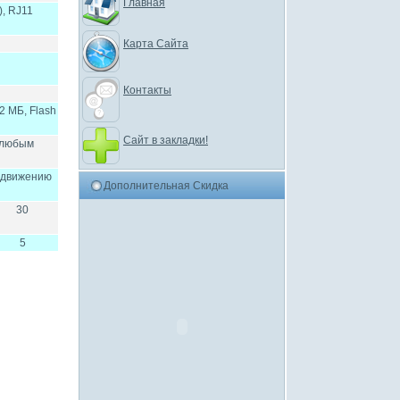
Главная
), RJ11
Карта Сайта
Контакты
2 МБ, Flash
Сайт в закладки!
 любым
о движению
Дополнительная Скидка
30
5