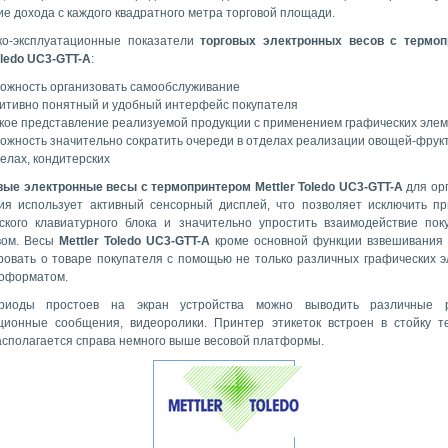
е дохода с каждого квадратного метра торговой площади.
ко-эксплуатационные показатели
торговых электронных весов с термоп
oledo UC3-GTT-A
:
ожность организовать самообслуживание
итивно понятный и удобный интерфейс покупателя
кое представление реализуемой продукции с применением графических эле
ожность значительно сократить очереди в отделах реализации овощей-фрукт
елах, кондитерских
вые электронные весы с термопринтером Mettler Toledo UC3-GTT-A
для ор
ия использует активный сенсорный дисплей, что позволяет исключить п
ского клавиатурного блока и значительно упростить взаимодействие пок
вом. Весы
Mettler Toledo UC3-GTT-A
кроме основной функции взвешивания
овать о товаре покупателя с помощью не только различных графических э
еоформатом.
риоды простоев на экран устройства можно выводить различные р
ионные сообщения, видеоролики. Принтер этикеток встроен в стойку т
асполагается справа немного выше весовой платформы.