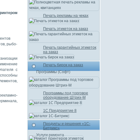
ринтером
Печать рекламы на чеках
Печать этикеток на заказ
ментов
ов, рыбо-
Печать гарантийных этикеток
на заказ
ганизации
рименение
Печать бирок на заказ
упателя с
Программы (Софт)
 способны
лементов,
Программы под торговое
екламно-
оборудование Штрих-М
ерминала,
1С Предприятие 8
Продукты и решения «1С-
Битрикс»
Услуги ремонта