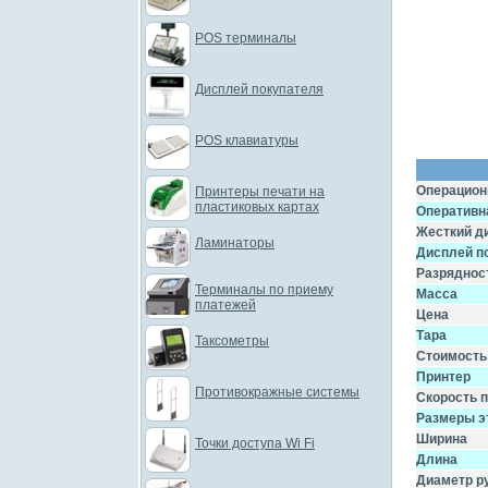
POS терминалы
Дисплей покупателя
POS клавиатуры
Операцион
Принтеры печати на
пластиковых картах
Оперативн
Жесткий д
Ламинаторы
Дисплей п
Разряднос
Терминалы по приему
Масса
платежей
Цена
Тара
Таксометры
Стоимость
Принтер
Противокражные системы
Скорость 
Размеры э
Ширина
Точки доступа Wi Fi
Длина
Диаметр р