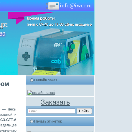
info@iwcr.ru
-80
Онлайн заказ
ром
Заказать
— весы
овощной и
 UC3-GTT-A
Печать этикеток
адельцев
еличению