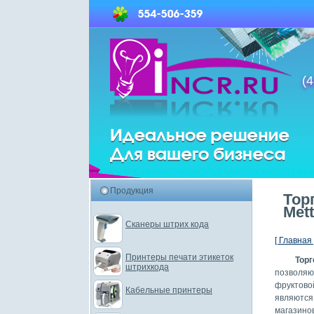
(4
Продукция
Тор
Met
Сканеры штрих кода
[ Главная 
Принтеры печати этикеток
Тор
штрихкода
позволяю
фруктово
Кабельные принтеры
являются
магазин