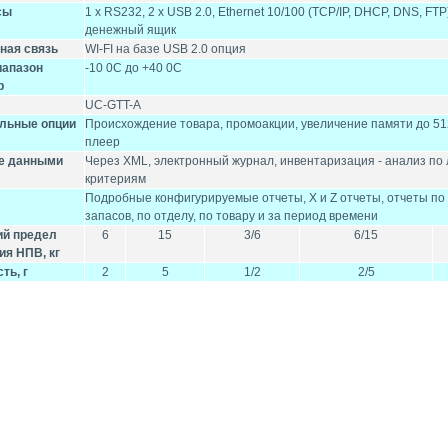
сы
1 x RS232, 2 x USB 2.0, Ethernet 10/100 (TCP/IP, DHCP, DNS, FTP
денежный ящик
ная связь
WI-FI на базе USB 2.0 опция
иапазон
-10 0С до +40 0С
р
UC-GTT-A
льные опции
Происхождение товара, промоакции, увеличение памяти до 51
плеер
е данными
Через XML, электронный журнал, инвентаризация - анализ по
критериям
Подробные конфигурируемые отчеты, X и Z отчеты, отчеты п
запасов, по отделу, по товару и за период времени
й предел
6
15
3/6
6/15
ия НПВ, кг
ть, г
2
5
1/2
2/5