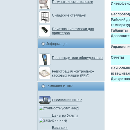
Покупательские тележки
Интерфей
Беспровод
Складские стеллажи
Рабочий д
температу
Печатающие головки для
Габариты
принтеров
Дополните
Информация
Управлени
Отчеты
Производители оборудования
Наибольши
Регистрация контрольно-
взвешиван
кассовых машин (ККМ)
Дискретнос
Компания ИНКР
О компании ИНКР
Цены на Услуги
Вакансии