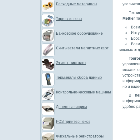
Расходные материалы
увеличени
Техни
Mettler T
Торговые весы
Возм
Инту
Банковское оборудование
Брос
Возм
Считыватели магнитных карт
мясных отд
Торго
Этикет-пистолет
управлен
механиче
устройст
Терминалы сбора данных
информир
но и вид
Контрольно-кассовые машины
В пе
информац
удобно р
Денежные ящики
POS принтер чеков
Фискальные регистраторы