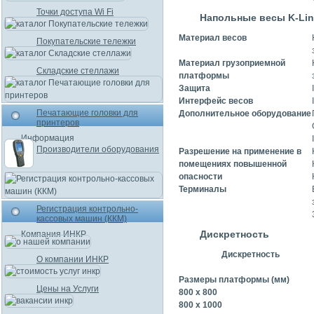
Точки доступа Wi Fi
Напольные весы K-Line
Материал весов
Покупательские тележки
Материал грузоприемной
Складские стеллажи
платформы
Защита
Интерфейс весов
Печатающие головки для
Дополнительное оборудование
принтеров
Информация
Производители оборудования
Разрешение на применение в
помещениях повышенной
опасности
Терминалы
Регистрация контрольно-
кассовых машин (ККМ)
Дискретность
Компания ИНКР
Дискретность
О компании ИНКР
Размеры платформы (мм)
Цены на Услуги
800 x 800
800 x 1000