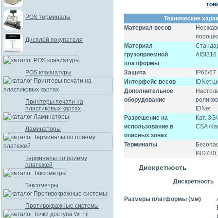
тов
POS терминалы
Технические харак
Материал весов
Нержав
порошк
Дисплей покупателя
Материал
Стандар
грузоприемной
AISI316
платформы
POS клавиатуры
Защита
IP66/67
Интерфейс весов
IDNet ц
Дополнительное
Настоль
оборудование
роликов
Принтеры печати на
пластиковых картах
IDNet
Разрешение на
Кат. 3G
использование в
CSA /Ка
Ламинаторы
опасных зонах
Терминалы
Безопас
IND780,
Терминалы по приему
платежей
Дискретность
Дискретность
Таксометры
Размеры платформы (мм)
Противокражные системы