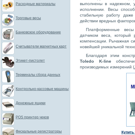
выполнены в надежном, у
Расходные материалы
исполнении. Весы спосо
стабильную работу даже
Торговые весы
действии вредных факторо
Платформенные весы 
Банковское оборудование
датчиком веса, который 
компенсации. Рычажная с
Считыватели магнитных карт
новейшей уникальной техно
Благодаря этим конст
Этикет-пистолет
Toledo K-line
обеспечив
производимых измерений (
Терминалы сбора данных
Контрольно-кассовые машины
Денежные ящики
POS принтер чеков
Фискальные регистраторы
Купить 