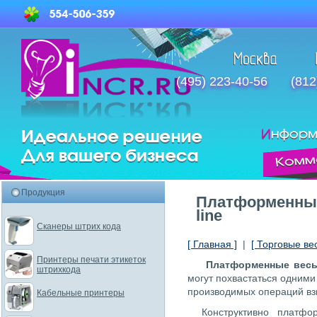
(495) 223-40-56
(812
Продукция
Платформенные 
line
Сканеры штрих кода
[ Главная ]
|
[ Торговые ве
Принтеры печати этикеток
Платформенные весы M
штрихкода
могут похвастаться одними
производимых операций вз
Кабельные принтеры
Конструктивно платф