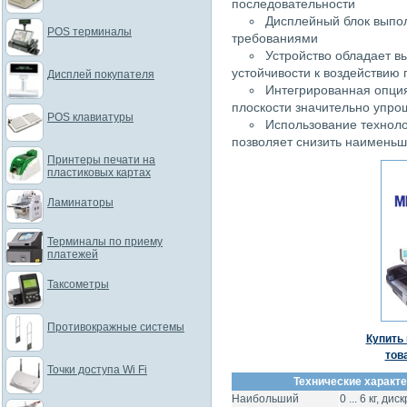
последовательности
Дисплейный блок выпол
POS терминалы
требованиями
Устройство обладает в
устойчивости к воздействию 
Дисплей покупателя
Интегрированная опция
плоскости значительно упро
POS клавиатуры
Использование техноло
позволяет снизить наимень
Принтеры печати на
пластиковых картах
Ламинаторы
Терминалы по приему
платежей
Таксометры
Противокражные системы
Купить 
тов
Точки доступа Wi Fi
Технические характе
Наибольший
0 ... 6 кг, ди