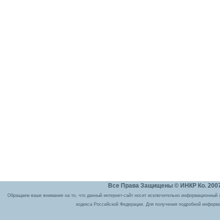
Все Права Защищены © ИНКР Ко. 2007 
Обращаем ваше внимание на то, что данный интернет-сайт носит исключительно информационный ха
кодекса Российской Федерации. Для получения подробной информа