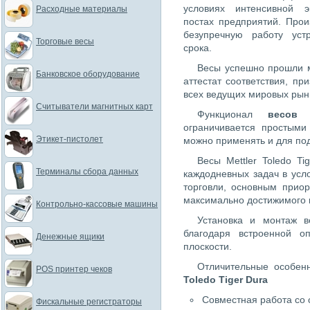
условиях интенсивной э
Расходные материалы
постах предприятий. Про
безупречную работу уст
Торговые весы
срока.
Весы успешно прошли м
Банковское оборудование
аттестат соответствия, п
всех ведущих мировых рын
Считыватели магнитных карт
Функционал
весов 
ограничивается простыми
Этикет-пистолет
можно применять и для по
Весы Mettler Toledo T
Терминалы сбора данных
каждодневных задач в усл
торговли, основным прио
максимально достижимого 
Контрольно-кассовые машины
Установка и монтаж в
благодаря встроенной о
Денежные ящики
плоскости.
Отличительные особен
POS принтер чеков
Toledo Tiger Dura
Совместная работа со 
Фискальные регистраторы