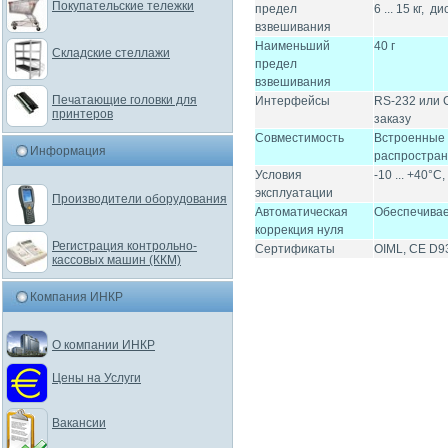
Покупательские тележки
предел
6 ... 15 кг, д
взвешивания
Наименьший
40 г
Складские стеллажи
предел
взвешивания
Печатающие головки для
Интерфейсы
RS-232 или C
принтеров
заказу
Совместимость
Встроенные 
Информация
распростран
Условия
-10 ... +40°C
эксплуатации
Производители оборудования
Автоматическая
Обеспечивае
коррекция нуля
Регистрация контрольно-
Сертификаты
OIML, CE D9
кассовых машин (ККМ)
Компания ИНКР
О компании ИНКР
Цены на Услуги
Вакансии