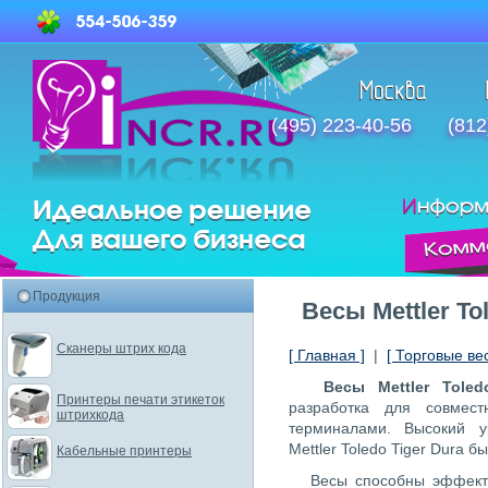
(495) 223-40-56
(812
Продукция
Весы Mettler To
Сканеры штрих кода
[ Главная ]
|
[ Торговые ве
Весы Mettler Toled
Принтеры печати этикеток
разработка для совмес
штрихкода
терминалами. Высокий у
Mettler Toledo Tiger Dura 
Кабельные принтеры
Весы способны эффект