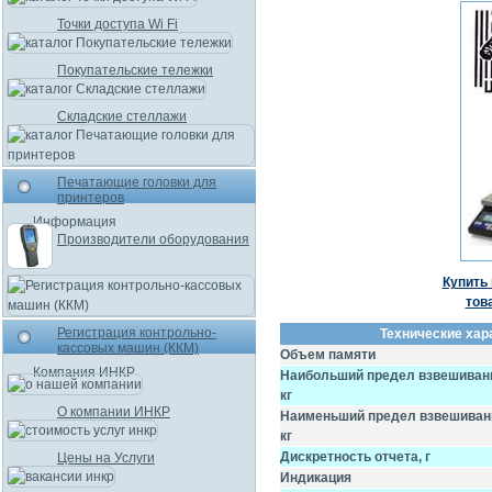
Точки доступа Wi Fi
Покупательские тележки
Складские стеллажи
Печатающие головки для
принтеров
Информация
Производители оборудования
Купить 
тов
Регистрация контрольно-
Технические хар
кассовых машин (ККМ)
Объем памяти
Компания ИНКР
Наибольший предел взвешиван
кг
О компании ИНКР
Наименьший предел взвешиван
кг
Дискретность отчета, г
Цены на Услуги
Индикация