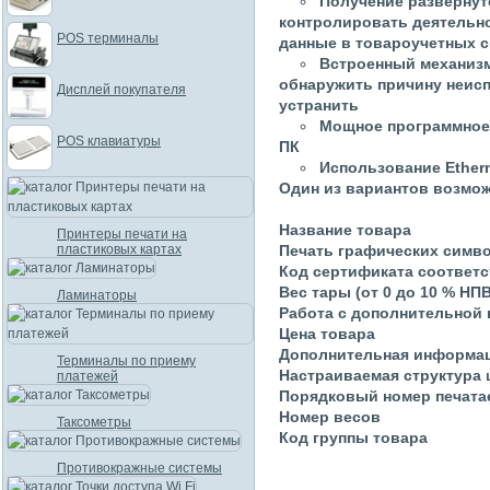
Получение развернут
контролировать деятельно
POS терминалы
данные в товароучетных 
Встроенный механизм
обнаружить причину неисп
Дисплей покупателя
устранить
Мощное программное 
POS клавиатуры
ПК
Использование Ether
Один из вариантов возмож
Название товара
Принтеры печати на
пластиковых картах
Печать графических симво
Код сертификата соответс
Вес тары (от 0 до 10 % НПВ
Ламинаторы
Работа с дополнительной
Цена товара
Дополнительная информа
Терминалы по приему
Настраиваемая структура 
платежей
Порядковый номер печата
Номер весов
Таксометры
Код группы товара
Противокражные системы