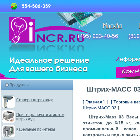
(495) 223-40-56
(812
Продукция
Штрих-МАСС 0
Сканеры штрих кода
[ Главная ]
|
[ Торговые ве
Штрих-МАСС 03
]
Принтеры печати этикеток
Штрих-Mass 03 Весы
штрихкода
этикеток, до 6/15 кг, 
промышленный класс.
Кабельные принтеры
настроить и подключить