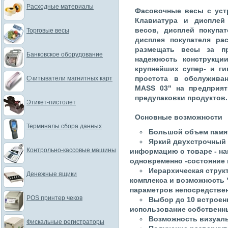
Расходные материалы
Фасовочные весы с устр
Клавиатура и дисплей
весов, дисплей покупа
Торговые весы
дисплея покупателя ра
размещать весы за п
Банковское оборудование
надежность конструкци
крупнейших супер- и ги
простота в обслужива
Считыватели магнитных карт
MASS 03" на предприя
предупаковки продуктов.
Этикет-пистолет
Основные возможности
Терминалы сбора данных
Большой объем памят
Яркий двухстрочный
Контрольно-кассовые машины
информацию о товаре - наи
одновременно -состояние
Иерархическая струк
Денежные ящики
комплекса и возможность 
параметров непосредствен
POS принтер чеков
Выбор до 10 встроен
использование собственны
Возможность визуаль
Фискальные регистраторы