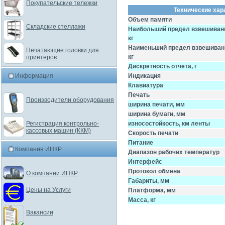
Покупательские тележки
Технические хар
Объем памяти
Складские стеллажи
Наибольший предел взвешиван
кг
Наименьший предел взвешиван
Печатающие головки для
кг
принтеров
Дискретность отчета, г
Информация
Индикация
Клавиатура
Печать
Производители оборудования
ширина печати, мм
ширина бумаги, мм
Регистрация контрольно-
износостойкость, км ленты
кассовых машин (ККМ)
Скорость печати
Питание
Компания ИНКР
Диапазон рабочих температур
Интерфейс
Протокол обмена
О компании ИНКР
Габариты, мм
Цены на Услуги
Платформа, мм
Масса, кг
Вакансии