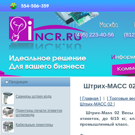
(495) 223-40-56
(812
Продукция
Штрих-МАСС 0
Сканеры штрих кода
[ Главная ]
|
[ Торговые ве
Штрих-МАСС 02
]
Принтеры печати этикеток
Штрих-Mass 02 Весы
штрихкода
этикеток, до 6/15 кг, 
промышленный класс.
Кабельные принтеры