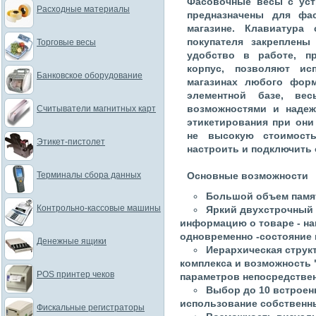
Фасовочные весы с уст
Расходные материалы
предназначены для фа
магазине. Клавиатура
покупателя закреплены
Торговые весы
удобство в работе, п
корпус, позволяют и
Банковское оборудование
магазинах любого форм
элементной базе, ве
возможностями и наде
Считыватели магнитных карт
этикетирования при он
не высокую стоимость
Этикет-пистолет
настроить и подключить
Терминалы сбора данных
Основные возможности
Большой объем памят
Контрольно-кассовые машины
Яркий двухстрочный
информацию о товаре - наи
одновременно -состояние
Денежные ящики
Иерархическая струк
комплекса и возможность 
POS принтер чеков
параметров непосредствен
Выбор до 10 встроен
использование собственны
Фискальные регистраторы