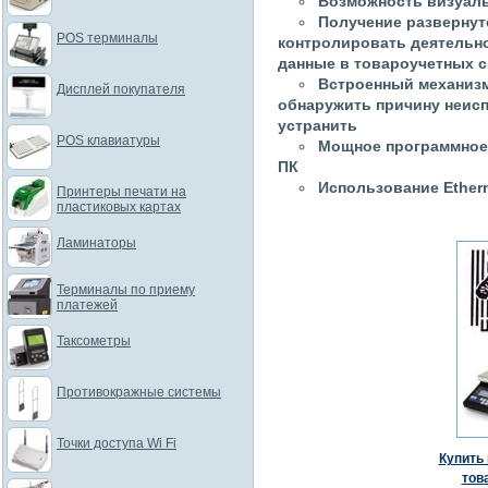
Возможность визуаль
Получение развернут
POS терминалы
контролировать деятельно
данные в товароучетных 
Встроенный механизм
Дисплей покупателя
обнаружить причину неисп
устранить
POS клавиатуры
Мощное программное 
ПК
Использование Ether
Принтеры печати на
пластиковых картах
Ламинаторы
Терминалы по приему
платежей
Таксометры
Противокражные системы
Точки доступа Wi Fi
Купить 
тов