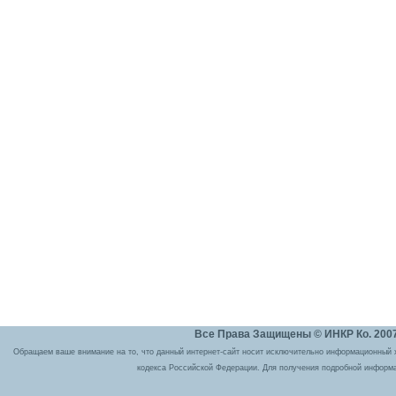
Все Права Защищены © ИНКР Ко. 2007 
Обращаем ваше внимание на то, что данный интернет-сайт носит исключительно информационный ха
кодекса Российской Федерации. Для получения подробной информа