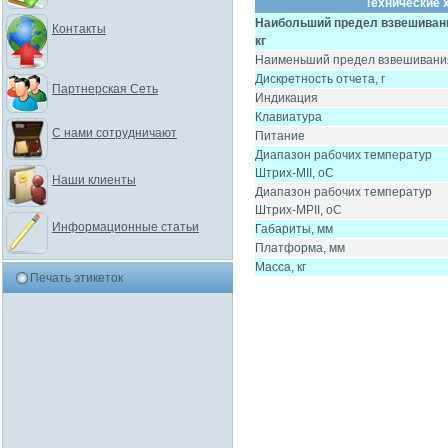
Технические 
Наибольший предел взвешиван
Контакты
кг
Наименьший предел взвешивания
Дискретность отчета, г
Партнерская Сеть
Индикация
Клавиатура
С нами сотрудничают
Питание
Диапазон рабочих температур
Штрих-MII, oC
Наши клиенты
Диапазон рабочих температур
Штрих-MPII, oC
Информационные статьи
Габариты, мм
Платформа, мм
Масса, кг
Печать этикеток