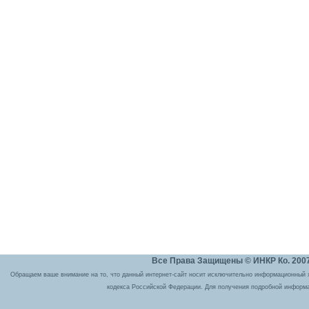
Все Права Защищены © ИНКР Ко. 2007 
Обращаем ваше внимание на то, что данный интернет-сайт носит исключительно информационный ха
кодекса Российской Федерации. Для получения подробной информа