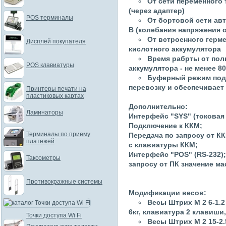
От сети переменного 
(через адаптер)
POS терминалы
От бортовой сети ав
В (колебания напряжения от
От встроенного герм
Дисплей покупателя
кислотного аккумулятора
Время рабрты от пол
POS клавиатуры
аккумулятора - не менее 8
Буферный режим подк
перевозку и обеспечивает
Принтеры печати на
пластиковых картах
Дополнительно:
Ламинаторы
Интерфейс "SYS" (токовая 
Подключение к ККМ;
Терминалы по приему
Передача по запросу от К
платежей
с клавиатуры ККМ;
Интерфейс "POS" (RS-232)
Таксометры
запросу от ПК значение ма
Противокражные системы
Модификации весов:
Весы Штрих М 2 6-1.
6кг, клавиатура 2 клавиши
Точки доступа Wi Fi
Весы Штрих М 2 15-2