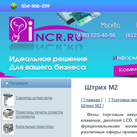
(495) 223-40-56
(812
Продукция
Штрих М2
Сканеры штрих кода
[ Главная ]
|
[ Торговые ве
Штрих М2
]
Принтеры печати этикеток
Весы торговые акку
штрихкода
клавиши, дисплей LCD.
фукциональными возм
Кабельные принтеры
различные сферы примен