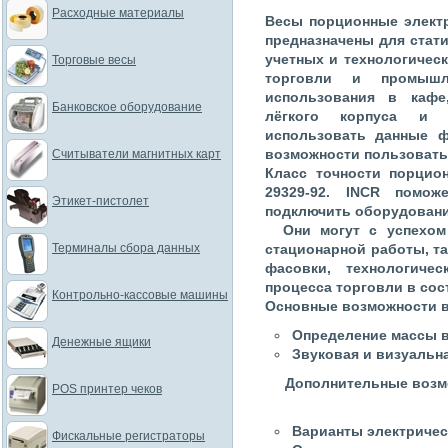
Расходные материалы
Весы порционные элект
предназначены для стат
учетных и технологичес
Торговые весы
торговли и промышл
использования в кафе
Банковское оборудование
лёгкого корпуса и а
использовать данные ф
возможности пользовать
Считыватели магнитных карт
Класс точности порцион
29329-92. INCR помож
Этикет-пистолет
подключить оборудовани
Они могут с успехом 
Терминалы сбора данных
стационарной работы, та
фасовки, технологиче
процесса торговли в сос
Контрольно-кассовые машины
Основные возможности в
Определение массы 
Денежные ящики
Звуковая и визуальн
Дополнительные возм
POS принтер чеков
Варианты электричес
Фискальные регистраторы