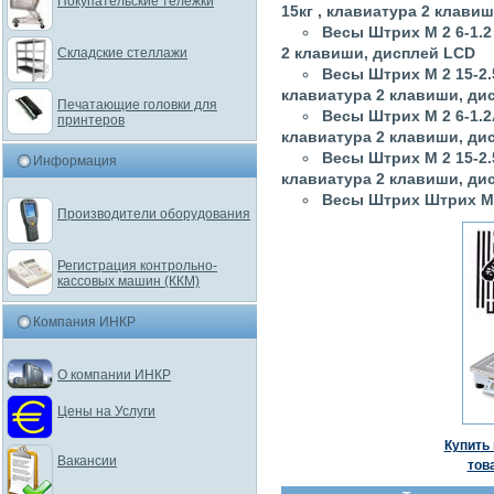
Покупательские тележки
15кг , клавиатура 2 клави
Весы Штрих М 2 6-1.2
2 клавиши, дисплей LCD
Складские стеллажи
Весы Штрих М 2 15-2.
клавиатура 2 клавиши, ди
Печатающие головки для
Весы Штрих М 2 6-1.2
принтеров
клавиатура 2 клавиши, ди
Весы Штрих М 2 15-2.
Информация
клавиатура 2 клавиши, ди
Весы Штрих Штрих М 2
Производители оборудования
Регистрация контрольно-
кассовых машин (ККМ)
Компания ИНКР
О компании ИНКР
Цены на Услуги
Купить 
Вакансии
тов