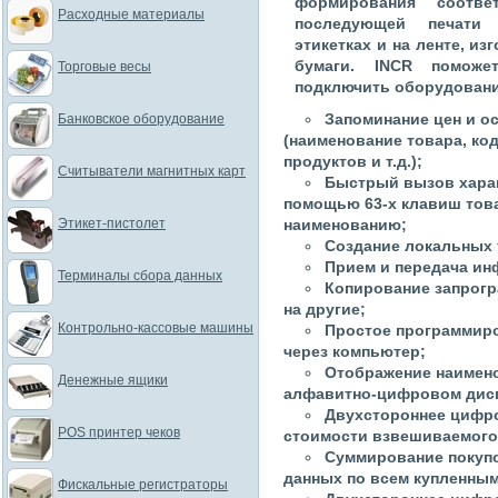
формирования соотве
Расходные материалы
последующей печати 
этикетках и на ленте, и
бумаги. INCR поможе
Торговые весы
подключить оборудовани
Запоминание цен и о
Банковское оборудование
(наименование товара, код
продуктов и т.д.);
Считыватели магнитных карт
Быстрый вызов харак
помощью 63-х клавиш това
Этикет-пистолет
наименованию;
Создание локальных 
Прием и передача ин
Терминалы сбора данных
Копирование запрогр
на другие;
Контрольно-кассовые машины
Простое программиро
через компьютер;
Отображение наимено
Денежные ящики
алфавитно-цифровом дис
Двухстороннее цифро
POS принтер чеков
стоимости взвешиваемого
Суммирование покупо
данных по всем купленным
Фискальные регистраторы