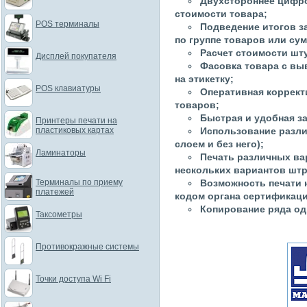
Двухстороннее цифро
стоимости товара;
POS терминалы
Подведение итогов з
по группе товаров или су
Расчет стоимости шт
Дисплей покупателя
Фасовка товара с в
на этикетку;
POS клавиатуры
Оперативная коррект
товаров;
Быстрая и удобная з
Принтеры печати на
пластиковых картах
Использование разли
слоем и без него);
Ламинаторы
Печать различных ва
нескольких вариантов шт
Терминалы по приему
Возможность печати н
платежей
кодом органа сертификаци
Копирование ряда од
Таксометры
Противокражные системы
Точки доступа Wi Fi