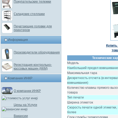
Покупательские тележки
Складские стеллажи
Печатающие головки для
принтеров
Информация
Купить 
тов
Производители оборудования
Технические ха
Mодель
Регистрация контрольно-
Наибольший предел взвешивани
кассовых машин (ККМ)
Максимальная тара
Дискретность отсчета (в интерва
Компания ИНКР
взвешивания)
Количество клавиш прямого вызо
О компании ИНКР
товара
Тип печати
Ширина этикеток
Цены на Услуги
Скорость печати одной этикетки,
более
Вакансии
Срок службы термоголовки