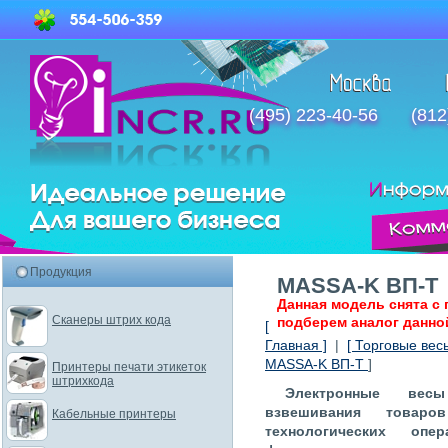
(495) 223-40-56
(812
Продукция
MASSA-K ВП-Т
Данная модель снята с 
Сканеры штрих кода
подберем аналог данно
[
Главная ]
|
[ Торговые весы
MASSA-K ВП-Т
]
Принтеры печати этикеток
штрихкода
Электронные вес
взвешивания товар
Кабельные принтеры
технологических опе