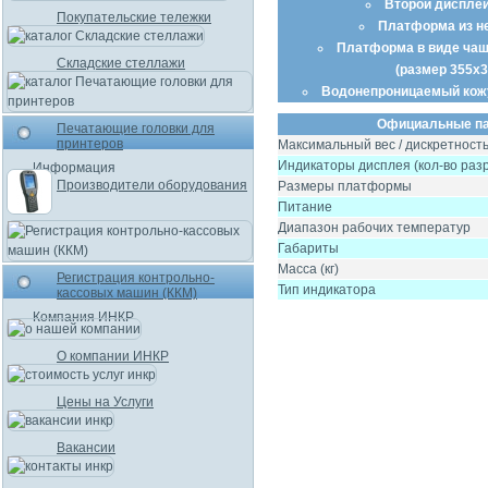
Второй дисплей
Покупательские тележки
Платформа из н
Платформа в виде чаш
Складские стеллажи
(размер 355x
Водонепроницаемый кожу
Официальные па
Печатающие головки для
принтеров
Максимальный вес / дискретност
Индикаторы дисплея (кол-во раз
Информация
Производители оборудования
Размеры платформы
Питание
Диапазон рабочих температур
Габариты
Масса (кг)
Регистрация контрольно-
Тип индикатора
кассовых машин (ККМ)
Компания ИНКР
О компании ИНКР
Цены на Услуги
Вакансии