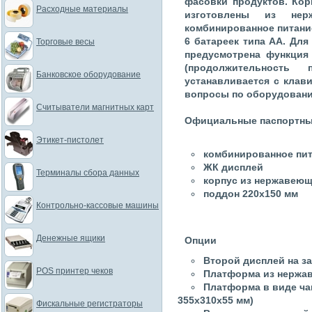
фасовки продуктов. Кор
Расходные материалы
изготовлены из не
комбинированное питание 
6 батареек типа АА. Для
Торговые весы
предусмотрена функция
(продолжительност
Банковское оборудование
устанавливается с клави
вопросы по оборудовани
Считыватели магнитных карт
Официальные паспортны
Этикет-пистолет
комбинированное пи
ЖК дисплей
Терминалы сбора данных
корпус из нержавеющ
поддон 220х150 мм
Контрольно-кассовые машины
Денежные ящики
Опции
Второй дисплей на за
POS принтер чеков
Платформа из нержа
Платформа в виде ча
355x310x55 мм)
Фискальные регистраторы