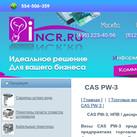
(495) 223-40-56
(812
Продукция
CAS PW-3
Сканеры штрих кода
[ Главная ]
|
[ Торговые ве
CAS PW-3
]
Принтеры печати этикеток
CAS PW-3, НПВ / дискрет
штрихкода
Весы CAS PW-3 предн
Кабельные принтеры
предприятиях торговл