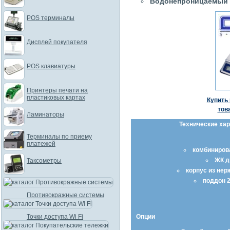
Водонепроницаемый к
POS терминалы
Дисплей покупателя
POS клавиатуры
Принтеры печати на
пластиковых картах
Купить 
тов
Ламинаторы
Технические ха
Терминалы по приему
платежей
комбиниров
ЖК д
Таксометры
корпус из не
поддон 
Противокражные системы
Опции
Точки доступа Wi Fi