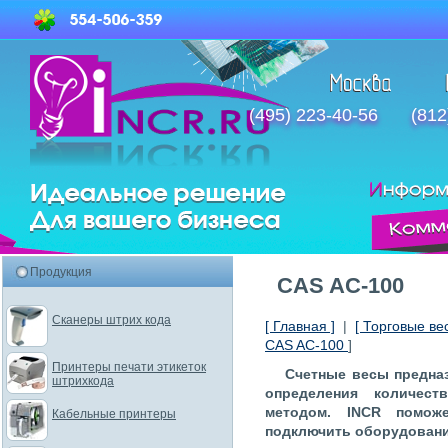
(495) 223-40-56
(812
Продукция
CAS AC-100
Сканеры штрих кода
[ Главная ]
|
[ Торговые ве
CAS AC-100
]
Принтеры печати этикеток
Счетные весы предназ
штрихкода
определения количес
методом. INCR помож
Кабельные принтеры
подключить оборудовани