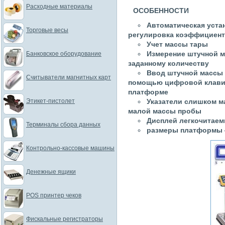
Расходные материалы
ОСОБЕННОСТИ
Автоматическая уста
Торговые весы
регулировка коэффициент
Учет массы тары
Измерение штучной м
Банковское оборудование
заданному количеству
Ввод штучной массы 
Считыватели магнитных карт
помощью цифровой клавиат
платформе
Этикет-пистолет
Указатели слишком м
малой массы пробы
Дисплей легкочитаем
Терминалы сбора данных
размеры платформы 4
Контрольно-кассовые машины
Денежные ящики
POS принтер чеков
Фискальные регистраторы