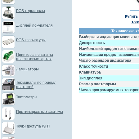
POS терминалы
Купить 
тов
Дисплей покупателя
Технические х
Выборка и индикация массы та
POS клавиатуры
Дискретность
Наибольший предел взвешиван
Принтеры печати на
Наименьший предел взвешиван
пластиковых картах
Число разрядов индикатора
Класс точности
Ламинаторы
Клавиатура
Тип дисплея
Терминалы по приему
Размер платформы
платежей
Число програмируемых товаро
Таксометры
Противокражные системы
Точки доступа Wi Fi