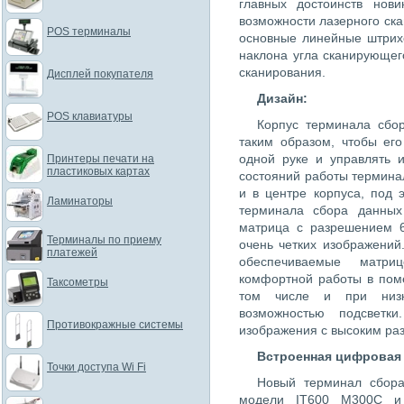
главных достоинств нов
возможности лазерного ск
POS терминалы
основные линейные штрих
наклона угла сканирующег
сканирования.
Дисплей покупателя
Дизайн:
POS клавиатуры
Корпус терминала сбор
таким образом, чтобы ег
одной руке и управлять 
Принтеры печати на
пластиковых картах
состояний работы терминал
и в центре корпуса, под 
Ламинаторы
терминала сбора данны
матрица с разрешением 6
Терминалы по приему
очень четких изображений
платежей
обеспечиваемые матр
комфортной работы в пом
Таксометры
том числе и при низк
возможностью подсветки
Противокражные системы
изображения с высоким ра
Встроенная цифровая 
Точки доступа Wi Fi
Новый терминал сбора
модели IT600 M300C и