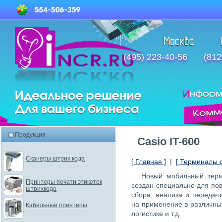
(495) 223-40-56
(812
Продукция
Casio IT-600
Сканеры штрих кода
[ Главная ]
|
[ Терминалы 
Новый мобильный терм
Принтеры печати этикеток
создан специально для по
штрихкода
сбора, анализа и переда
на применение в различны
Кабельные принтеры
логистике и т.д.