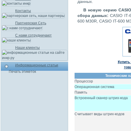
данных.
В новую серию CASIO
Контакты
сбора данных:
CASIO IT-
600 M30R, CASIO IT-600 M
Партнерская Сеть
С нами сотрудничают
Наши клиенты
Купить 
Информационные статьи
тов
Печать этикеток
Технические ха
Процессор
Операционная система
Память
Встроенный сканер штрих-кода
Считывает виды штрих-кодов