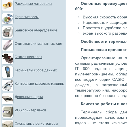
Основные преимуществ
Расходные материалы
600:
Высокая скорость обра
Торговые весы
Надежность и защищен
Простота и удобство в
Банковское оборудование
экран высокого разреш
Особенности терминала
Считыватели магнитных карт
Повышенная прочност
Этикет-пистолет
Ориентированные на 
самыми различными услов
IT 600 надежно защищ
Терминалы сбора данных
пыленепроницаемы, облад
все модели серии CASIO 
Контрольно-кассовые машины
дождем, в загрязненны
температурах или, наоборо
совершенно безопасны паде
Денежные ящики
Качество работы и но
POS принтер чеков
Терминалы сбора дан
превосходным качеством 
кодов - не стала исключ
Фискальные регистраторы