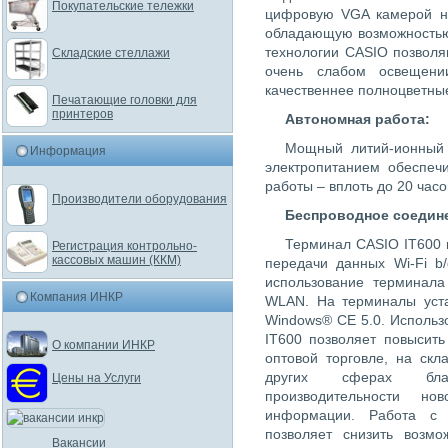
Покупательские тележки
цифровую VGA камерой н
обладающую возможностью
технологии CASIO позвол
Складские стеллажи
очень слабом освещени
качественнее полноцветны
Печатающие головки для
принтеров
Автономная работа:
Мощный литий-ионный 
Информация
электропитанием обеспеч
работы – вплоть до 20 часо
Производители оборудования
Беспроводное соедин
Терминал CASIO IT600 
Регистрация контрольно-
кассовых машин (ККМ)
передачи данных Wi-Fi b/
использование терминала
Компания ИНКР
WLAN. На терминалы уста
Windows® CE 5.0. Исполь
IT600 позволяет повысит
О компании ИНКР
оптовой торговле, на скл
других сферах благ
Цены на Услуги
производительности но
информации. Работа с
позволяет снизить возм
Вакансии