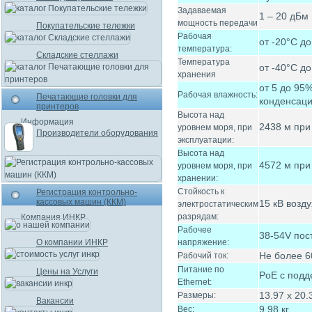
Задаваемая
1 – 20 дБм
мощность передачи
Покупательские тележки
Рабочая
от -20°C д
температура:
Складские стеллажи
Температура
от -40°C д
хранения
от 5 до 95
Рабочая влажность:
Печатающие головки для
конденсац
принтеров
Высота над
Информация
2438 м при
уровнем моря, при
Производители оборудования
эксплуатации:
Высота над
4572 м при
уровнем моря, при
хранении:
Стойкость к
Регистрация контрольно-
кассовых машин (ККМ)
15 кВ возду
электростатическим
разрядам:
Компания ИНКР
Рабочее
38-54V пос
О компании ИНКР
напряжение:
Не более 6
Рабочий ток:
Питание по
Цены на Услуги
PoE с подде
Ethernet:
13.97 x 20.
Размеры:
Вакансии
9.98 кг
Вес: