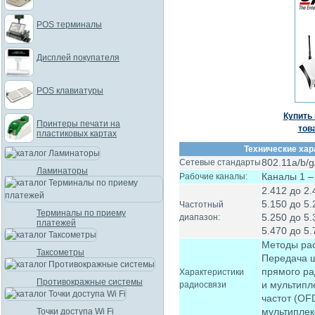
POS терминалы
Дисплей покупателя
POS клавиатуры
Купить 
Принтеры печати на
тов
пластиковых картах
Технические хар
802.11a/b/g/
Сетевые стандарты
Ламинаторы
Каналы 1 –
Рабочие каналы:
2.412 до 2
5.150 до 5
Частотный
Терминалы по приему
5.250 до 5
диапазон:
платежей
5.470 до 5
Методы ра
Таксометры
Передача ш
прямого ра
Характеристики
Противокражные системы
и мультипл
радиосвязи
частот (OF
мультипле
Точки доступа Wi Fi