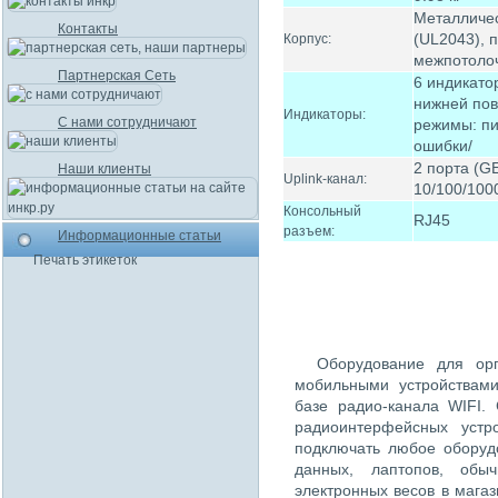
Металличес
Контакты
(UL2043), 
Корпус:
межпотоло
Партнерская Сеть
6 индикато
нижней пов
Индикаторы:
С нами сотрудничают
режимы: пи
ошибки/
2 порта (G
Наши клиенты
Uplink-канал:
10/100/100
Консольный
RJ45
разъем:
Информационные статьи
Печать этикеток
Оборудование для орг
мобильными устройствам
базе радио-канала WIFI.
радиоинтерфейсных уст
подключать любое оборуд
данных, лаптопов, обы
электронных весов в магаз