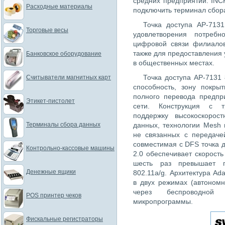
средних предприятий. INC
Расходные материалы
подключить терминал сбор
Точка доступа AP-713
Торговые весы
удовлетворения потреб
цифровой связи филиалов
также для предоставления 
Банковское оборудование
в общественных местах.
Точка доступа AP-7131 
Считыватели магнитных карт
способность, зону покры
полного перевода предпр
Этикет-пистолет
сети. Конструкция с т
поддержку высокоскорос
Терминалы сбора данных
данных, технологии Mesh 
не связанных с передаче
совместимая с DFS точка д
Контрольно-кассовые машины
2.0 обеспечивает скорость
шесть раз превышает п
Денежные ящики
802.11a/g. Архитектура Ada
в двух режимах (автоном
через беспроводной 
POS принтер чеков
микропрограммы.
Фискальные регистраторы