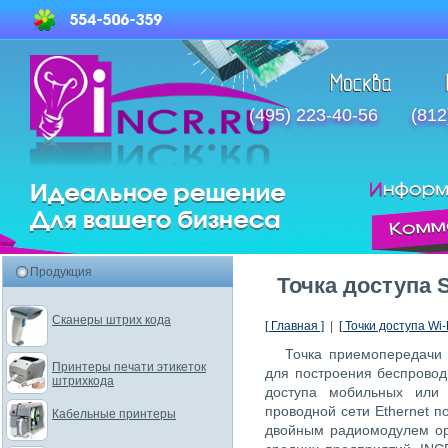
(495) 223-40-56
(812
Продукция
Точка доступа 
Сканеры штрих кода
[ Главная ]
|
[ Точки доступа Wi-F
Точка приемопередачи 
Принтеры печати этикеток
для построения беспроводн
штрихкода
доступа мобильных или 
проводной сети Ethernet п
Кабельные принтеры
двойным радиомодулем ор