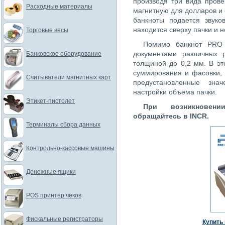
производя три вида прове
Расходные материалы
магнитную для долларов и
банкноты подается звуко
находится сверху пачки и н
Торговые весы
Помимо банкнот PRO 
документами различных 
Банковское оборудование
толщиной до 0,2 мм. В э
суммирования и фасовки,
Считыватели магнитных карт
предустановленные зна
настройки объема пачки.
Этикет-пистолет
При возникновен
обращайтесь в INCR.
Терминалы сбора данных
Контрольно-кассовые машины
Денежные ящики
POS принтер чеков
Фискальные регистраторы
Купить 