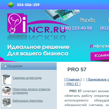
(495) 223-40-56
(812
Продукция
PRO 57
Сканеры штрих кода
[ Главная ]
|
[ Банковское 
[
PRO 57
]
Принтеры печати этикеток
PRO 57
сочетает множе
штрихкода
облегчить работу операто
используемого оборуд
Кабельные принтеры
обязанностей счетчика, о