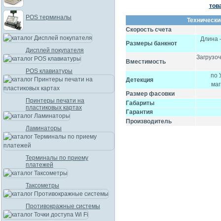
тов
POS терминалы
Технически
Скорость счета
Длина 
Размеры банкнот
Дисплей покупателя
Загрузоч
Вместимость
POS клавиатуры
по 
Детекция
маг
Размер фасовки
Принтеры печати на
Габариты
пластиковых картах
Гарантия
Производитель
Ламинаторы
Терминалы по приему
платежей
Таксометры
Противокражные системы