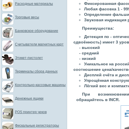
Фиксированная фасовка
Расходные материалы
Любая фасовка 1 - 99
Определение фальши
Торговые весы
Звуковая индикация
Преимущества:
Банковское оборудование
Детекция по - оптичес
сдвоённость) имеет 3 уро
Считыватели магнитных карт
- высокий
- средний
Этикет-пистолет
- низкий
Уникальное на росси
соотношение цена/качеств
Терминалы сбора данных
Дисплей счёта и дис
Упрощённая конструк
Контрольно-кассовые машины
Лёгкий вес и компакт
При возникновен
Денежные ящики
обращайтесь в INCR.
POS принтер чеков
Фискальные регистраторы