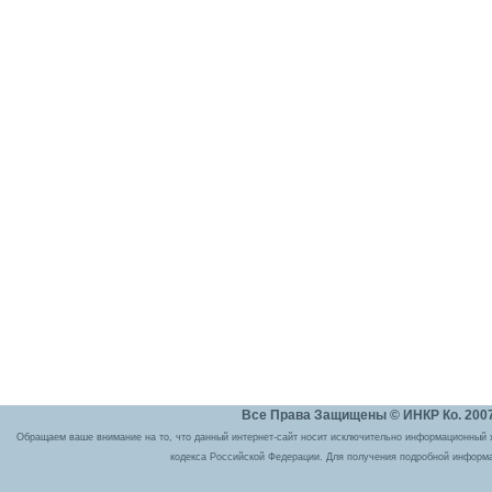
Все Права Защищены © ИНКР Ко. 2007 
Обращаем ваше внимание на то, что данный интернет-сайт носит исключительно информационный ха
кодекса Российской Федерации. Для получения подробной информа