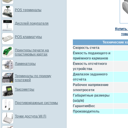
POS терминалы
Дисплей покупателя
Купить 
тов
POS клавиатуры
Технические х
Скорость счета
Принтеры печати на
Ёмкость подающего и
пластиковых картах
приёмного карманов
Ламинаторы
Ёмкость отсчётного
устройства
Диапазон заданного
Терминалы по приему
отсчёта
платежей
Рабочее напряжение
Таксометры
электросети
Габаритные размеры
(ш/д/в)
Противокражные системы
ГарантияВес
Производитель
Точки доступа Wi Fi