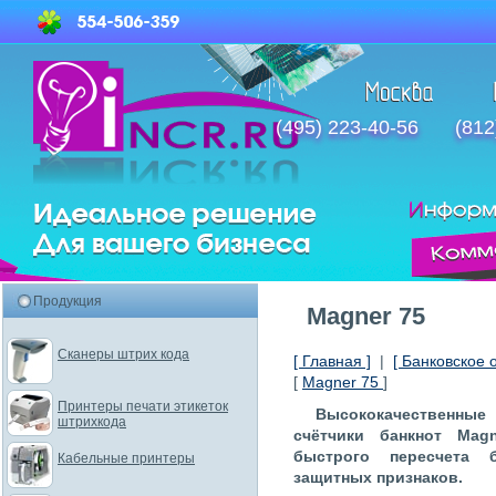
(495) 223-40-56
(812
Продукция
Magner 75
Сканеры штрих кода
[ Главная ]
|
[ Банковское 
[
Magner 75
]
Принтеры печати этикеток
Высококачественн
штрихкода
счётчики банкнот Mag
быстрого пересчета 
Кабельные принтеры
защитных признаков.