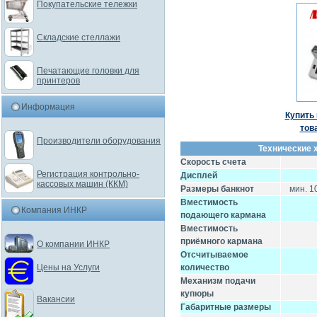
Покупательские тележки
Складские стеллажи
Печатающие головки для
принтеров
Информация
Купить 
тов
Производители оборудования
Технические 
Скорость счета
Регистрация контрольно-
Дисплей
кассовых машин (ККМ)
Размеры банкнот
мин. 1
Вместимость
Компания ИНКР
подающего кармана
Вместимость
приёмного кармана
О компании ИНКР
Отсчитываемое
количество
Цены на Услуги
Механизм подачи
купюры
Вакансии
Габаритные размеры