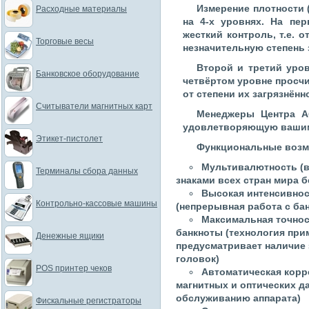
Измерение плотности 
Расходные материалы
на 4-х уровнях. На пе
жесткий контроль, т.е.
Торговые весы
незначительную степень 
Второй и третий уро
Банковское оборудование
четвёртом уровне просч
от степени их загрязнённ
Считыватели магнитных карт
Менеджеры Центра А
удовлетворяющую вашим
Этикет-пистолет
Функциональные возмо
Мультивалютность (
Терминалы сбора данных
знаками всех стран мира б
Высокая интенсивнос
Контрольно-кассовые машины
(непрерывная работа с бан
Максимальная точнос
банкноты (технология при
Денежные ящики
предусматривает наличие 
головок)
POS принтер чеков
Автоматическая корр
магнитных и оптических д
обслуживанию аппарата)
Фискальные регистраторы