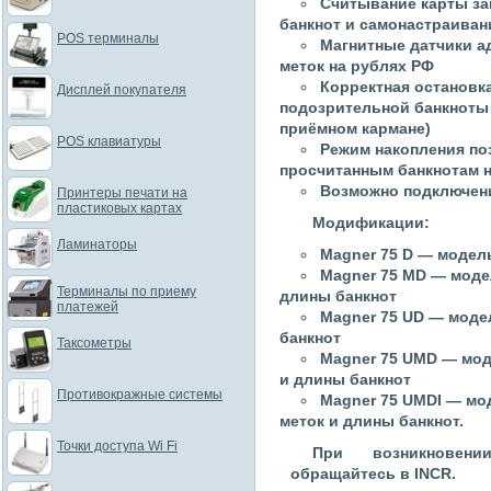
Считывание карты з
банкнот и самонастраива
POS терминалы
Магнитные датчики а
меток на рублях РФ
Корректная остановк
Дисплей покупателя
подозрительной банкноты 
приёмном кармане)
POS клавиатуры
Режим накопления по
просчитанным банкнотам 
Возможно подключени
Принтеры печати на
пластиковых картах
Модификации:
Ламинаторы
Magner 75 D — модел
Magner 75 МD — моде
Терминалы по приему
длины банкнот
платежей
Magner 75 UD — моде
банкнот
Таксометры
Magner 75 UМD — мод
и длины банкнот
Противокражные системы
Magner 75 UМDI — мод
меток и длины банкнот.
Точки доступа Wi Fi
При возникновен
обращайтесь в INCR.