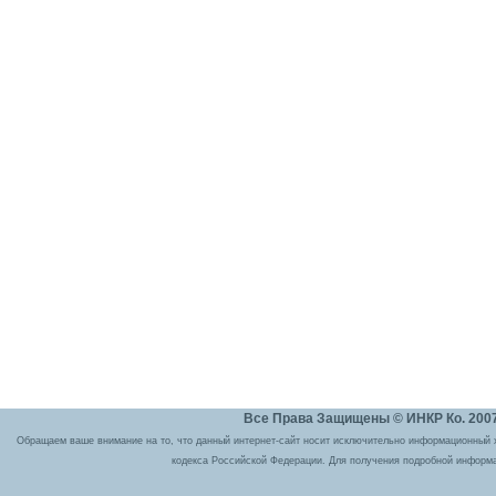
Все Права Защищены © ИНКР Ко. 2007 
Обращаем ваше внимание на то, что данный интернет-сайт носит исключительно информационный ха
кодекса Российской Федерации. Для получения подробной информа