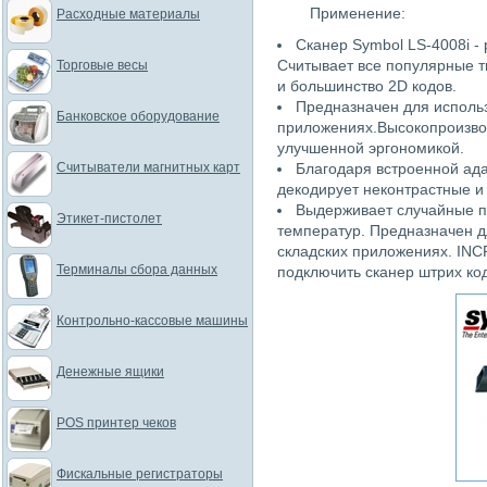
Применение:
Расходные материалы
Сканер Symbol LS-4008i -
Считывает все популярные 
Торговые весы
и большинство 2D кодов.
Предназначен для использ
Банковское оборудование
приложениях.Высокопроизво
улучшенной эргономикой.
Считыватели магнитных карт
Благодаря встроенной ада
декодирует неконтрастные 
Выдерживает случайные п
Этикет-пистолет
температур. Предназначен д
складских приложениях. INC
Терминалы сбора данных
подключить сканер штрих ко
Контрольно-кассовые машины
Денежные ящики
POS принтер чеков
Фискальные регистраторы