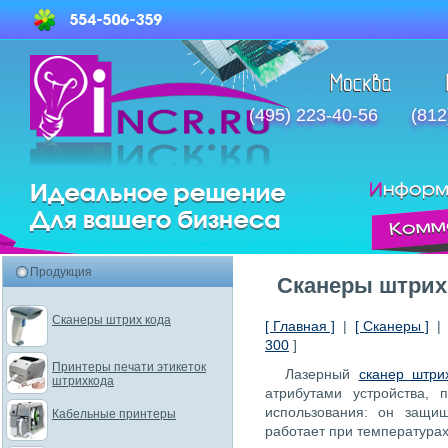
(495) 223-40-56
(812
Продукция
Сканеры штрих 
Сканеры штрих кода
[ Главная ]
|
[ Сканеры ]
300
]
Принтеры печати этикеток
Лазерный
сканер штри
штрихкода
атрибутами устройства, 
использования: он защи
Кабельные принтеры
работает при температурах