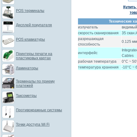
Купить 
POS терминалы
тов
Технические ха
Дисплей покупателя
излучатель
видимый
скорость сканирования
35 скан./
разрешающая
POS клавиатуры
0.125 мм
способность
Integrat
интерфейс
Принтеры печати на
Cables
пластиковых картах
рабочая температура
0°C ~ 50
температура хранения
-10°C ~ 
Ламинаторы
Терминалы по приему
платежей
Таксометры
Противокражные системы
Точки доступа Wi Fi