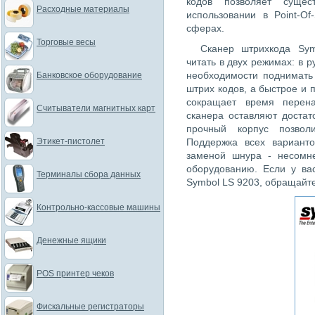
кодов позволяет сущес
Расходные материалы
использовании в Point-Of
сферах.
Торговые весы
Cканер штрихкода Sym
читать в двух режимах: в р
необходимости поднимать
Банковское оборудование
штрих кодов, а быстрое и
сокращает время перен
Считыватели магнитных карт
сканера оставляют достат
прочный корпус позвол
Этикет-пистолет
Поддержка всех вариант
заменой шнура - несомне
оборудованию. Если у ва
Терминалы сбора данных
Symbol LS 9203, обращайте
Контрольно-кассовые машины
Денежные ящики
POS принтер чеков
Фискальные регистраторы