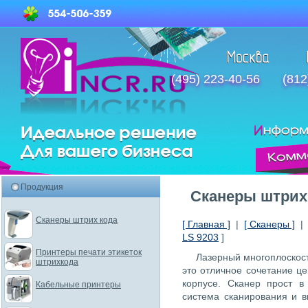
(495) 223-40-56
(812
Продукция
Сканеры штрих
Сканеры штрих кода
[ Главная ]
|
[ Сканеры ]
LS 9203
]
Принтеры печати этикеток
Лазерный многоплоскост
штрихкода
это отличное сочетание ц
корпусе. Сканер прост в
Кабельные принтеры
система сканирования и в