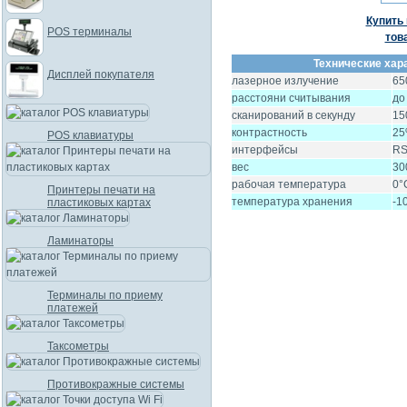
Купить 
POS терминалы
тов
Технические хар
Дисплей покупателя
лазерное излучение
65
расстояни считывания
до
сканирований в секунду
15
контрастность
2
POS клавиатуры
интерфейсы
RS
вес
30
рабочая температура
0°
Принтеры печати на
температура хранения
-1
пластиковых картах
Ламинаторы
Терминалы по приему
платежей
Таксометры
Противокражные системы