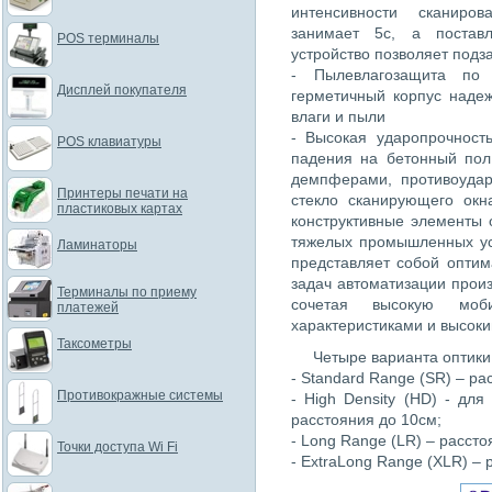
интенсивности сканиро
занимает 5с, а постав
POS терминалы
устройство позволяет подз
- Пылевлагозащита по
Дисплей покупателя
герметичный корпус наде
влаги и пыли
- Высокая ударопрочност
POS клавиатуры
падения на бетонный пол
демпферами, противоудар
Принтеры печати на
стекло сканирующего ок
пластиковых картах
конструктивные элементы 
тяжелых промышленных ус
Ламинаторы
представляет собой опти
задач автоматизации произ
Терминалы по приему
сочетая высокую моб
платежей
характеристиками и высоки
Таксометры
Четыре варианта оптики
- Standard Range (SR) – ра
Противокражные системы
- High Density (HD) - дл
расстояния до 10см;
- Long Range (LR) – рассто
Точки доступа Wi Fi
- ExtraLong Range (XLR) – 