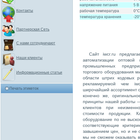
напряжение питания
5 В
Контакты
рабочая температура
0°C
температура хранения
-20
Партнерская Сеть
С нами сотрудничают
Сайт iwcr.ru предлаг
Наши клиенты
автоматизации оптовой 
промышленных предпри
торгового оборудования м
Информационные статьи
области штрих кодовых 
рекламируемой чем iwc
Печать этикеток
широчайший ассортимент о
конечно же, оригинально
принципы нашей работы —
клиентов при неизменн
стоимости продукции. К
оборудование по не выско
соответствующие критер
завышением цен, но и не 
мы не сможем оказывать в