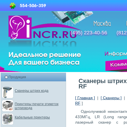
(495) 223-40-56
(812
Продукция
Сканеры штрих
RF
Сканеры штрих кода
[ Главная ]
|
[ Сканеры ]
RF
]
Принтеры печати этикеток
штрихкода
Однолучевой неконтак
433МГц, LR (Long rang
Кабельные принтеры
лазерный сканер с ра