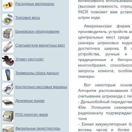
интенсивного использован
Расходные материалы
(высокая влажность, отри
INCR поможет вам устано
штрих кода.
Торговые весы
Американская фирма
производитель устройств 
Банковское оборудование
центральных мест среди
сканеры штриховых кодо
Считыватели магнитных карт
достаточна широка. В 
устройства, ручные и 
Этикет-пистолет
традиционные и беспро
многообразия, способног
запросы клиента, особ
Терминалы сбора данных
сканеры.
Вот некоторые основ
Контрольно-кассовые машины
Алгоритм распознавания Q
считывание штрихкода с п
Денежные ящики
- Дальнобойный передатчик
45м. Успешное сканиро
радиоканалу подтверждае
POS принтер чеков
тона
- Емкая аккумуляторная б
Фискальные регистраторы
восемь часов и более 