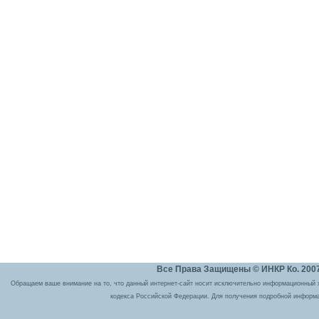
Все Права Защищены © ИНКР Ко. 2007 
Обращаем ваше внимание на то, что данный интернет-сайт носит исключительно информационный ха
кодекса Российской Федерации. Для получения подробной информа