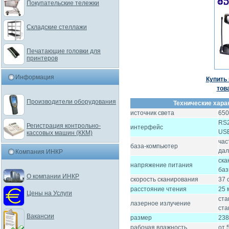
Покупательские тележки
Складские стеллажи
Печатающие головки для
принтеров
Информация
Купить 
тов
Производители оборудования
Технические хара
источник света
650
RS2
Регистрация контрольно-
интерфейс
USB
кассовых машин (ККМ)
час
база-компьютер
дал
Компания ИНКР
ска
напряжение питания
баз
О компании ИНКР
скорость сканирования
37 
расстояние чтения
25 
Цены на Услуги
ста
лазерное излучение
ста
Вакансии
размер
238
рабочая влажность
от 