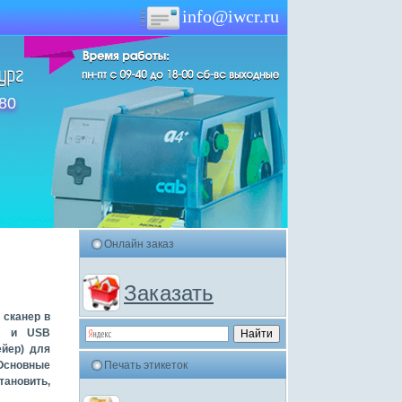
info@iwcr.ru
-80
Онлайн заказ
Заказать
 сканер в
KB и USB
ейер) для
 Основные
Печать этикеток
тановить,