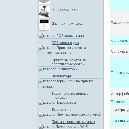
POS терминалы
Расстояни
Дисплей покупателя
Минимальн
POS клавиатуры
Минимальна
Принтеры печати на
пластиковых картах
Типы счит
Ламинаторы
Терминалы по приему
Интерфей
платежей
Питание
Таксометры
Температу
Температу
Противокражные системы