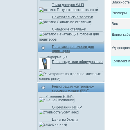
Влажность
Точки доступа Wi Fi
Размеры
Покупательские тележки
Вес
Складские стеллажи
Длина каб
Печатающие головки для
Ударопроч
принтеров
Информация
Комплект п
Производители оборудования
Регистрация контрольно-
кассовых машин (ККМ)
Компания ИНКР
О компании ИНКР
Цены на Услуги