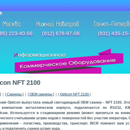
95) 223-40-56
(812) 678-97-08
(831) 435-15
icon NFT 2100
]
|
[ Сканеры ]
|
[ OEM сканеры ]
| [
Opticon NFT 2100
]
ния Opticon выпустила новый светодиодный OEM сканер – NFT 2100. Это
 компактном металлическом корпусе, подключается по RS232, 
сам. Используется в стационарном режиме (может крепиться на конв
ческого считывания штрих-кодов с поверхностей без участия оператора.
именения - логистика, производства, транспорт. INCR поможет вам ус
ь и подключить сканер штрих кода.