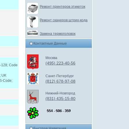
Ремонт принтеров этикеток
Ремонт сканеров штрих-кода
Замена термоголовок
Контактные Данные
Москва
(495) 223-40-56
-128; Code
; UK
Санкт-Петербург
 S-Code;
(812) 678-97-08
Нижний-Новгород
(831) 435-15-80
Быстрая Навигация