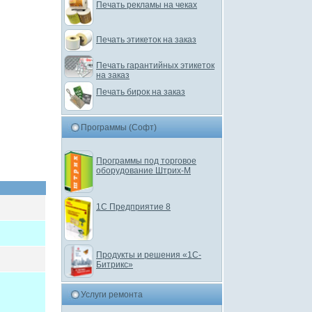
Печать рекламы на чеках
Печать этикеток на заказ
Печать гарантийных этикеток
на заказ
Печать бирок на заказ
Программы (Софт)
Программы под торговое
оборудование Штрих-М
1С Предприятие 8
Продукты и решения «1С-
Битрикс»
Услуги ремонта