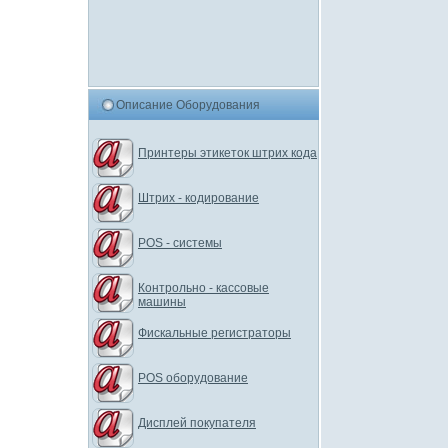
Описание Оборудования
Принтеры этикеток штрих кода
Штрих - кодирование
POS - системы
Контрольно - кассовые
машины
Фискальные регистраторы
POS оборудование
Дисплей покупателя