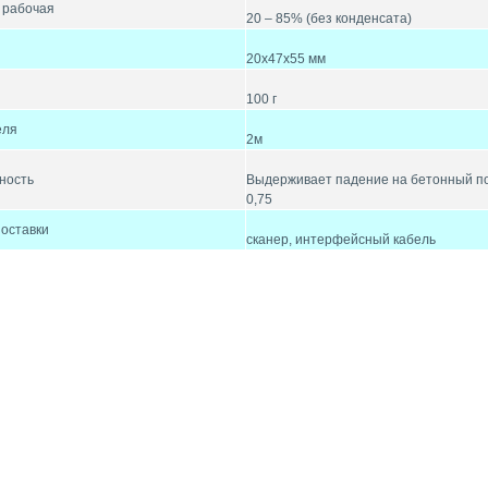
 рабочая
20 – 85% (без конденсата)
20х47х55 мм
100 г
еля
2м
ность
Выдерживает падение на бетонный по
0,75
оставки
сканер, интерфейсный кабель