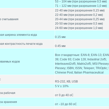
53 – 104 мм (при разрешении 0,5 мм)
71 – 122 мм (при разрешении 1,0 мм)
22-40 мм (при разрешении 0,15 мм)
22-40 мм (при разрешении 0,2 мм)
е считывания
20-44 мм (при разрешении 0,25 мм)
20-50 мм (при разрешении 0,5 мм)
24-60 мм (при разрешении 1,0 мм)
ая ширина элемента кода
0.15 мм
я контрастность печати кода
0.45 мм
Все стандартные: EAN-8; EAN-13; EAN
39; Code 93; Code 128; Indastrial 2of5;
ываемых кодов
Interleaved2of5; Matrix2of5; MSI Plessey
Plessey; ISBN; ISSN; Telepen; TRiOptic;
Chinese Post; Italian Pharmaceutical
с
RS-232, КВ, USB
5 V ± 10%
ра рабочая
от 0 до 40 оС
ра хранения
от –10 до 60 оС