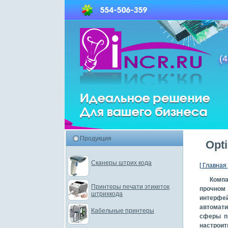
(4
Продукция
Opt
Сканеры штрих кода
[ Главная 
Компа
Принтеры печати этикеток
прочном
штрихкода
интерфей
автомати
Кабельные принтеры
сферы пр
настроит