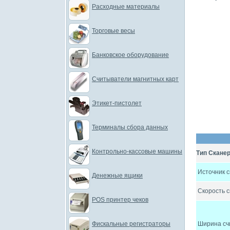
Расходные материалы
Торговые весы
Банковское оборудование
Считыватели магнитных карт
Этикет-пистолет
Терминалы сбора данных
Контрольно-кассовые машины
Тип Скане
Источник с
Денежные ящики
Скорость 
POS принтер чеков
Фискальные регистраторы
Ширина сч