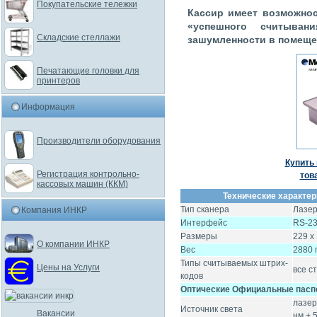
Покупательские тележки
Кассир имеет возможнос
«успешного считыван
Складские стеллажи
зашумленности в помеще
Печатающие головки для
принтеров
Информация
Производители оборудования
Купить 
Регистрация контрольно-
тов
кассовых машин (ККМ)
Технические характери
Тип сканера
Лазер
Компания ИНКР
Интерфейс
RS-23
Размеры
229 х
О компании ИНКР
Вес
2880 
Типы считываемых штрих-
Цены на Услуги
все с
кодов
Оптические Официальные пасп
лазер
Источник света
Вакансии
нм + 