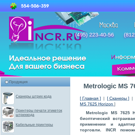
(495) 223-40-56
(812
Продукция
Metrologic MS 7
Сканеры штрих кода
[ Главная ]
|
[ Сканеры ]
MS 7625 Horizon
]
Принтеры печати этикеток
Metrologic MS 7625 
штрихкода
биоптический встраива
применении и адапти
Кабельные принтеры
торговли. INCR помож