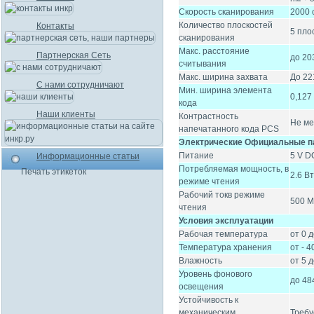
Скорость сканирования
2000 
Количество плоскостей
Контакты
5 пло
сканирования
Макс. расстояние
Партнерская Сеть
до 20
считывания
Макс. ширина захвата
До 22
С нами сотрудничают
Мин. ширина элемента
0,127 
кода
Наши клиенты
Контрастность
Не ме
напечатанного кода PCS
Электрические Официальные п
Питание
5 V D
Информационные статьи
Потребляемая мощность, в
Печать этикеток
2.6 Вт
режиме чтения
Рабочий токв режиме
500 
чтения
Условия эксплуатации
Рабочая температура
от 0 
Температура хранения
от - 4
Влажность
от 5 
Уровень фонового
до 48
освещения
Устойчивость к
механическим
Требу