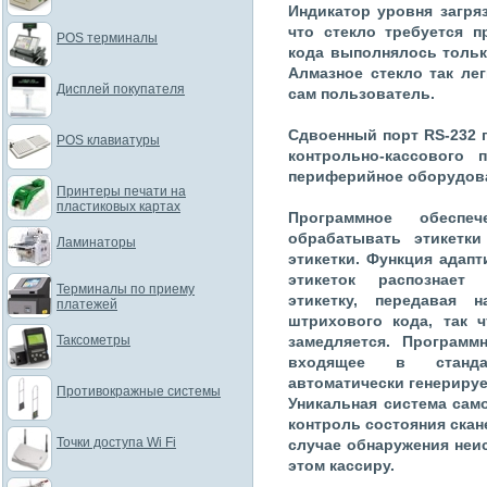
Индикатор уровня загря
что стекло требуется 
POS терминалы
кода выполнялось толь
Алмазное стекло так лег
Дисплей покупателя
сам пользователь.
Сдвоенный порт RS-232 
POS клавиатуры
контрольно-кассового 
периферийное оборудов
Принтеры печати на
пластиковых картах
Программное обеспе
обрабатывать этикетки
Ламинаторы
этикетки. Функция адап
этикеток распознает
Терминалы по приему
этикетку, передавая
платежей
штрихового кода, так 
Таксометры
замедляется. Программ
входящее в станда
автоматически генерируе
Противокражные системы
Уникальная система сам
контроль состояния скан
Точки доступа Wi Fi
случае обнаружения неи
этом кассиру.