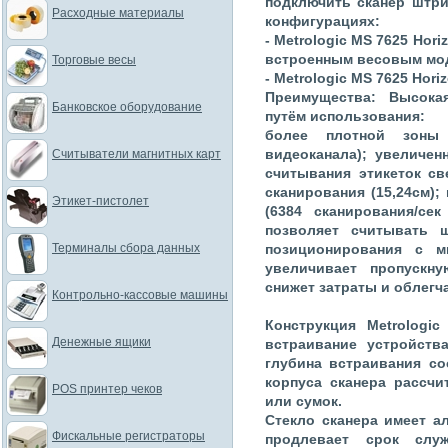
подключить сканер штри
Расходные материалы
конфигурациях:
- Metrologic MS 7625 Hor
встроенным весовым мо
Торговые весы
- Metrologic MS 7625 Hor
Преимущества: Высокая
Банковское оборудование
путём использования:
более плотной зоны 
видеоканала); увеличенн
Считыватели магнитных карт
считывания этикеток св
сканирования (15,24см)
Этикет-пистолет
(6384 сканирования/се
позволяет считывать ш
Терминалы сбора данных
позиционирования с м
увеличивает пропускн
снижет затраты и облегча
Контрольно-кассовые машины
Конструкция Metrologi
Денежные ящики
встраивание устройств
глубина встраивания со
корпуса сканера рассчи
POS принтер чеков
или сумок.
Стекло сканера имеет а
Фискальные регистраторы
продлевает срок слу