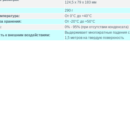
124,5 х 79 х 183 мм
290 г
емпература:
От 0°С до +40°С
ра хранения:
От -20°С до +50°С
:
0% - 95% (при отсутствии конденсата)
Выдерживает многократные падения с
сть к внешним воздействиям:
1,5 метров на твердую поверхность