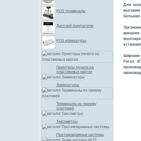
Для захв
высоким 
POS терминалы
больших 
Дисплей покупателя
Эргоном
внешних 
многокра
POS клавиатуры
установит
Широкие 
Focus B
произв
Принтеры печати на
пластиковых картах
производ
Ламинаторы
Терминалы по приему
платежей
Таксометры
Противокражные системы