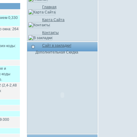
Главная
нием 0,330
Карта Сайта
 окна: 264
Контакты
Сайт в закладки!
их-коды:
Дополнительная Скидка
ые и
х-коды
р.
 (2,4-2,48
к
9.000