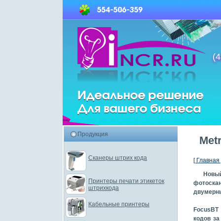
(4
Продукция
Met
Сканеры штрих кода
[ Главная 
Новый
Принтеры печати этикеток
фотоска
штрихкода
двумерны
Кабельные принтеры
FocusBT 
кодов за