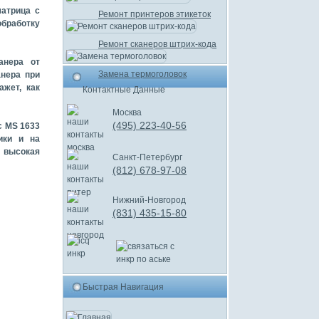
атрица с
Ремонт принтеров этикеток
обработку
Ремонт сканеров штрих-кода
анера от
Замена термоголовок
анера при
жет, как
Контактные Данные
Москва
(495) 223-40-56
c MS 1633
ики и на
высокая
Санкт-Петербург
(812) 678-97-08
Нижний-Новгород
(831) 435-15-80
Быстрая Навигация