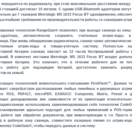
 передаются по радиоканалу, при этом максимальное расстояние между
й станцией достигает 10 метров. С одним USB-Bluetooth адаптером могут
ельно до 7 сканеров Metrologic MS 1633 Focus BT одновременно, обеспеч
ысочайшие требования по производительности работы со сканерами штри
ованная технология RangeGate® позволяет, при выходе сканера из зоны
th-адаптера, автоматически сохранять считанные штрих-коды 
нера. При вновь обнаружении радиосигнала, сканер также автоматически
танные штрих-коды в товаро-учетную систему. Полностью за
торной батареи сканера хватает на 12 часов беспрерывной работы и
аний. В комплект поставки Metrologic MS 1633 Focus BT входит допол
яторная батарея. Это означает, что в течение рабочего дня не пот
ть работу для подзарядки батарей, достаточно заменить разря
тор на новый.
снащен технологией моментального считывания FirstFlash™. Данная т
вает сверхбыстрое распознавание любых линейных и двумерных штрих
ле RSS, PDF417, microPDF, EAN/UCC Composite, Matrix, Postal и д
щее декодирование вне зависимости от их ориентации относительно 
радиосканере использована зарекомендовавшая себя технология CodeG
 сканирования идеально подходит для любых применений в POS-терми
работе при обработке документов, при инвентаризации и т.п. Просто 
д в рабочую зону сканера, совместите лазерную линию со штрих-код
кнопку CodeGate®, чтобы передать данные в систему.