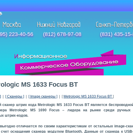
95) 223-40-56
(812) 678-97-08
(831) 435-15
rologic MS 1633 Focus BT
]
|
[ Сканеры ]
|
[ Image сканеры ]
| [
Metrologic MS 1633 Focus BT
]
 сканер штрих кода Metrologic MS 1633 Focus BT является беспроводно
нера Metrologic MS 1690 Focus – лидера на рынке среди ручных 
х штрих-кодов.
выгодно отличается по своим характеристикам от остальных image-ска
 счет оснащения сканера модулем Bluetooth. Данные от сканера к USB-