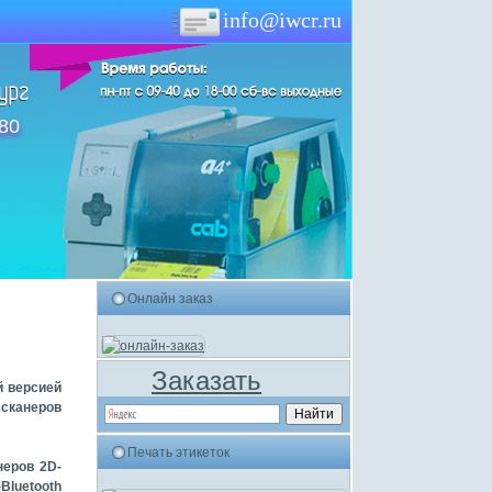
info@iwcr.ru
-80
Онлайн заказ
Заказать
й версией
сканеров
Печать этикеток
неров 2D-
Bluetooth