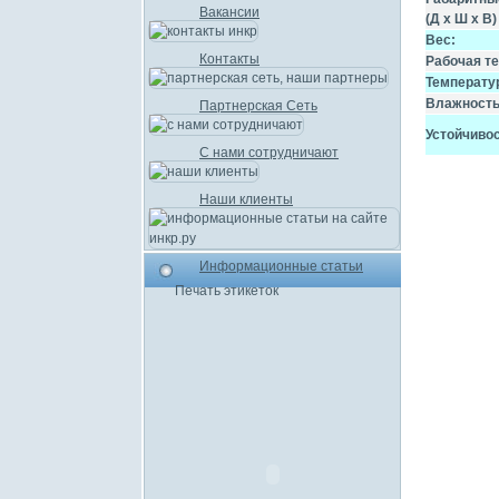
Вакансии
(Д х Ш х В)
Вес:
Контакты
Рабочая т
Температу
Влажность
Партнерская Сеть
Устойчиво
С нами сотрудничают
Наши клиенты
Информационные статьи
Печать этикеток