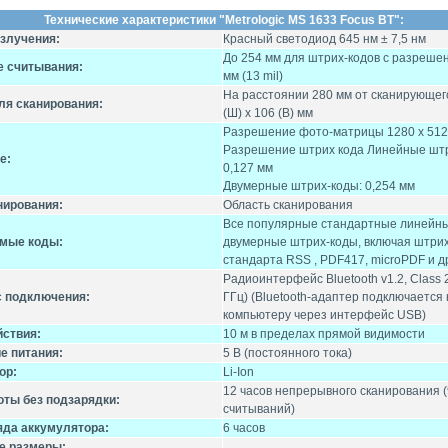
Технические характеристики "Metrologic MS 1633 Focus BT":
излучения:
Красный светодиод 645 нм ± 7,5 нм
До 254 мм для штрих-кодов с разреше
е считывания:
мм (13 mil)
На расстоянии 280 мм от сканирующего
ля сканирования:
(Ш) x 106 (В) мм
Разрешение фото-матрицы 1280 x 512
Разрешение штрих кода Линейные штр
е:
0,127 мм
Двумерные штрих-коды: 0,254 мм
нирования:
Область сканирования
Все популярные стандартные линейн
мые коды:
двумерные штрих-коды, включая штри
стандарта RSS , PDF417, microPDF и д
Радиоинтерфейс Bluetooth v1.2, Class 2
 подключения:
ГГц) (Bluetooth-адаптер подключается 
компьютеру через интерфейс USB)
йствия:
10 м в пределах прямой видимости
е питания:
5 В (постоянного тока)
ор:
Li-Ion
12 часов непрерывного сканирования (
оты без подзарядки:
считываний)
яда аккумулятора:
6 часов
е размеры: