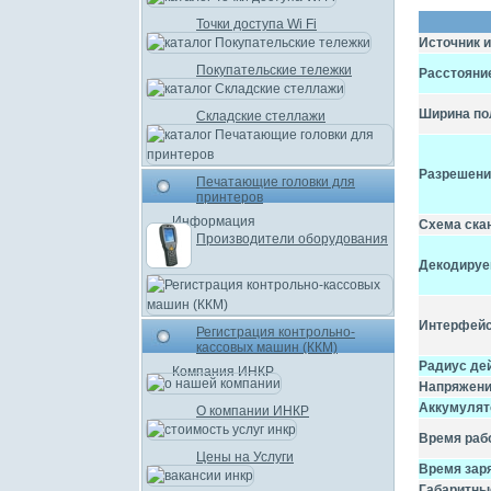
Точки доступа Wi Fi
Источник 
Покупательские тележки
Расстояни
Ширина по
Складские стеллажи
Разрешени
Печатающие головки для
принтеров
Информация
Схема ска
Производители оборудования
Декодируе
Интерфейс
Регистрация контрольно-
кассовых машин (ККМ)
Радиус де
Компания ИНКР
Напряжени
Аккумулят
О компании ИНКР
Время раб
Цены на Услуги
Время зар
Габаритны