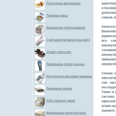
Расходные материалы
адаптеру
и базово
дополнит
Торговые весы
самым, в
Запатент
Банковское оборудование
Bluetoo
радиоска
Считыватели магнитных карт
все счи
аккумуля
сканиров
Этикет-пистолет
аккумул
прерыва
аккумуля
Терминалы сбора данных
Сканер о
Контрольно-кассовые машины
обеспечи
том чис
последую
Денежные ящики
Также в 
система
POS принтер чеков
офисной 
штрих-ко
нажмите 
Фискальные регистраторы