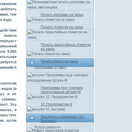
 сканером
 работать
ивая, тем
Печать рекламы на чеках
х кода.
Печать этикеток на заказ
 действия
в памяти
 передаст
Печать гарантийных этикеток
ряженной
на заказ
ли 9.000
нительная
Печать бирок на заказ
ребуется
дившийся
Программы (Софт)
ехнология
Программы под торговое
-кодов (в
оборудование Штрих-М
р.) и их
сканера.
1С Предприятие 8
ate®. Эта
налах, в
поместите
Продукты и решения «1С-
ом, затем
Битрикс»
Услуги ремонта