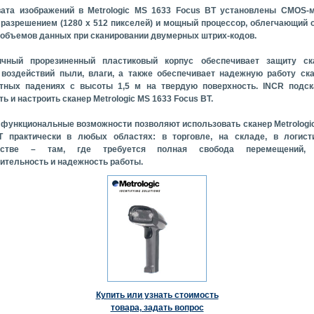
ата изображений в Metrologic MS 1633 Focus BT установлены CMOS-м
разрешением (1280 x 512 пикселей) и мощный процессор, облегчающий 
объемов данных при сканировании двумерных штрих-кодов.
ичный прорезиненный пластиковый корпус обеспечивает защиту ск
воздействий пыли, влаги, а также обеспечивает надежную работу ск
тных падениях с высоты 1,5 м на твердую поверхность. INCR подска
ь и настроить сканер Metrologic MS 1633 Focus BT.
функциональные возможности позволяют использовать сканер Metrologi
T практически в любых областях: в торговле, на складе, в логист
одстве – там, где требуется полная свобода перемещений, 
ительность и надежность работы.
Купить или узнать стоимость
товара, задать вопрос