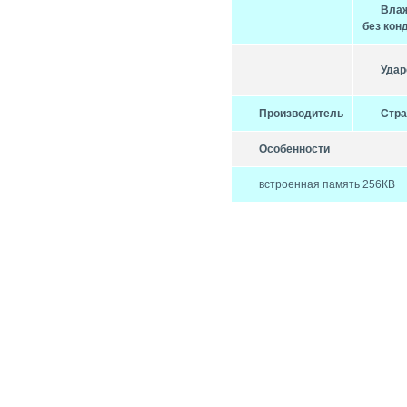
Вла
без кон
Удар
Производитель
Стра
Особенности
встроенная память 256КВ