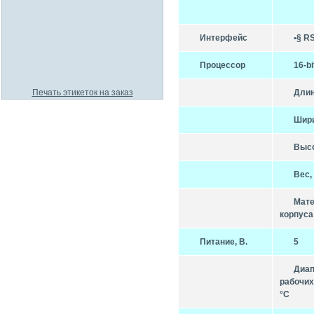
Интерфейс
•§ R
Процессор
16-b
Длин
Печать этикеток на заказ
Шири
Высо
Вес, 
Мат
корпуса
Питание, В.
5
Диап
рабочих
°C