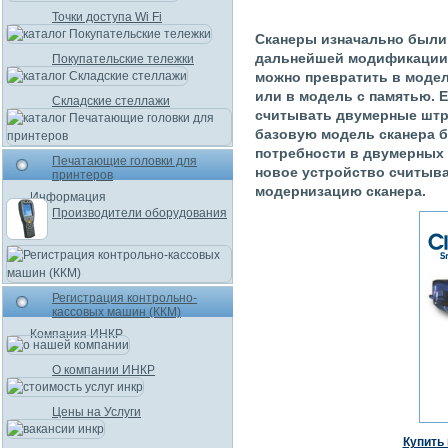
Точки доступа Wi Fi
Сканеры изначально были
дальнейшей модификации.
Покупательские тележки
можно превратить в моде
или в модель с памятью. Е
Складские стеллажи
считывать двумерные штр
базовую модель сканера б
потребности в двумерных 
Печатающие головки для
новое устройство считыва
принтеров
модернизацию сканера.
Информация
Производители оборудования
Регистрация контрольно-
кассовых машин (ККМ)
Компания ИНКР
О компании ИНКР
Цены на Услуги
Купить 