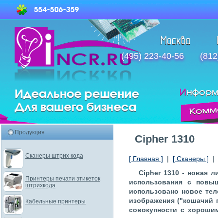
(495) 223-40-56
(812
Продукция
Cipher 1310
Сканеры штрих кода
[ Главная ]
|
[ Сканеры ]
Cipher 1310 - новая 
Принтеры печати этикеток
использования с повыш
штрихкода
использовано новое тел
изображения ("кошачий г
Кабельные принтеры
совокупности с хороши