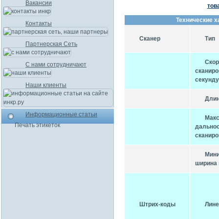
Вакансии
тов
Технические х
Контакты
Cканер
Тип
Партнерская Сеть
Скор
С нами сотрудничают
скани
секунду
Наши клиенты
Длин
Информационные статьи
Мак
Печать этикеток
дально
сканиро
Мин
ширина 
Штрих-коды
Лин