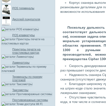
Корпус сканера выполн
резиновыми деталями для п
POS терминалы
возможности использования 
Дисплей покупателя
Поскольку дальность 
соответствует дальност
POS клавиатуры
см), основная задача оп
морально устаревающи
областях применения. 
Принтеры печати на
1300 с ручными л
пластиковых картах
производителей, мож
преимущества Cipher 130
Ламинаторы
Скорость декодировани
раз превышает скорости дек
Надежность сканера Ci
Терминалы по приему
сканеров (отсутствуют движ
платежей
Благодаря широкому лу
на штрих-коде стало значит
Таксометры
лазерными сканерами;
Отсутствие чувствител
Противокражные системы
кода, в том числе и солнечно