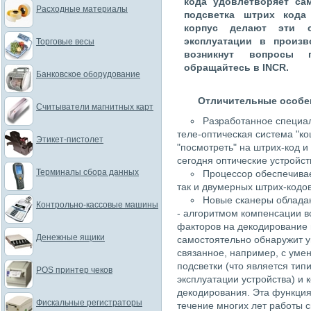
кода удовлетворяет са
Расходные материалы
подсветка штрих кода
корпус делают эти 
эксплуатации в произв
Торговые весы
возникнут вопросы 
обращайтесь в INCR.
Банковское оборудование
Отличительные особе
Считыватели магнитных карт
Разработанное специал
теле-оптическая система "ко
Этикет-пистолет
"посмотреть" на штрих-код 
сегодня оптические устройст
Терминалы сбора данных
Процессор обеспечивае
так и двумерных штрих-кодов
Новые сканеры облада
Контрольно-кассовые машины
- алгоритмом компенсации в
факторов на декодирование ш
Денежные ящики
самостоятельно обнаружит 
связанное, например, с уме
подсветки (что является тип
POS принтер чеков
эксплуатации устройства) и 
декодирования. Эта функция
Фискальные регистраторы
течение многих лет работы с