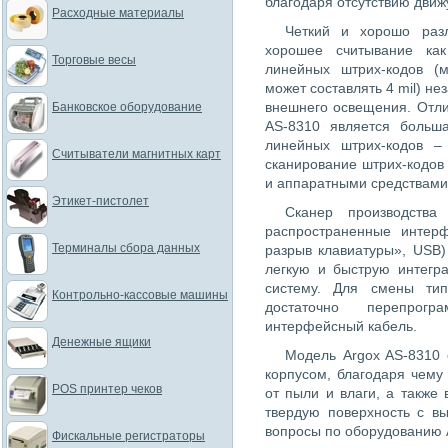
благодаря отсутствию движ
Расходные материалы
Четкий и хорошо разл
хорошее считывание как
Торговые весы
линейных штрих-кодов (
может составлять 4 mil) не
внешнего освещения. Отл
Банковское оборудование
AS-8310 является больша
линейных штрих-кодов 
Считыватели магнитных карт
сканирование штрих-кодов
и аппаратными средствами
Этикет-пистолет
Сканер производства
распространенные интер
Терминалы сбора данных
разрыв клавиатуры», USB)
легкую и быструю интегр
систему. Для смены ти
Контрольно-кассовые машины
достаточно перепрог
интерфейсный кабель.
Денежные ящики
Модель Argox AS-8310
корпусом, благодаря чему
POS принтер чеков
от пыли и влаги, а также
твердую поверхность с вы
вопросы по оборудованию 
Фискальные регистраторы