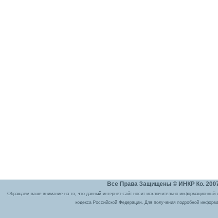
Все Права Защищены © ИНКР Ко. 2007 
Обращаем ваше внимание на то, что данный интернет-сайт носит исключительно информационный ха
кодекса Российской Федерации. Для получения подробной информа