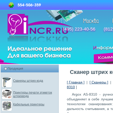
(495) 223-40-56
(812
Продукция
Cканер штрих к
Сканеры штрих кода
[ Главная ]
|
[ Сканеры ]
8310
]
Принтеры печати этикеток
Argox AS-8310 - ручн
штрихкода
объединяет в себе лучшие
технологии сканировани
Кабельные принтеры
дальность считывания, а т