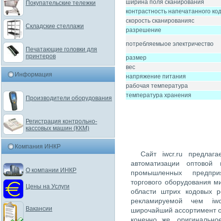
ширина поля сканирования
Покупательские тележки
контрастность напечатанного ко
скорость сканированияс
Складские стеллажи
разрешение
потребляемыое электричество
Печатающие головки для
принтеров
размер
вес
Информация
напряжение питания
рабочая температура
температура хранения
Производители оборудования
Регистрация контрольно-
кассовых машин (ККМ)
Компания ИНКР
Сайт iwcr.ru предлаг
автоматизации оптовой 
О компании ИНКР
промышленных предпри
торгового оборудования м
Цены на Услуги
области штрих кодовых 
рекламируемой чем iwc
Вакансии
широчайший ассортимент о
конечно же, оригинально