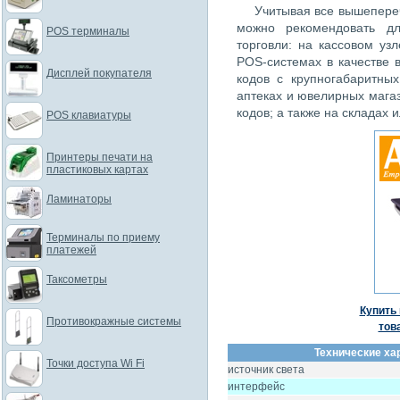
Учитывая все вышепере
можно рекомендовать д
POS терминалы
торговли: на кассовом уз
POS-системах в качестве 
Дисплей покупателя
кодов с крупногабаритных
аптеках и ювелирных мага
кодов; а также на складах 
POS клавиатуры
Принтеры печати на
пластиковых картах
Ламинаторы
Терминалы по приему
платежей
Таксометры
Купить 
Противокражные системы
тов
Технические ха
Точки доступа Wi Fi
источник света
интерфейс