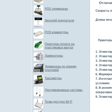
Отличи
POS терминалы
Скорость пе
Длина печат
Дисплей покупателя
POS клавиатуры
Принтеры
Принтеры печати на
пластиковых картах
1. Этикети
Ламинаторы
2. Этикет
3. Этикети
4. Этикети
Терминалы по приему
5. Этикети
платежей
6. Маркиро
Таксометры
7. Изгото
условиях
8. В розни
Противокражные системы
оперативн
9. Этикети
Точки доступа Wi Fi