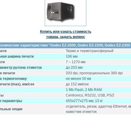
Купить или узнать стоимость
товара, задать вопрос
ехнические характеристики "Godex EZ-2000, Godex EZ-2200, Godex EZ-2300 
чати
Термо и термотрансферный
ная ширина печати
106 мм
ати
7 – 1270 мм
иаметр рулона этикеток
до 203 мм
е печати
203 dpi, пропорционально 300 dpi
а термоголовку
не менее 50 км
ечати (max), мм/сек
до 152 мм/сек
1 Mb Flash, 2 Mb RAM
сы
Centronics, RS232, USB, PS/2
е параметры
455х277х275 мм, 13 кг
отделитель, резак, адаптер Ethernet, 
льные опции
намотчик этикеток