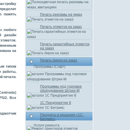
астройку
определит
ю память
Печать рекламы на чеках
Печать этикеток на заказ
 с любого
й дизайн
этикеток.
Печать гарантийных этикеток
омненным
на заказ
рована на
Печать бирок на заказ
ым типом
Программы (Софт)
ю работы,
й печати.
Программы под торговое
оборудование Штрих-М
ntronix)
PS/2. Все
1С Предприятие 8
подмотчик
Продукты и решения «1С-
Битрикс»
Услуги ремонта