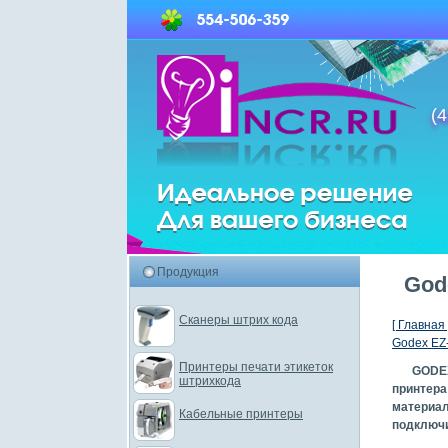
(4
Продукция
God
Сканеры штрих кода
[ Главная 
Godex EZ
Принтеры печати этикеток
GODEX
штрихкода
принтер
материа
Кабельные принтеры
подключи