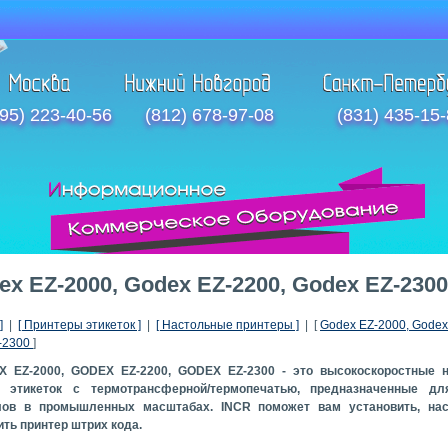
95) 223-40-56
(812) 678-97-08
(831) 435-15
ex EZ-2000, Godex EZ-2200, Godex EZ-2300
]
|
[ Принтеры этикеток ]
|
[ Настольные принтеры ]
| [
Godex EZ-2000, Godex
-2300
]
 EZ-2000, GODEX EZ-2200, GODEX EZ-2300 - это высокоскоростные 
а этикеток с термотрансферной/термопечатью, предназначенные дл
лов в промышленных масштабах. INCR поможет вам установить, нас
ть принтер штрих кода.