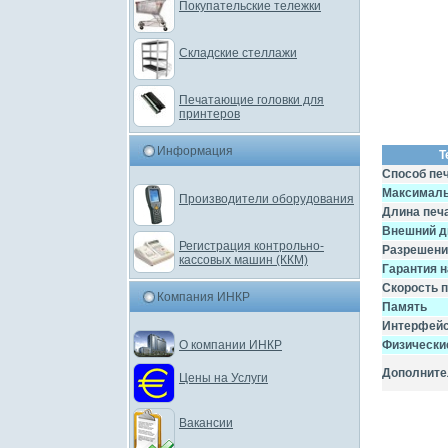
Покупательские тележки
Складские стеллажи
Печатающие головки для
принтеров
Информация
Т
Способ пе
Максималь
Производители оборудования
Длина печ
Внешний д
Регистрация контрольно-
Разрешени
кассовых машин (ККМ)
Гарантия н
Скорость п
Компания ИНКР
Память
Интерфей
Физически
О компании ИНКР
Дополните
Цены на Услуги
Вакансии