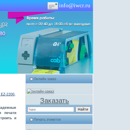
info@iwcr.ru
-80
Онлайн заказ
 EZ-2200,
Заказать
надежные
я печати
троить и
Печать этикеток