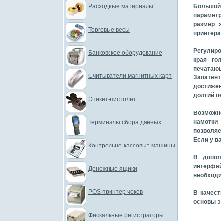
Расходные материалы
Большой
параметр
размер 
Торговые весы
принтера
Регулиро
Банковское оборудование
края го
печатающ
Считыватели магнитных карт
Запатен
достижен
долгий п
Этикет-пистолет
Возможно
намотки 
Терминалы сбора данных
позволяе
Если у в
Контрольно-кассовые машины
В допол
интерфей
Денежные ящики
необходи
POS принтер чеков
В качест
основы э
Фискальные регистраторы