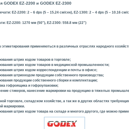
я GODEX EZ-2200 и GODEX EZ-2300
чати: EZ-2200: 2 – 6 dps (5 – 15.24 см/сек), EZ-1300: 2 – 4 dps (5 – 10.16 см/с
и: EZ-2200: 1270 мм (50"), EZ-2300: 558.8 мм (22")
 этикетирования применяються в различных отраслях народного хозяйст
рования штрих кодом товаров в торговле;
ирования штрих кодом товаров в медицинской промышленности;
рования штрих кодом корреспонденции и почты в офисе;
рования штрихкодом продукции собственного производства;
рования продукции собственного сборки и комплектации;
вка гофроящика и гофроупаковки;
вление стикеров, нанесение маркировки на продукцию в тяжелых промышл
чной торговле, складском хозяйстве, а так же в других областях требующи
ой маркировки.
рования штрих кодом товара на складе и многого другого, где можно приме