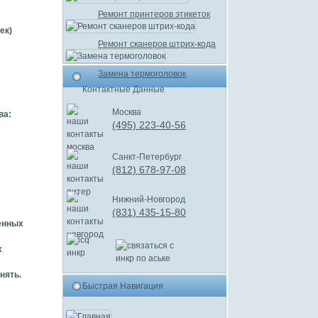
Ремонт принтеров этикеток
ек)
Ремонт сканеров штрих-кода
Замена термоголовок
Контактные Данные
Москва
ва:
(495) 223-40-56
Санкт-Петербург
(812) 678-97-08
Нижний-Новгород
(831) 435-15-80
енных
х
нять.
Быстрая Навигация