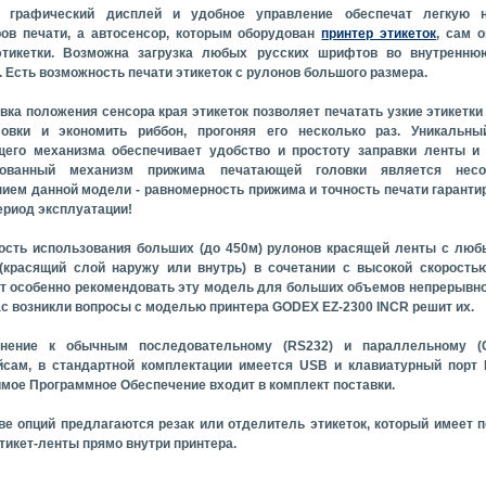
 графический дисплей и удобное управление обеспечат легкую н
ов печати, а автосенсор, которым оборудован
принтер этикеток
, сам 
этикетки. Возможна загрузка любых русских шрифтов во внутренню
. Есть возможность печати этикеток с рулонов большого размера.
вка положения сенсора края этикеток позволяет печатать узкие этикетки
ловки и экономить риббон, прогоняя его несколько раз. Уникальны
его механизма обеспечивает удобство и простоту заправки ленты и 
тованный механизм прижима печатающей головки является нес
ием данной модели - равномерность прижима и точность печати гаранти
ериод эксплуатации!
сть использования больших (до 450м) рулонов красящей ленты с люб
(красящий слой наружу или внутрь) в сочетании с высокой скорость
т особенно рекомендовать эту модель для больших объемов непрерывно
ас возникли вопросы с моделью принтера GODEX EZ-2300 INCR решит их.
нение к обычным последовательному (RS232) и параллельному (Ce
сам, в стандартной комплектации имеется USB и клавиатурный порт 
мое Программное Обеспечение входит в комплект поставки.
ве опций предлагаются резак или отделитель этикеток, который имеет 
тикет-ленты прямо внутри принтера.