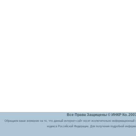
Все Права Защищены © ИНКР Ко. 2007 
Обращаем ваше внимание на то, что данный интернет-сайт носит исключительно информационный ха
кодекса Российской Федерации. Для получения подробной информа