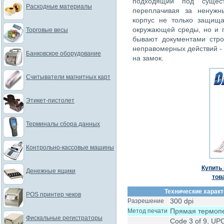
подходящий под сущест
Расходные материалы
переплачивая за ненужн
корпус не только защища
окружающей среды, но и 
Торговые весы
бывают документами стро
неправомерных действий - 
Банковское оборудование
на замок.
Считыватели магнитных карт
Этикет-пистолет
Терминалы сбора данных
Контрольно-кассовые машины
Купить 
Денежные ящики
тов
Технические характ
POS принтер чеков
300 dpi
Разрешение
Прямая термоп
Метод печати
Фискальные регистраторы
Code 3 of 9, UPC