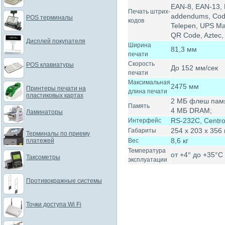
EAN-8, EAN-13, H
Печать штрих-
addendums, Cod
POS терминалы
кодов
Telepen, UPS Ma
QR Code, Aztec,
Дисплей покупателя
Ширина
81,3 мм
печати
Скорость
POS клавиатуры
До 152 мм/сек
печати
Максимальная
2475 мм
Принтеры печати на
длина печати
пластиковых картах
2 МБ флеш пам
Память
4 МБ DRAM;
Ламинаторы
RS-232C, Centro
Интерфейс
254 x 203 x 356
Габариты
Терминалы по приему
8,6 кг
платежей
Вес
Температура
от +4° до +35°C
Таксометры
эксплуатации
Противокражные системы
Точки доступа Wi Fi