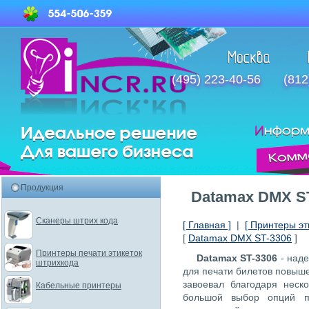
(495) 223-40-56
(812
Продукция
Datamax DMX S
Сканеры штрих кода
[ Главная ]
|
[ Принтеры эт
[
Datamax DMX ST-3306
]
Принтеры печати этикеток
Datamax ST-3306
- наде
штрихкода
для печати билетов повыше
завоевал благодаря неск
Кабельные принтеры
большой выбор опций по