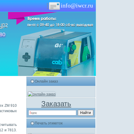
info@iwcr.ru
-80
Онлайн заказ
Заказать
ex ZM 910
астиковых
Печать этикеток
считывать
2 и 7813.