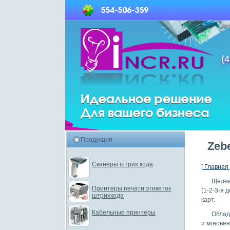
(4
Продукция
Zeb
Сканеры штрих кода
[ Главная 
Щелев
Принтеры печати этикеток
(1-2-3-я
штрихкода
карт.
Кабельные принтеры
Облад
и мгновен