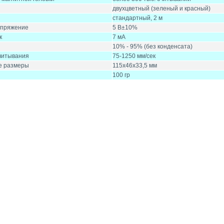
двухцветный (зеленый и красный)
стандартный, 2 м
апряжение
5 В±10%
к
7 мА
10% - 95% (без конденсата)
читывания
75-1250 мм/сек
е размеры
115х46х33,5 мм
100 гр