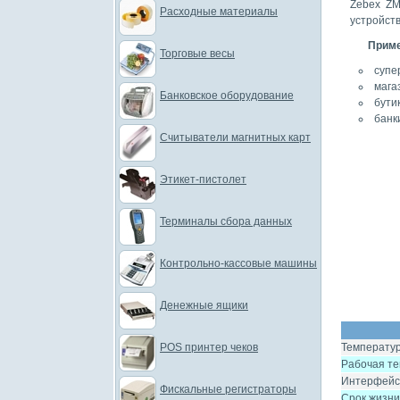
Zebex ZM
Расходные материалы
устройст
Приме
Торговые весы
супе
мага
Банковское оборудование
бути
банк
Считыватели магнитных карт
Этикет-пистолет
Терминалы сбора данных
Контрольно-кассовые машины
Денежные ящики
Температу
POS принтер чеков
Рабочая т
Интерфейс
Фискальные регистраторы
Срок жизни