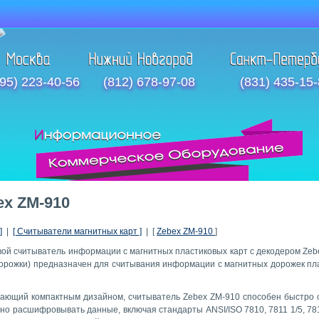
95) 223-40-56
(812) 678-97-08
(831) 435-15
ex ZM-910
]
|
[ Считыватели магнитных карт ]
| [
Zebex ZM-910
]
ой считыватель информации с магнитных пластиковых карт с декодером Zeb
 дорожки) предназначен для считывания информации с магнитных дорожек пл
ающий компактным дизайном, считыватель Zebex ZM-910 способен быстро 
но расшифровывать данные, включая стандарты ANSI/ISO 7810, 7811 1/5, 781