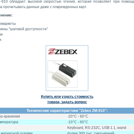
-910 обладает высокой скоростью чтения, которая позволяет при помощ
ва прочитывать данные даже с поврежденных карт.
нение:
рмаркеты
зины "шаговой доступности"
ки
и.
Купить или узнать стоимость
товара, задать вопрос
Технические характеристики "Zebex ZM-910":
ра хранения
-20°C - 60°C
емпература
-10°C - 60°C
Keyboard, RS-232C, USB 1.1, wand
 магнитной головки
более 300 тыс. считываний