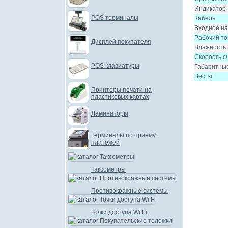
Индикатор
POS терминалы
Кабель
Входное н
Рабочий то
Дисплей покупателя
Влажность
Скорость с
POS клавиатуры
Габаритны
Вес, кг
Принтеры печати на
пластиковых картах
Ламинаторы
Терминалы по приему
платежей
Таксометры
Противокражные системы
Точки доступа Wi Fi