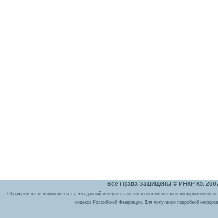
Все Права Защищены © ИНКР Ко. 2007 
Обращаем ваше внимание на то, что данный интернет-сайт носит исключительно информационный ха
кодекса Российской Федерации. Для получения подробной информа