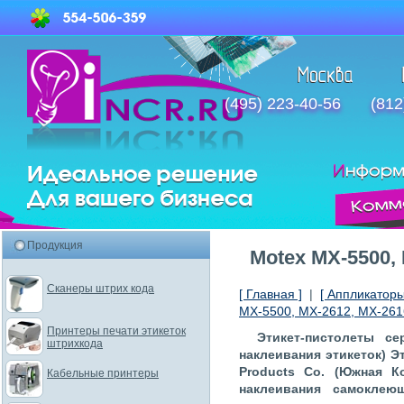
(495) 223-40-56
(812
Продукция
Motex МХ-5500,
Сканеры штрих кода
[ Главная ]
|
[ Аппликаторы
МХ-5500, МХ-2612, МХ-26
Принтеры печати этикеток
Этикет-пистолеты с
штрихкода
наклеивания этикеток) Э
Products Co. (Южная К
Кабельные принтеры
наклеивания самоклею