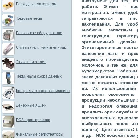
инструмент для тех, к
Расходные материалы
работе. Этикет - пи
материалов, имеют удо
заправляются в пис
Торговые весы
наклеивания. Для удо
снабжены запястным 
Банковское оборудование
конструкция гарант
эргономичный дизайн
Этикетировочные писто
Считыватели магнитных карт
нанесения даты и вре
пищевого производства,
Этикет-пистолет
молочное, а так же, дл
супермаркетах. Наборны
Терминалы сбора данных
знаки денежных единиц и
можно печатать этикетк
др. Их использование
Контрольно-кассовые машины
позволяет экономично
продукции небольшими э
Денежные ящики
и недорогая операция
продлить срок службы эт
сверхдешевых одноразо
POS принтер чеков
выбрасывать после исп
валика). Цвет этикеток:
Фискальные регистраторы
и др. INCR поможет вам 