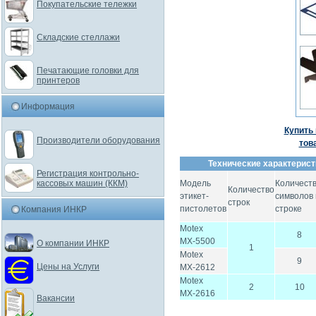
Покупательские тележки
Складские стеллажи
Печатающие головки для
принтеров
Информация
Купить 
Производители оборудования
тов
Технические характерист
Регистрация контрольно-
Модель
Количест
кассовых машин (ККМ)
Количество
этикет-
символов 
строк
пистолетов
строке
Компания ИНКР
Motex
8
МХ-5500
О компании ИНКР
1
Motex
9
Цены на Услуги
МХ-2612
Motex
2
10
МХ-2616
Вакансии