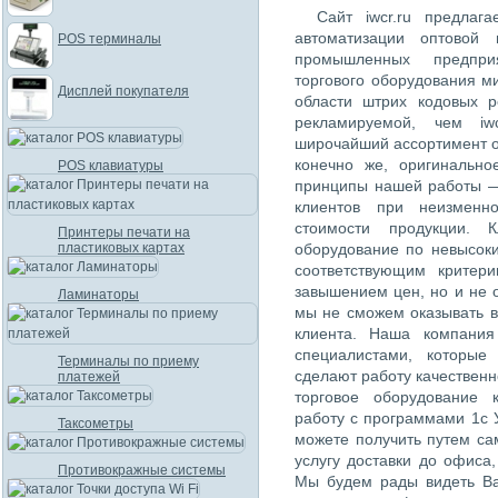
Сайт iwcr.ru предлаг
автоматизации оптовой 
POS терминалы
промышленных предпри
торгового оборудования м
Дисплей покупателя
области штрих кодовых 
рекламируемой, чем iw
широчайший ассортимент о
конечно же, оригинально
POS клавиатуры
принципы нашей работы —
клиентов при неизменн
стоимости продукции. К
Принтеры печати на
пластиковых картах
оборудование по невысок
соответствующим критер
завышением цен, но и не 
Ламинаторы
мы не сможем оказывать в
клиента. Наша компания
специалистами, которые
Терминалы по приему
сделают работу качественн
платежей
торговое оборудование 
работу с программами 1с 
Таксометры
можете получить путем са
услугу доставки до офиса
Противокражные системы
Мы будем рады видеть Ва