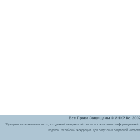
Все Права Защищены © ИНКР Ко. 2007 
Обращаем ваше внимание на то, что данный интернет-сайт носит исключительно информационный ха
кодекса Российской Федерации. Для получения подробной информа