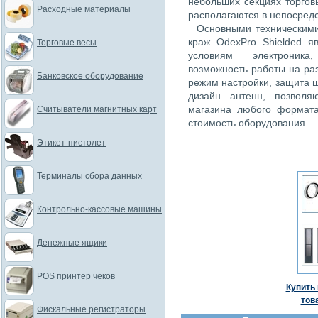
небольших секциях торгов
Расходные материалы
располагаются в непосредс
Основными техническими 
краж OdexPro Shielded я
Торговые весы
условиям электроника,
возможность работы на раз
Банковское оборудование
режим настройки, защита 
дизайн антенн, позвол
магазина любого формата
Считыватели магнитных карт
стоимость оборудования.
Этикет-пистолет
Терминалы сбора данных
Контрольно-кассовые машины
Денежные ящики
POS принтер чеков
Купить 
тов
Фискальные регистраторы