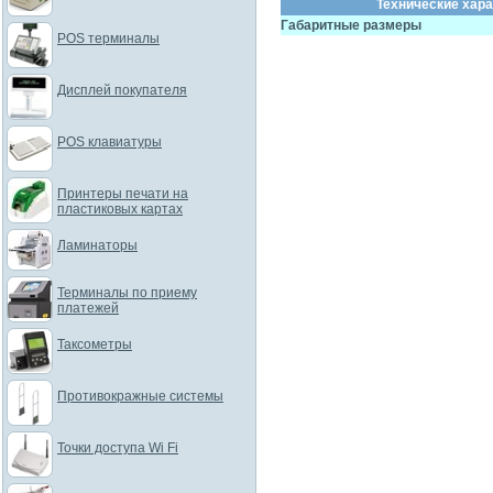
Технические хара
Габаритные размеры
POS терминалы
Дисплей покупателя
POS клавиатуры
Принтеры печати на
пластиковых картах
Ламинаторы
Терминалы по приему
платежей
Таксометры
Противокражные системы
Точки доступа Wi Fi