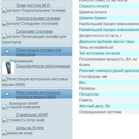
Износостойкость, км ленты
Точки доступа Wi Fi
Скорость печати
Ширина печати
Ширина бумаги
Покупательские тележки
Наибольший предел взвешивания
Наименьший предел взвешивания
Складские стеллажи
Дискретности отсчета, г
Диапазон выборки массы тары
Типы интерфейсов
Печатающие головки для
Тип источника питания
принтеров
Потребляемая мощность, ВА, не
Информация
более
Производители оборудования
Рабочий температурный диапаз
Платформа, мм
Вес
Размеры
Регистрация контрольно-
Процессор
кассовых машин (ККМ)
Память
Компания ИНКР
Жёсткий диск, Gb
Операционная система
О компании ИНКР
Цены на Услуги