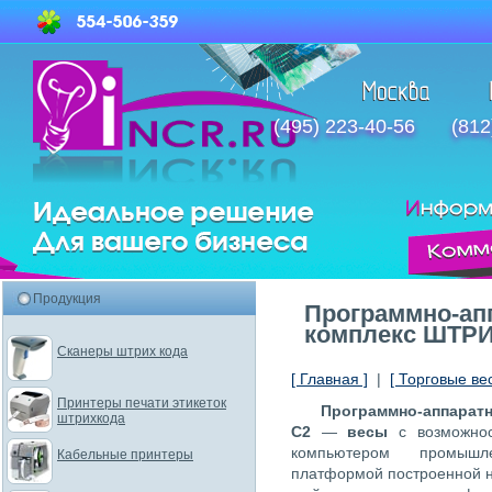
(495) 223-40-56
(812
Продукция
Программно-ап
комплекс ШТРИ
Сканеры штрих кода
[ Главная ]
|
[ Торговые ве
Принтеры печати этикеток
Программно-аппарат
штрихкода
С2
—
весы
с возможно
компьютером промышл
Кабельные принтеры
платформой построенной на