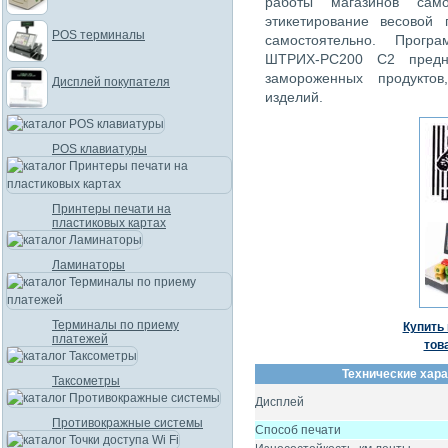
работы магазинов само
этикетирование весовой 
POS терминалы
самостоятельно. Прогр
ШТРИХ-PC200 С2 предна
замороженных продукто
Дисплей покупателя
изделий.
POS клавиатуры
Принтеры печати на
пластиковых картах
Ламинаторы
Терминалы по приему
Купить 
платежей
тов
Технические хара
Таксометры
Дисплей
Противокражные системы
Способ печати