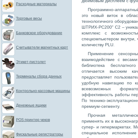
дюймовым дисплеем с фун
Расходные материалы
Программно-аппаратны
это новый виток в облас
Торговые весы
технологичного оборудова
ШТРИХ-PC200" С2 – уника
комплекс с возможност
Банковское оборудование
спецкомпьютером внутри, 
количеству PLU.
Считыватели магнитных карт
Применение сенсорны
взаимодействие с весам
Этикет-пистолет
библиотека бесплатног
отличается высоким ка
Терминалы сбора данных
предоставляет пользоват
удобную навигацию по ка
всевозможных формат
Контрольно-кассовые машины
эффективность работы пер
По технико-эксплуатацион
Денежные ящики
премиум-сегменту.
Прочная металличес
POS принтер чеков
применять их в высоконаг
супер- и гипермаркетах.
специальное исполнени
Фискальные регистраторы