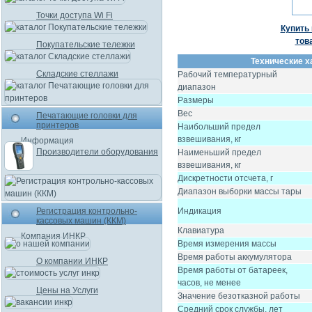
Точки доступа Wi Fi
Купить 
тов
Покупательские тележки
Технические х
Складские стеллажи
Рабочий температурный
диапазон
Размеры
Вес
Печатающие головки для
принтеров
Наибольший предел
взвешивания, кг
Информация
Производители оборудования
Наименьший предел
взвешивания, кг
Дискретности отсчета, г
Диапазон выборки массы тары
Регистрация контрольно-
Индикация
кассовых машин (ККМ)
Клавиатура
Компания ИНКР
Время измерения массы
Время работы аккумулятора
О компании ИНКР
Время работы от батареек,
часов, не менее
Цены на Услуги
Значение безотказной работы
Средний срок службы, лет