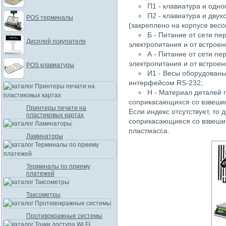
П1 - клавиатура и одн
П2 - клавиатура и дву
POS терминалы
(закреплено на корпусе весо
Б - Питание от сети пе
Дисплей покупателя
электропитания и от встрое
А - Питание от сети пе
электропитания и от встроен
POS клавиатуры
И1 - Весы оборудован
интерфейсом RS-232;
Н - Материал деталей 
соприкасающихся со взвеши
Принтеры печати на
Если индекс отсутствует, то
пластиковых картах
соприкасающиеся со взвеши
пластмасса.
Ламинаторы
Терминалы по приему
платежей
Таксометры
Противокражные системы