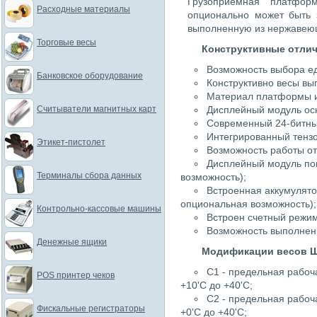
Грузоприемная платфор
Расходные материалы
опционально может быть
выполненную из нержавею
Торговые весы
Конструктивные отли
Возможность выбора е
Банковское оборудование
Конструктивно весы вы
Материал платформы и 
Считыватели магнитных карт
Дисплейный модуль ос
Современный 24-битны
Интегрированный тензо
Этикет-пистолет
Возможность работы от
Дисплейный модуль по
Терминалы сбора данных
возможность);
Встроенная аккумулято
опциональная возможность);
Контрольно-кассовые машины
Встроен счетный режим
Возможность выполнен
Денежные ящики
Модификации весов 
С1 - предельная рабо
POS принтер чеков
+10'C до +40'C;
C2 - предельная рабо
Фискальные регистраторы
+0'C до +40'C;