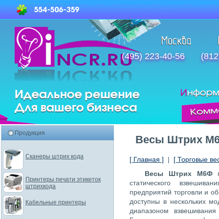
(495) 223-40-56
(812
Продукция
Весы Штрих М
Сканеры штрих кода
[ Главная ]
|
[ Торговые ве
Весы Штрих М6Ф
п
Принтеры печати этикеток
статического взвешива
штрихкода
предприятий торговли и о
доступны в нескольких м
Кабельные принтеры
диапазоном взвешивания 