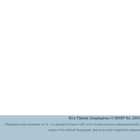
Все Права Защищены © ИНКР Ко. 2007 
Обращаем ваше внимание на то, что данный интернет-сайт носит исключительно информационный ха
кодекса Российской Федерации. Для получения подробной информа