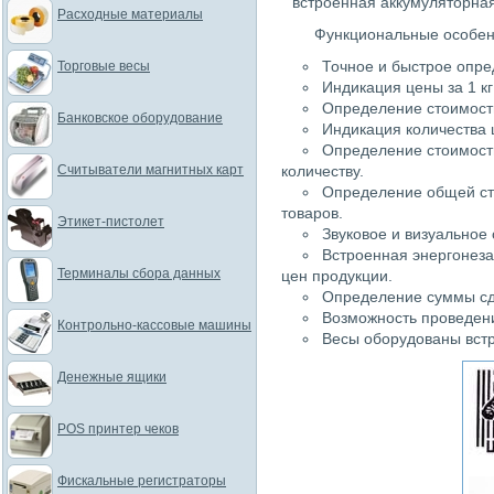
встроенная аккумуляторная
Расходные материалы
Функциональные особе
Точное и быстрое опр
Торговые весы
Индикация цены за 1 к
Определение стоимости
Банковское оборудование
Индикация количества 
Определение стоимости
Считыватели магнитных карт
количеству.
Определение общей ст
товаров.
Этикет-пистолет
Звуковое и визуальное
Встроенная энергонеза
Терминалы сбора данных
цен продукции.
Определение суммы сд
Возможность проведен
Контрольно-кассовые машины
Весы оборудованы встр
Денежные ящики
POS принтер чеков
Фискальные регистраторы