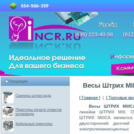
(495) 223-40-56
(812
Продукция
Весы Штрих МI
Сканеры штрих кода
[ Главная ]
|
[ Торговые ве
Весы ШТРИХ МIIIС
Принтеры печати этикеток
линейки ШТРИХ МIII. О
штрихкода
ШТРИХ МIIIСА являются
двухсторонний дисплей
Кабельные принтеры
электролюминесцентных