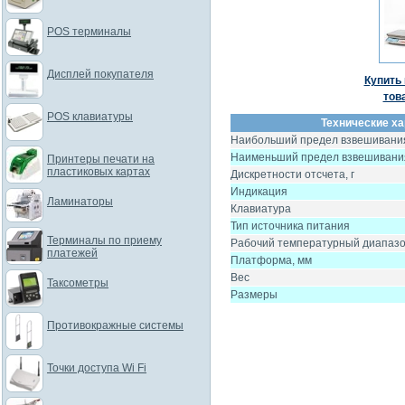
POS терминалы
Дисплей покупателя
Купить 
тов
POS клавиатуры
Технические ха
Наибольший предел взвешивания
Наименьший предел взвешивания
Принтеры печати на
пластиковых картах
Дискретности отсчета, г
Индикация
Ламинаторы
Клавиатура
Тип источника питания
Терминалы по приему
Рабочий температурный диапаз
платежей
Платформа, мм
Вес
Таксометры
Размеры
Противокражные системы
Точки доступа Wi Fi