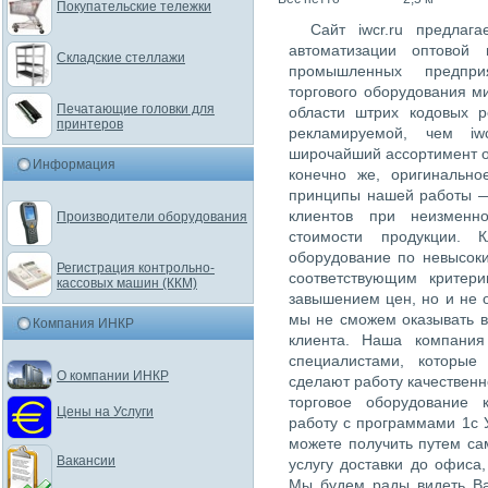
Покупательские тележки
Сайт iwcr.ru предлаг
автоматизации оптовой 
Складские стеллажи
промышленных предпри
торгового оборудования м
Печатающие головки для
области штрих кодовых 
принтеров
рекламируемой, чем iw
широчайший ассортимент о
Информация
конечно же, оригинально
принципы нашей работы —
клиентов при неизменн
Производители оборудования
стоимости продукции. К
оборудование по невысок
Регистрация контрольно-
соответствующим критер
кассовых машин (ККМ)
завышением цен, но и не 
мы не сможем оказывать в
Компания ИНКР
клиента. Наша компания
специалистами, которые
О компании ИНКР
сделают работу качественн
торговое оборудование 
Цены на Услуги
работу с программами 1с 
можете получить путем са
Вакансии
услугу доставки до офиса
Мы будем рады видеть Ва