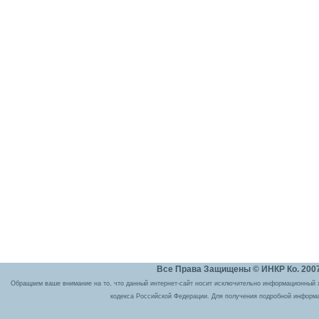
Все Права Защищены © ИНКР Ко. 2007 
Обращаем ваше внимание на то, что данный интернет-сайт носит исключительно информационный ха
кодекса Российской Федерации. Для получения подробной информа