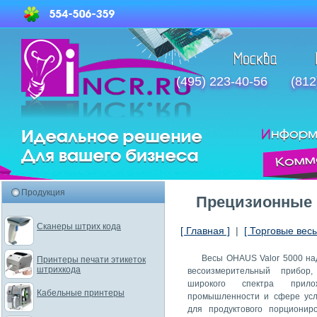
(495) 223-40-56
(812
Продукция
Прецизионные
Сканеры штрих кода
[ Главная ]
|
[ Торговые весы
Весы OHAUS Valor 5000 н
Принтеры печати этикеток
штрихкода
весоизмерительный прибор
широкого спектра прил
Кабельные принтеры
промышленности и сфере усл
для продуктового порционир