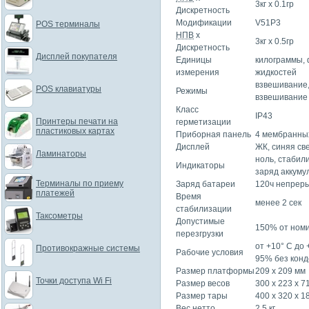
3кг x 0.1гр
Дискретность
Модификации
V51P3
POS терминалы
НПВ
х
3кг x 0.5гр
Дискретность
Дисплей покупателя
Единицы
килограммы, 
измерения
жидкостей
взвешивание,
POS клавиатуры
Режимы
взвешивание
Класс
IP43
Принтеры печати на
герметизации
пластиковых картах
Приборная панель
4 мембранны
Дисплей
ЖК, синяя св
Ламинаторы
ноль, стабил
Индикаторы
заряд аккуму
Терминалы по приему
Заряд батареи
120ч непрер
платежей
Время
менее 2 сек
стабилизации
Таксометры
Допустимые
150% от ном
перезгрузки
от +10° C до
Противокражные системы
Рабочие условия
95% без конд
Размер платформы
209 x 209 мм
Точки доступа Wi Fi
Размер весов
300 x 223 x 7
Размер тары
400 x 320 x 1
Вес нетто
2,5 кг