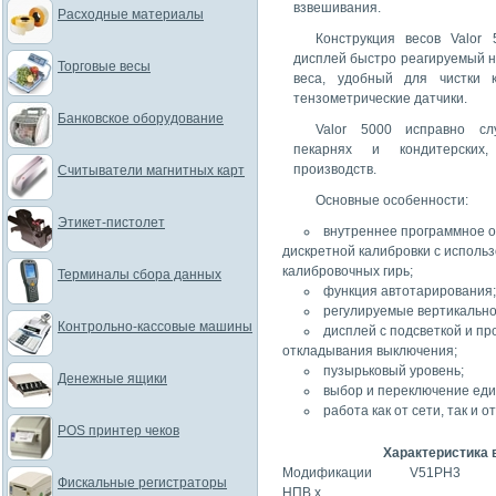
взвешивания.
Расходные материалы
Конструкция весов Valor
дисплей быстро реагируемый 
Торговые весы
веса, удобный для чистки 
тензометрические датчики.
Банковское оборудование
Valor 5000 исправно сл
пекарнях и кондитерски
производств.
Считыватели магнитных карт
Основные особенности:
Этикет-пистолет
внутреннее программное 
дискретной калибровки с исполь
калибровочных гирь;
Терминалы сбора данных
функция автотарирования;
регулируемые вертикально
Контрольно-кассовые машины
дисплей с подсветкой и п
откладывания выключения;
пузырьковый уровень;
Денежные ящики
выбор и переключение еди
работа как от сети, так и о
POS принтер чеков
Характеристика 
Модификации
V51PH3
Фискальные регистраторы
НПВ
х