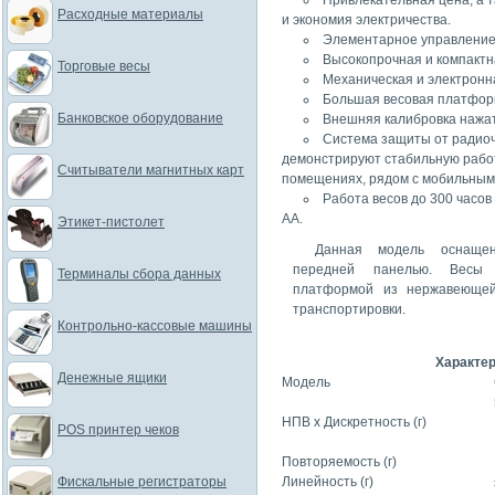
Привлекательная цена, а 
Расходные материалы
и экономия электричества.
Элементарное управление
Высокопрочная и компактн
Торговые весы
Механическая и электронна
Большая весовая платфор
Банковское оборудование
Внешняя калибровка нажа
Система защиты от радиоч
демонстрируют стабильную рабо
Считыватели магнитных карт
помещениях, рядом c мобильны
Работа весов до 300 часов
АА.
Этикет-пистолет
Данная модель оснащен
передней панелью. Весы
Терминалы сбора данных
платформой из нержавеющей
транспортировки.
Контрольно-кассовые машины
Характер
Денежные ящики
Модель
НПВ х Дискретность (г)
POS принтер чеков
Повторяемость (г)
Фискальные регистраторы
Линейность (г)