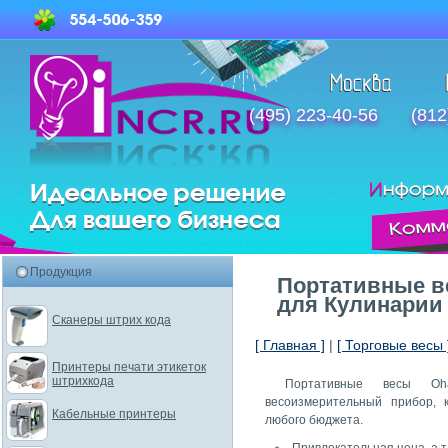
(495) 223-40-56
(812
Продукция
Портативные в
для Кулинарии
Сканеры штрих кода
[ Главная ]
|
[ Торговые весы 
Принтеры печати этикеток
штрихкода
Портативные весы 
весоизмерительный прибор, 
Кабельные принтеры
любого бюджета.