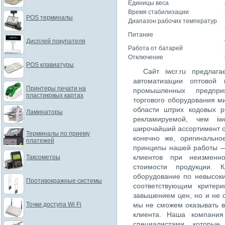
Единицы веса
Время стабилизации
POS терминалы
Диапазон рабочих температур
Питание
Дисплей покупателя
Работа от батарей
Отключение
POS клавиатуры
Сайт iwcr.ru предлаг
автоматизации оптовой 
Принтеры печати на
промышленных предпри
пластиковых картах
торгового оборудования м
области штрих кодовых 
Ламинаторы
рекламируемой, чем iw
широчайший ассортимент о
Терминалы по приему
конечно же, оригинально
платежей
принципы нашей работы —
клиентов при неизменн
Таксометры
стоимости продукции. К
оборудование по невысок
Противокражные системы
соответствующим критер
завышением цен, но и не 
Точки доступа Wi Fi
мы не сможем оказывать в
клиента. Наша компания
специалистами, которые