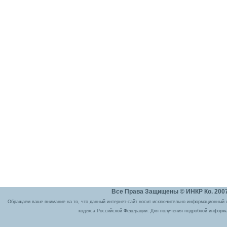
Все Права Защищены © ИНКР Ко. 2007 
Обращаем ваше внимание на то, что данный интернет-сайт носит исключительно информационный ха
кодекса Российской Федерации. Для получения подробной информа