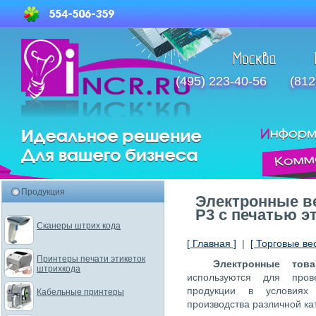
(495) 223-40-56
(812
Продукция
Электронные в
P3 с печатью э
Сканеры штрих кода
[ Главная ]
|
[ Торговые ве
Принтеры печати этикеток
Электронные тов
штрихкода
используются для пров
продукции в условиях
Кабельные принтеры
производства различной ка