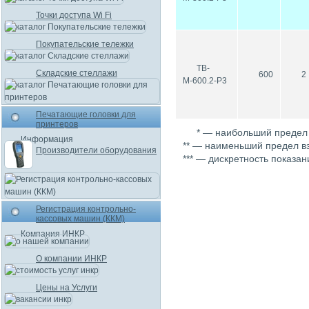
Точки доступа Wi Fi
Покупательские тележки
ТВ-
Складские стеллажи
600
2
М-600.2-P3
Печатающие головки для
принтеров
* — наибольший предел
Информация
** — наименьший предел в
Производители оборудования
*** — дискретность показан
Регистрация контрольно-
кассовых машин (ККМ)
Компания ИНКР
О компании ИНКР
Цены на Услуги