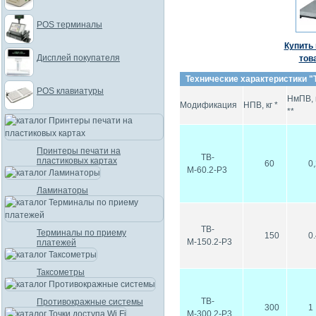
POS терминалы
Купить 
Дисплей покупателя
тов
Технические характеристики "
POS клавиатуры
НмПВ, 
Модификация
НПВ, кг *
**
Принтеры печати на
ТВ-
пластиковых картах
60
0
М-60.2-P3
Ламинаторы
ТВ-
Терминалы по приему
150
0
М-150.2-P3
платежей
Таксометры
ТВ-
Противокражные системы
300
1
М-300.2-P3