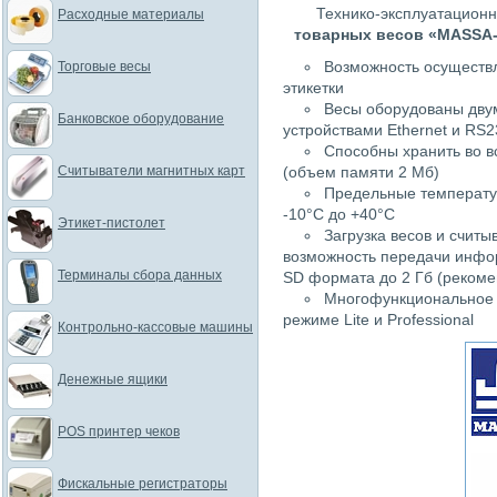
Технико-эксплуатац
Расходные материалы
товарных весов «MASSA-
Возможность осуществл
Торговые весы
этикетки
Весы оборудованы дву
Банковское оборудование
устройствами Ethernet и RS2
Способны хранить во в
Считыватели магнитных карт
(объем памяти 2 Мб)
Предельные температу
-10°C до +40°C
Этикет-пистолет
Загрузка весов и считы
возможность передачи инфор
Терминалы сбора данных
SD формата до 2 Гб (рекоме
Многофункциональное 
режиме Lite и Professional
Контрольно-кассовые машины
Денежные ящики
POS принтер чеков
Фискальные регистраторы