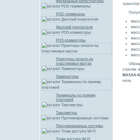
Фискальные регистраторы
транспор
Попул
POS терминалы
масс
масс
Дисплей покупателя
масс
масс
POS клавиатуры
масс
масс
масс
Принтеры печати на
пластиковых картах
Обращ
стрелке 
MASSA-K
Ламинаторы
ноль.
Терминалы по приему
платежей
Таксометры
Противокражные системы
Точки доступа Wi Fi