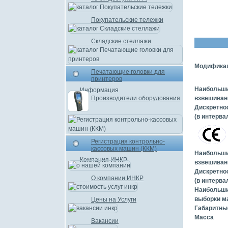
Покупательские тележки
Складские стеллажи
Модифика
Печатающие головки для
принтеров
Наибольши
Информация
Производители оборудования
взвешиван
Дискретно
(в интерва
Регистрация контрольно-
кассовых машин (ККМ)
Наибольши
Компания ИНКР
взвешиван
Дискретно
О компании ИНКР
(в интерва
Наибольши
выборки м
Цены на Услуги
Габаритны
Масса
Вакансии