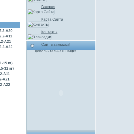
Главная
Карта Сайта
2.2-А20
Контакты
2.2-А11
.2-A21
Сайт в закладки!
2.2-А22
Дополнительная Скидка
,1-15 кг)
15-32 кг)
2-А11
2-А21
2-А22
г