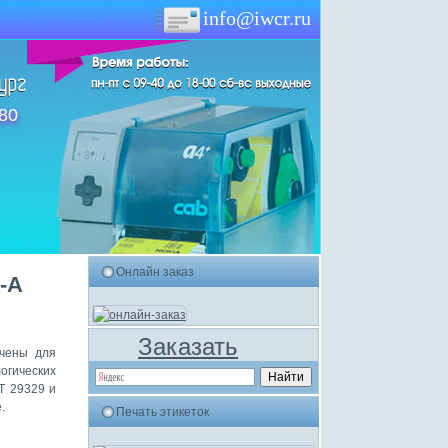
info@iwcr.ru
-80
Онлайн заказ
-A
Заказать
ачены для
огических
Т 29329 и
.
Печать этикеток