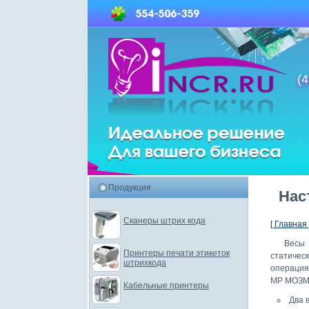
(4
Продукция
Нас
Сканеры штрих кода
[ Главная 
Весы 
Принтеры печати этикеток
статичес
штрихкода
операция
МР МОЗМ 
Кабельные принтеры
Два 