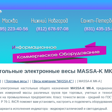
95) 223-40-56
(812) 678-97-08
(831) 435-15
тольные электронные весы MASSA-K МК
]
|
[ Торговые весы ]
|
[ Весы компании "MASSA-K" ]
| [ MASSA-K МК-A ]
электронные настольные общего назначения
MASSA-K МК-A
, предназн
ких измерений массы различных грузов при торговых, учетных и технол
х на промышленных предприятиях. Класс точности весов - средний по ГОС
Р 76-1. INCR поможет вам установить, настроить и подключить оборудование
варианта исполнения индикатора - жидкокристаллический и светодиодный.