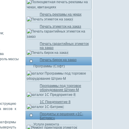
Печать рекламы на чеках
Печать этикеток на заказ
ем;
Печать гарантийных этикеток
на заказ
.
тва
троль массы
Печать бирок на заказ
Программы (Софт)
Программы под торговое
оборудование Штрих-М
1С Предприятие 8
нструкцию
а весов к
Продукты и решения «1С-
Битрикс»
латформы
Услуги ремонта
Вывернуть