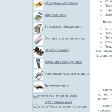
Рабо
Расходные материалы
Подс
Широ
Инте
Торговые весы
Во вс
Банковское оборудование
Авто
Полу
Полу
Считыватели магнитных карт
Устр
Пять
Этикет-пистолет
взвешивани
(компарато
Терминалы сбора данных
Контрольно-кассовые машины
Денежные ящики
После
по экспл
работе".
POS принтер чеков
Пере
транспор