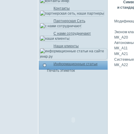
Симво
и станда
Контакты
Партнерская Сеть
Модифика
Эконом кла
С нами сотрудничают
МК_А20
Автономны
Наши клиенты
МК_А11
МК_А21
Системные
Информационные статьи
МК_А22
Печать этикеток