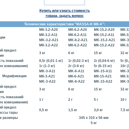
Купить или узнать стоимость
товара, задать вопрос
Технические характеристики "MASSA-K МК-A":
МК-3.2-А20
МК-6.2-А20
МК-15.2-А20
МК-3
МК-3.2-А11
МК-6.2-А11
МК-15.2-А11
МК-3
ции
MK-3.2-A21
MK-6.2-A21
MK-15.2-A21
MK-3
МК-3.2-А22
МК-6.2-А22
МК-15.2-А22
МК-3
й предел
3 кг
6 кг
15 кг
32 кг
ия
сть показаний
0,5г (0,01-1 кг)
1г (0,02-3 кг)
2г (0,04-6 кг)
5г (0
ле взвешивания)
1г (1-3 кг)
2г (3-6 кг)
5г (6-15 кг)
10г (
MK-3-А11
MK-6-А11
MK-15-А11
MK-3
Модификации
МК-3-А21
МК-6-А21
МК-15-А21
МК-3
MK-3-А22
MK-6-А22
MK-15-А22
MK-3
й предел
3 кг
6 кг
15 кг
32 кг
ия
сть показаний
1 г
2 г
5 г
10 г
ле взвешивания)
й предел
0,5 кг
1,5 кг
3,0 кг
7,5 к
ассы тары
е размеры
345 x 310 x 56 мм
5 кг