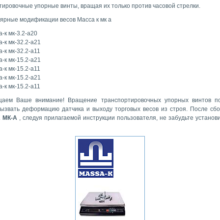
тировочные упорные винты, вращая их только против часовой стрелки.
ярные модификации весов Масса к мк а
а-к мк-3.2-а20
а-к мк-32.2-а21
а-к мк-32.2-а11
а-к мк-15.2-а21
а-к мк-15.2-а11
а-к мк-15.2-а21
а-к мк-15.2-а11
аем Ваше внимание! Вращение транспортировочных упорных винтов по
вызвать деформацию датчика и выходу торговых весов из строя. После сбо
 МК-A
, следуя прилагаемой инструкции пользователя, не забудьте установи