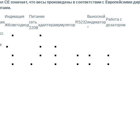
л СЕ означает, что весы произведены в соответствии с Европейскими ди
ртами.
Индикация
Питание
Выносной
Работа с
ции
сеть
RS232
индикатор
ЖК
светодиод
адаптер
аккумулятор
дозатором
220В
*
сс
е