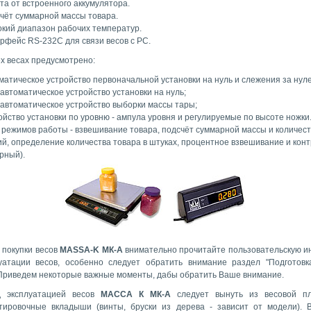
та от встроенного аккумулятора.
чёт суммарной массы товара.
кий диапазон рабочих температур.
рфейс RS-232C для связи весов с РС.
ех весах предусмотрено:
матическое устройство первоначальной установки на нуль и слежения за нул
автоматическое устройство установки на нуль;
автоматическое устройство выборки массы тары;
ойство установки по уровню - ампула уровня и регулируемые по высоте ножки
 режимов работы - взвешивание товара, подсчёт суммарной массы и количес
й, определение количества товара в штуках, процентное взвешивание и кон
рный).
 покупки весов
MASSA-K МК-A
внимательно прочитайте пользовательскую и
уатации весов, особенно следует обратить внимание раздел "Подготовк
 Приведем некоторые важные моменты, дабы обратить Ваше внимание.
д эксплуатацией весов
МАССА К МК-A
следует вынуть из весовой п
тировочные вкладыши (винты, бруски из дерева - зависит от модели). 