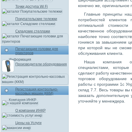
широчайший ассортимент о
конечно же, оригинальное
Точки доступа Wi Fi
Главные принципы наш
Покупательские тележки
потребностей клиентов
оптимальной стоимости 
качественное оборудован
Складские стеллажи
наиболее точно соответст
гонимся за завышением це
при которой мы не сможе
Печатающие головки для
принтеров
обслуживания клиента.
Информация
Наша компания обл
Производители оборудования
специалистами, которые
сделают работу качественн
торговое оборудование 
работы с программи 1с Упр
Регистрация контрольно-
склад 7.7. Весь товары вы
кассовых машин (ККМ)
заказать дополнительную 
Компания ИНКР
уточняйте у менеждера.
О компании ИНКР
Цены на Услуги