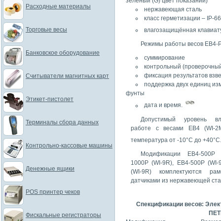
зелёный (G) цвет показаний)
Расходные материалы
нержавеющая сталь
класс герметизации – IP-66
Торговые весы
влагозащищённая клавиат
Режимы работы весов EB4-P 
Банковское оборудование
суммирование
контрольный (проверочны
фиксация результатов взв
Считыватели магнитных карт
поддержка двух единиц изм
фунты
Этикет-пистолет
дата и время.
Допустимый уровень в
Терминалы сбора данных
работе с весами ЕВ4 (WI-2
температура от -10°С до +40°С
Контрольно-кассовые машины
Модификации EB4-500P (
1000P (WI-9R), EB4-500P (WI-
Денежные ящики
(WI-9R) комплектуются рам
датчиками из нержавеющей ста
POS принтер чеков
Спекцификации весов: Эле
ПЕТ
Фискальные регистраторы