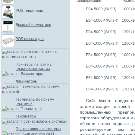
Модификация
Размер
EB4-500P (WI-9R)
1000x1
POS терминалы
EB4-1000P (WI-9R)
1000x1
Дисплей покупателя
EB4-500P (WI-9R)
1200x1
POS клавиатуры
EB4-1000P (WI-9R)
1200x1
EB4-500P (WI-9R)
1000х1
Принтеры печати на
EB4-1000P (WI-9R)
1000х1
пластиковых картах
EB4-500P (WI-9R)
1200х1
Ламинаторы
EB4-1000P (WI-9R)
1200х1
Терминалы по приему
Сайт iwcr.ru предлаг
платежей
автоматизации оптовой 
промышленных предпри
Таксометры
торгового оборудования м
области штрих кодовых 
Противокражные системы
рекламируемой чем iwc