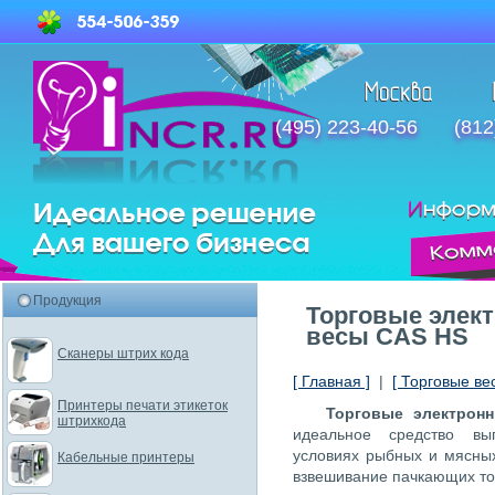
(495) 223-40-56
(812
Продукция
Торговые элек
весы CAS HS
Сканеры штрих кода
[ Главная ]
|
[ Торговые ве
Принтеры печати этикеток
Торговые электрон
штрихкода
идеальное средство вы
условиях рыбных и мясных
Кабельные принтеры
взвешивание пачкающих тов