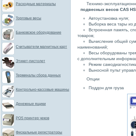
Технико-эксплуатацион
Расходные материалы
подвесных весов CAS HS
Автоустановка нуля;
Торговые весы
Выборка веса тары из 
Встроенная память, сп
Банковское оборудование
товаров;
Вычисление общей сумм
Считыватели магнитных карт
наименований;
Весы оборудованы тре
с дополнительным информац
Этикет-пистолет
Режим самодиагностик
Выносной пульт управл
Терминалы сбора данных
Опции
Поддон для груза
Контрольно-кассовые машины
Денежные ящики
POS принтер чеков
Фискальные регистраторы