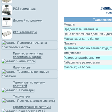
Купить 
POS терминалы
тов
Технические
Дисплей покупателя
Модель
Предел взвешивания, кг
POS клавиатуры
Цена поверочного деления и диск
Масса тары, кг, не более
Питание
Диапазон рабочих температур, °
Тип дисплея
Принтеры печати на
пластиковых картах
Размеры платформы, мм
Габаритные размеры, мм
Масса, кг, не более
Ламинаторы
Терминалы по приему
платежей
Таксометры
Противокражные системы