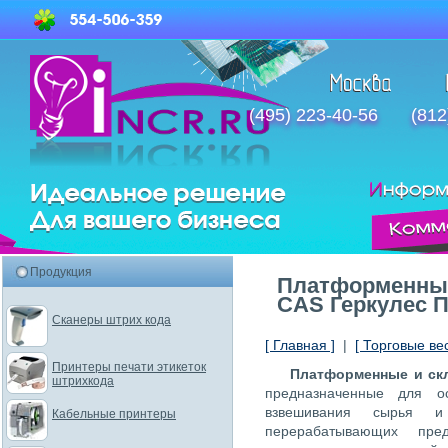
(495) 223-40-56
(812
Продукция
Платформенные
CAS Геркулес 
Сканеры штрих кода
[ Главная ]
|
[ Торговые ве
Принтеры печати этикеток
Платформенные и скл
штрихкода
предназначенные для ос
взвешивания сырья и
Кабельные принтеры
перерабатывающих пред