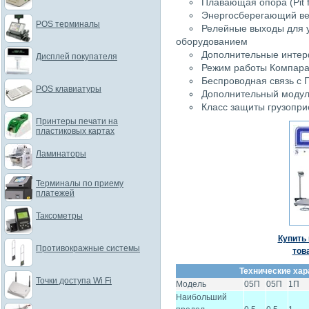
Плавающая опора (Pit f
Энергосберегающий ве
POS терминалы
Релейные выходы для 
оборудованием
Дополнительные интер
Дисплей покупателя
Режим работы Компара
Беспроводная связь с 
POS клавиатуры
Дополнительный модул
Класс защиты грузопри
Принтеры печати на
пластиковых картах
Ламинаторы
Терминалы по приему
платежей
Таксометры
Купить 
Противокражные системы
тов
Технические хар
Точки доступа Wi Fi
Модель
05П
05П
1П
Наибольший