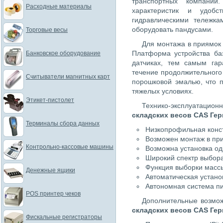
транспортных компаний
Расходные материалы
характеристик и удоб
гидравлическими тележк
оборудовать пандусами.
Торговые весы
Для монтажа в приямок
Платформа устройства ба
Банковское оборудование
датчиках, тем самым гар
течение продолжительного
Считыватели магнитных карт
порошковой эмалью, что 
тяжелых условиях.
Этикет-пистолет
Технико-эксплуатаци
складских весов CAS Гер
Терминалы сбора данных
Низкопрофильная конс
Возможен монтаж в пр
Контрольно-кассовые машины
Возможна установка од
Широкий спектр выбор
Функция выборки масс
Денежные ящики
Автоматическая устано
Автономная система п
POS принтер чеков
Дополнительные возмож
складских весов CAS Гер
Фискальные регистраторы