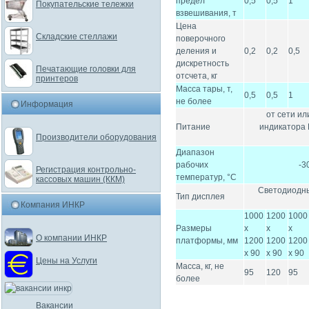
предел
0,5
0,5
1
Покупательские тележки
взвешивания, т
Цена
Складские стеллажи
поверочного
деления и
0,2
0,2
0,5
дискретность
Печатающие головки для
отсчета, кг
принтеров
Масса тары, т,
0,5
0,5
1
не более
Информация
от сети ил
Питание
индикатора 
Производители оборудования
Диапазон
рабочих
-3
Регистрация контрольно-
температур, °C
кассовых машин (ККМ)
Светодиодны
Тип дисплея
Компания ИНКР
1000
1200
1000
Размеры
х
х
х
О компании ИНКР
платформы, мм
1200
1200
1200
х 90
х 90
х 90
Цены на Услуги
Масса, кг, не
95
120
95
более
Вакансии