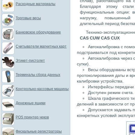
сплав), работающего на 
Расходные материалы
Благодаря этому стали
функциональные опции: в
нагрузку, повышенный 
Торговые весы
длительный период безотк
Технико-эксплуатацио
Банковское оборудование
CAS CUW CAS CUX
Считыватели магнитных карт
Автокалибровка с помо
подстраиваться под конкрет
Автокалибровка через 
Этикет-пистолет
сутки).
Весы оборудованы вст
Терминалы сбора данных
протоколирования даты и в
калибровки устройства.
Интерфейсы передачи 
Контрольно-кассовые машины
Доступен режим счета.
Шкала графического ти
Денежные ящики
делений в зависимости от п
Допускается задавать 
конкретных условий эксплуат
POS принтер чеков
Фискальные регистраторы