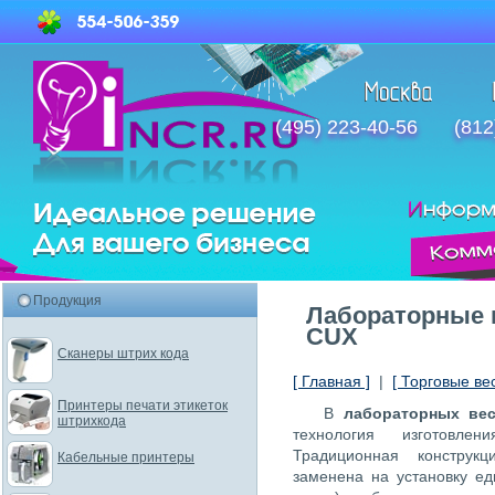
(495) 223-40-56
(812
Продукция
Лабораторные
CUX
Сканеры штрих кода
[ Главная ]
|
[ Торговые ве
Принтеры печати этикеток
В
лабораторных ве
штрихкода
технология изготовле
Традиционная конструкц
Кабельные принтеры
заменена на установку е