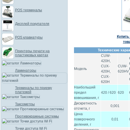
POS терминалы
Дисплей покупателя
Купить 
POS клавиатуры
тов
Технические харак
Принтеры печати на
пластиковых картах
CUW-
420H,
CUX-
CUW-
Модель
Ламинаторы
420H,
620HV
CUX-
620H
Наибольший
Терминалы по приему
платежей
предел
420 / 620
620
взвешивания, г
Дискретность
Таксометры
0,001
отсчета, г
Цена
Противокражные системы
поверочного
0,01
деления, г
Точки доступа Wi Fi