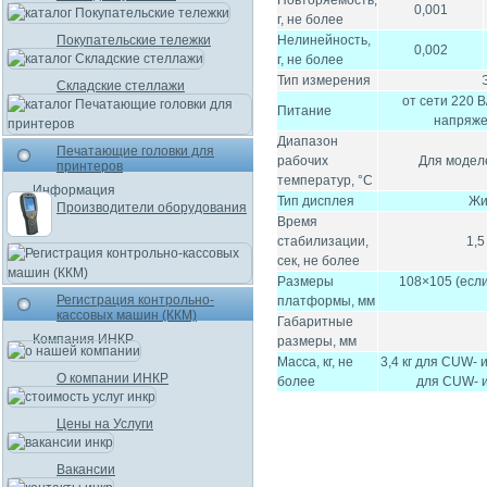
Повторяемость,
0,001
г, не более
Покупательские тележки
Нелинейность,
0,002
г, не более
Тип измерения
Складские стеллажи
от сети 220 В
Питание
напряже
Диапазон
Печатающие головки для
рабочих
Для моделе
принтеров
температур, °C
Информация
Тип дисплея
Жи
Производители оборудования
Время
стабилизации,
1,5
сек, не более
Размеры
108×105 (если
Регистрация контрольно-
платформы, мм
кассовых машин (ККМ)
Габаритные
Компания ИНКР
размеры, мм
Масса, кг, не
3,4 кг для CUW- и
О компании ИНКР
более
для CUW- и 
Цены на Услуги
Вакансии