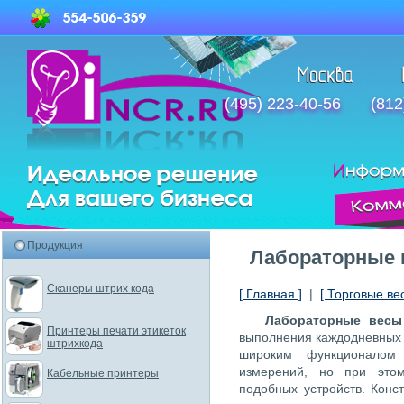
(495) 223-40-56
(812
Продукция
Лабораторные 
Сканеры штрих кода
[ Главная ]
|
[ Торговые ве
Лабораторные вес
Принтеры печати этикеток
выполнения каждодневных
штрихкода
широким функционалом
измерений, но при это
Кабельные принтеры
подобных устройств. Кон