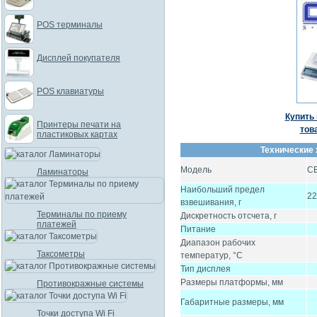
POS терминалы
Дисплей покупателя
POS клавиатуры
Купить 
Принтеры печати на
тов
пластиковых картах
Технические 
Модель
C
Ламинаторы
Наибольший предел
22
взвешивания, г
Терминалы по приему
Дискретность отсчета, г
платежей
Питание
Диапазон рабочих
Таксометры
температур, °C
Тип дисплея
Размеры платформы, мм
Противокражные системы
Габаритные размеры, мм
Точки доступа Wi Fi