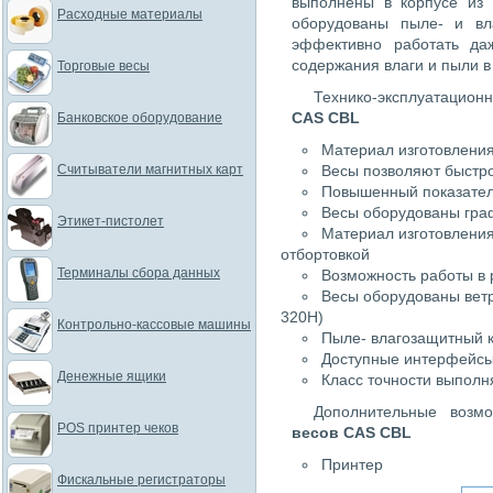
выполнены в корпусе из
Расходные материалы
оборудованы пыле- и вл
эффективно работать да
содержания влаги и пыли 
Торговые весы
Технико-эксплуатацио
CAS CBL
Банковское оборудование
Материал изготовления
Считыватели магнитных карт
Весы позволяют быстро
Повышенный показател
Весы оборудованы гра
Этикет-пистолет
Материал изготовлени
отбортовкой
Терминалы сбора данных
Возможность работы в 
Весы оборудованы вет
320Н)
Контрольно-кассовые машины
Пыле- влагозащитный 
Доступные интерфейсы
Денежные ящики
Класс точности выполн
Дополнительные возм
POS принтер чеков
весов CAS CBL
Принтер
Фискальные регистраторы