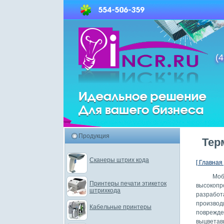
(4
Продукция
Тер
Сканеры штрих кода
[ Главная 
Моби
Принтеры печати этикеток
высокопр
штрихкода
разрабо
производ
Кабельные принтеры
поврежд
выцветав