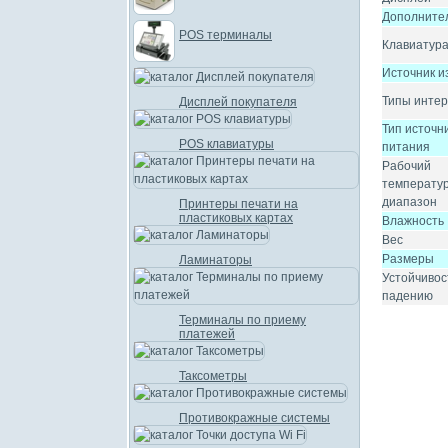
Дополните
POS терминалы
Клавиатур
Источник и
Типы инте
Дисплей покупателя
Тип источн
POS клавиатуры
питания
Рабочий
температу
диапазон
Принтеры печати на
пластиковых картах
Влажность
Вес
Размеры
Ламинаторы
Устойчивос
падению
Терминалы по приему
платежей
Таксометры
Противокражные системы