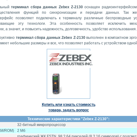
льный
терминал сбора данных Zebex Z-2130
оснащен радиоинтерфейсом 
ществления функций по синхронизации и передачи данных. Так ж
ерфейс позволяет подключать к терминалу различные беспроводные ус
ивающие эту технологи. Эта особенность позволяет исключить меха
и, а значит, и повысить надежность, долговечность, удобство использования.
руктивно
терминал сбора данных Zebex Z-2130
выполнен в компактном эрг
имеет небольшие размеры и все, что позволяет работать с устройством одной
Купить или узнать стоимость
товара, задать вопрос
Технические характеристики "
Zebex Z-2130
":
32-битный микропроцессор
AM/ROM)
2 Мб
графический ЖК FSTN, 98 ? 64 пикселей (8 ? 16 символов) с подсвет