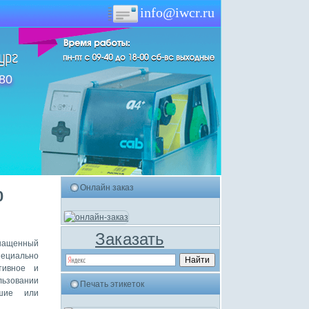
info@iwcr.ru
-80
Онлайн заказ
0
Заказать
нащенный
пециально
тивное и
льзовании
Печать этикеток
кшие или