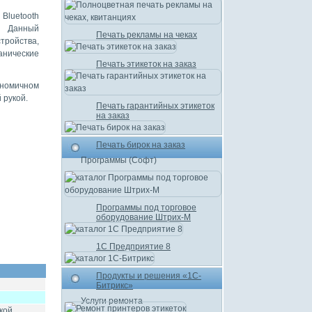
Bluetooth
е Данный
Печать рекламы на чеках
тройства,
нические
Печать этикеток на заказ
ономичном
 рукой.
Печать гарантийных этикеток
на заказ
Печать бирок на заказ
Программы (Софт)
Программы под торговое
оборудование Штрих-М
1С Предприятие 8
Продукты и решения «1С-
Битрикс»
Услуги ремонта
кой