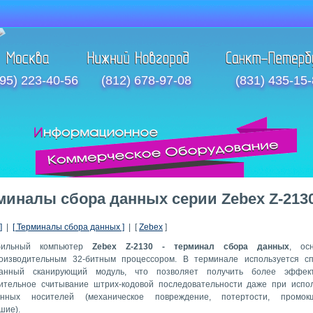
95) 223-40-56
(812) 678-97-08
(831) 435-15
миналы сбора данных серии Zebex Z-213
]
|
[ Терминалы сбора данных ]
| [
Zebex
]
льный компьютер
Zebex Z-2130 - терминал сбора данных
, ос
оизводительным 32-битным процессором. В терминале используется с
танный сканирующий модуль, что позволяет получить более эффек
ительное считывание штрих-кодовой последовательности даже при испо
енных носителей (механическое повреждение, потертости, промо
шие).