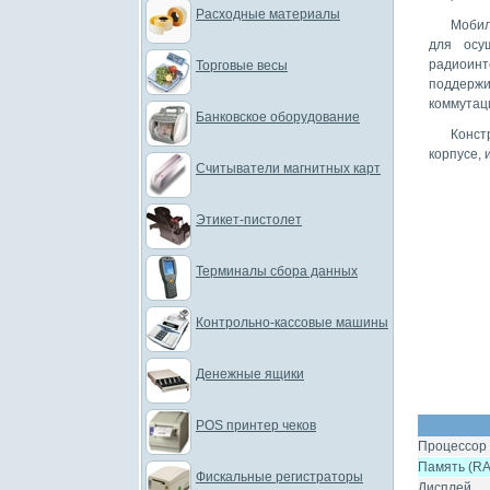
Расходные материалы
Моби
для осу
радиоинт
Торговые весы
поддерж
коммутаци
Банковское оборудование
Конст
корпусе, 
Считыватели магнитных карт
Этикет-пистолет
Терминалы сбора данных
Контрольно-кассовые машины
Денежные ящики
POS принтер чеков
Процессор
Память (R
Фискальные регистраторы
Дисплей