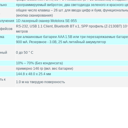
льно
программируемый вибротон, два светодиода зеленого и красного ц
общее число клавиш – 26 шт. для ввода цифр и букв, функциональн
а
(кнопка сканирования)
злучения
1D лазерный сканер Motolora SE-955
RS-232, USB 1.1 Client, Bluetooth BT v.1, SPP профиль (Z-2130BT) 1
рфейсов
метров
ика
три алкаиновые батареи AAA 1.5В или три перезаряжаемые батаре
900 мА. Резервное - 3.0В, 25 мА литийный аккумулятор
рный
0 до 50 ° C
10% – 70% (Без конденсата)
примерно 146 гр (вкл. вес батареи)
144.8 x 48.0 x 25.4 мм
ть к
1.0 м на твердую поверхность