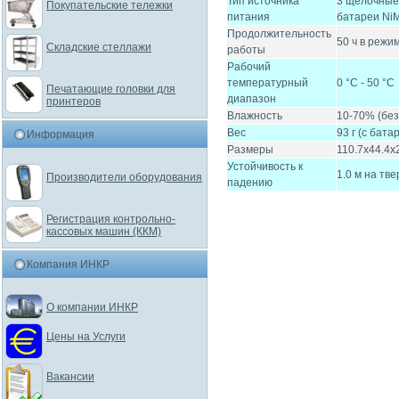
Тип источника
3 щелочные
Покупательские тележки
питания
батареи Ni
Продолжительность
50 ч в режи
Складские стеллажи
работы
Рабочий
температурный
0 °C - 50 °C
Печатающие головки для
диапазон
принтеров
Влажность
10-70% (без
Вес
93 г (с бата
Информация
Размеры
110.7x44.4x
Устойчивость к
1.0 м на тв
Производители оборудования
падению
Регистрация контрольно-
кассовых машин (ККМ)
Компания ИНКР
О компании ИНКР
Цены на Услуги
Вакансии