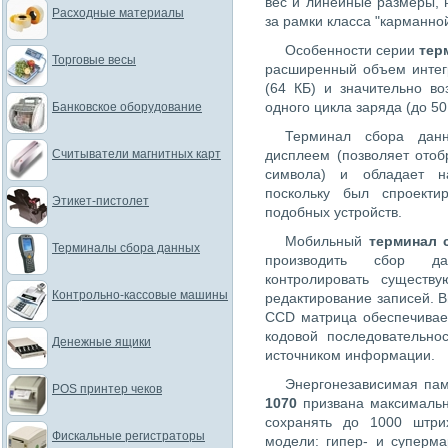
вес и линейные размеры, 
Расходные материалы
за рамки класса "карманно
Особенности серии
тер
Торговые весы
расширенный объем интег
(64 КБ) и значительно в
одного цикла заряда (до 50
Банковское оборудование
Терминал сбора да
Считыватели магнитных карт
дисплеем (позволяет отоб
символа) и обладает н
поскольку был спроекти
Этикет-пистолет
подобных устройств.
Мобильный
терминал 
Терминалы сбора данных
производить сбор дан
контролировать существ
Контрольно-кассовые машины
редактирование записей. 
CCD матрица обеспечивае
кодовой последовательно
Денежные ящики
источником информации.
Энергонезависимая па
POS принтер чеков
1070
призвана максимальн
сохранять до 1000 штри
Фискальные регистраторы
модели: гипер- и суперма