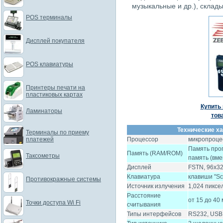
музыкальные и др.), склады
POS терминалы
Дисплей покупателя
POS клавиатуры
Принтеры печати на
пластиковых картах
Купить 
Ламинаторы
тов
Технические ха
Терминалы по приему
платежей
Процессор
микропроц
Память прог
Память (RAM/ROM)
Таксометры
память (вме
Дисплей
FSTN, 96x32
Клавиатура
клавиши "Sca
Противокражные системы
Источник излучения
1,024 пиксе
Расстояние
от 15 до 40
Точки доступа Wi Fi
считывания
Типы интерфейсов
RS232, USB