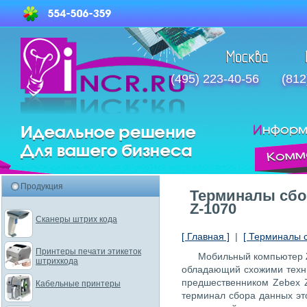
(495) 223-40-56
(812
Продукция
Терминалы сбо
Z-1070
Сканеры штрих кода
[ Главная ]
|
[ Терминалы 
Принтеры печати этикеток
Мобильный компьютер
штрихкода
обладающий схожими техн
предшественником Zebex 
Кабельные принтеры
терминал сбора данных эт