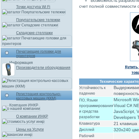
Возможность разработки
счет полной совместимости 
Точки доступа Wi Fi
Покупательские тележки
Складские стеллажи
Печатающие головки для
принтеров
Информация
Купить 
Производители оборудования
тов
Технические характе
Выдерживае
Устойчивость к
поверхность
падению
Регистрация контрольно-
кассовых машин (ККМ)
Microsoft Wi
ПО, Языки
Компания ИНКР
Visual C#.NE
программирования
JavaScript, 
и средства
О компании ИНКР
разработки
Developers T
21 клавиша
Клавиатура
Цены на Услуги
320х240 цв
Дисплей
Рабочий