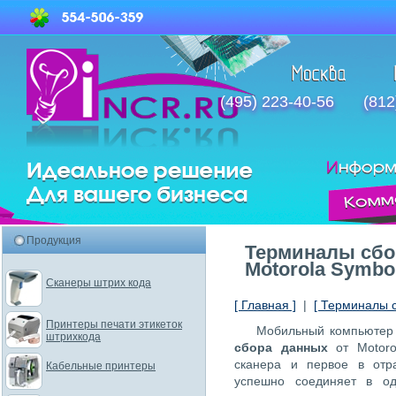
(495) 223-40-56
(812
Продукция
Терминалы сбо
Motorola Symbo
Сканеры штрих кода
[ Главная ]
|
[ Терминалы 
Принтеры печати этикеток
Мобильный компьюте
штрихкода
сбора данных
от Motoro
сканера и первое в отр
Кабельные принтеры
успешно соединяет в о