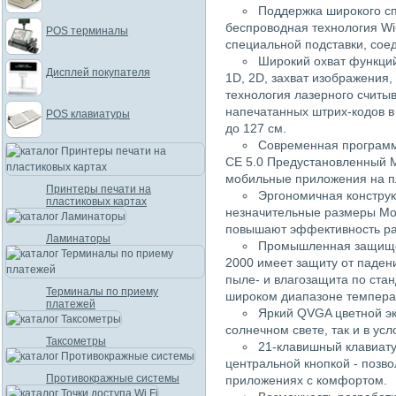
Поддержка широкого с
беспроводная технология Wi-
POS терминалы
специальной подставки, сое
Широкий охват функций
Дисплей покупателя
1D, 2D, захват изображения
технология лазерного считы
напечатанных штрих-кодов в
POS клавиатуры
до 127 см.
Современная программ
CE 5.0 Предустановленный MC
мобильные приложения на пл
Принтеры печати на
Эргономичная конструкц
пластиковых картах
незначительные размеры Mot
повышают эффективность ра
Ламинаторы
Промышленная защищен
2000 имеет защиту от падени
пыле- и влагозащита по стан
Терминалы по приему
широком диапазоне температ
платежей
Яркий QVGA цветной эк
солнечном свете, так и в ус
Таксометры
21-клавишный клавиат
центральной кнопкой - позв
Противокражные системы
приложениях с комфортом.