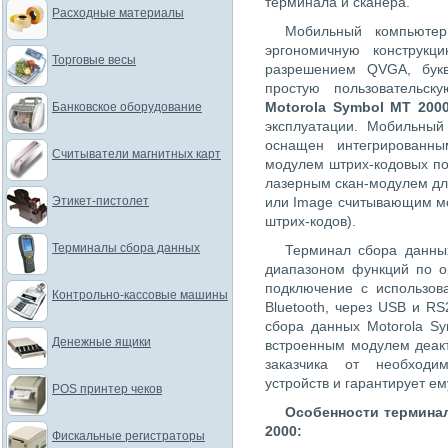
терминала и сканера.
Расходные материалы
Мобильный компьют
эргономичную конструкц
Торговые весы
разрешением QVGA, букв
простую пользовательск
Motorola Symbol MT 200
Банковское оборудование
эксплуатации. Мобильный
оснащен интегрированн
Считыватели магнитных карт
модулем штрих-кодовых по
лазерным скан-модулем дл
Этикет-пистолет
или Image считывающим м
штрих-кодов).
Терминалы сбора данных
Терминал сбора данн
диапазоном функций по о
подключение с использов
Контрольно-кассовые машины
Bluetooth, через USB и 
сбора данных Motorola S
Денежные ящики
встроенным модулем деакт
заказчика от необходи
устройств и гарантирует е
POS принтер чеков
Особенности терминал
2000:
Фискальные регистраторы