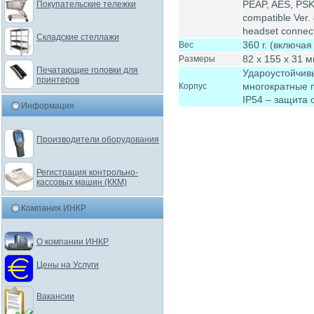
PEAP, AES, PSK 
Покупательские тележки
compatible Ver.
headset connect
Складские стеллажи
360 г. (включая
Вес
82 x 155 x 31 
Размеры
Печатающие головки для
Удароустойчив
принтеров
многократные п
Корпус
IP54 – защита 
Информация
Производители оборудования
Регистрация контрольно-
кассовых машин (ККМ)
Компания ИНКР
О компании ИНКР
Цены на Услуги
Вакансии