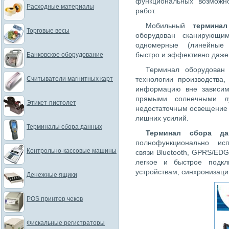
функциональных возможн
Расходные материалы
работ.
Мобильный
термина
Торговые весы
оборудован сканирующи
одномерные (линейные 
быстро и эффективно даже 
Банковское оборудование
Терминал оборудован
Считыватели магнитных карт
технологии производства
информацию вне зависим
прямыми солнечными л
Этикет-пистолет
недостаточным освещение 
лишних усилий.
Терминалы сбора данных
Терминал сбора да
полнофункционально исп
Контрольно-кассовые машины
связи Bluetooth, GPRS/EDG
легкое и быстрое подк
устройствам, синхронизаци
Денежные ящики
POS принтер чеков
Фискальные регистраторы