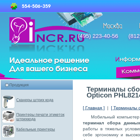
(495) 223-40-56
(812
Продукция
Терминалы сбо
Opticon PHL821
Сканеры штрих кода
[ Главная ]
|
[ Терминалы 
Принтеры печати этикеток
Мобильный компьюте
штрихкода
терминал сбора данны
работы в тяжелых услови
Кабельные принтеры
себе эргономику и высок