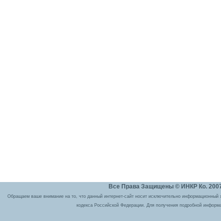
Все Права Защищены © ИНКР Ко. 2007 
Обращаем ваше внимание на то, что данный интернет-сайт носит исключительно информационный ха
кодекса Российской Федерации. Для получения подробной информа