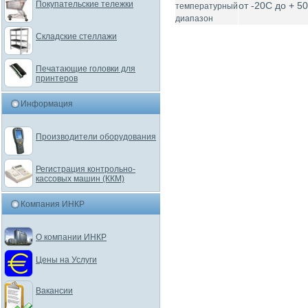
Покупательские тележки
от -20C до + 5
температурный
диапазон
Складские стеллажи
Печатающие головки для
принтеров
Информация
Производители оборудования
Регистрация контрольно-
кассовых машин (ККМ)
Компания ИНКР
О компании ИНКР
Цены на Услуги
Вакансии