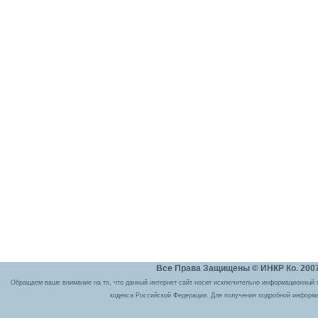
Все Права Защищены © ИНКР Ко. 2007 
Обращаем ваше внимание на то, что данный интернет-сайт носит исключительно информационный ха
кодекса Российской Федерации. Для получения подробной информа