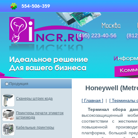
(495) 223-40-56
(812
Продукция
Honeywell (Metr
Сканеры штрих кода
[ Главная ]
|
[ Терминалы 
Терминал сбора да
Принтеры печати этикеток
высокозащищенный моби
штрихкода
соответствии с жестким
повышенной производи
Кабельные принтеры
платформа, большой пред