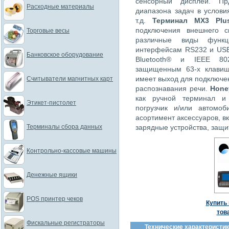
сенсорный дисплей. Пр
Расходные материалы
диапазона задач в услови
т.д.
Терминал MX3 Plu
подключения внешнего с
Торговые весы
различные виды функ
интерфейсам RS232 и USB
Банковское оборудование
Bluetooth® и IEEE 802
защищенным 63-х клавиш
имеет выход для подключе
Считыватели магнитных карт
распознавания речи.
Hone
как ручной терминал и
Этикет-пистолет
погрузчик и/или автомо
асортимент аксессуаров, 
Терминалы сбора данных
зарядные устройства, защит
Контрольно-кассовые машины
Денежные ящики
POS принтер чеков
Купить 
тов
Фискальные регистраторы
Технические характеристик