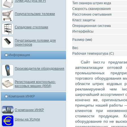
Точки доступа Wi Fi
Тип сканера штрих кода
Скорость сканирования
Покупательские тележки
Расстояние считывания
Класс защиты
Операционная система
Складские стеллажи
Интерфейсы
Размер (мм)
Печатающие головки для
принтеров
Вес
Рабочая температура (С)
Информация
Сайт iwcr.ru предлаг
автоматизации оптовой 
Производители оборудования
промышленных предпри
торгового оборудования м
Регистрация контрольно-
области штрих кодовых 
кассовых машин (ККМ)
рекламируемой чем iwc
широчайший ассортимент о
Компания ИНКР
конечно же, оригинально
принципы нашей работы —
О компании ИНКР
клиентов при неизменн
стоимости продукции. К
Цены на Услуги
оборудование по не выско
соответствующие критер