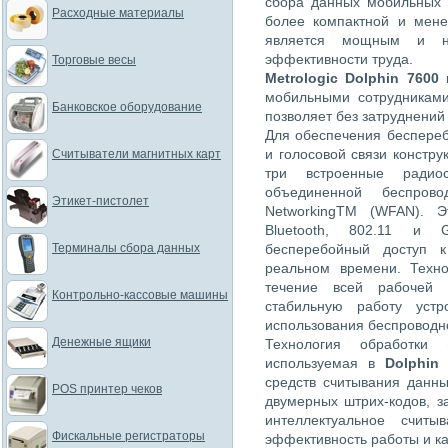
сбора данных мобильных 
Расходные материалы
более компактной и мене
является мощным и н
эффективности труда.
Торговые весы
Metrologic Dolphin 7600
и
мобильными сотрудниками
Банковское оборудование
позволяет без затруднений
Для обеспечения беспере
и голосовой связи констр
Считыватели магнитных карт
три встроенные радио
объединенной беспров
Этикет-пистолет
NetworkingTM (WFAN). Э
Bluetooth, 802.11 и
Терминалы сбора данных
бесперебойный доступ
реальном времени. Техно
течение всей рабочей 
Контрольно-кассовые машины
стабильную работу устр
использования беспроводно
Денежные ящики
Технология обработки
используемая в
Dolphin
средств считывания данны
POS принтер чеков
двумерных штрих-кодов, 
интеллектуальное счит
Фискальные регистраторы
эффективность работы и ка