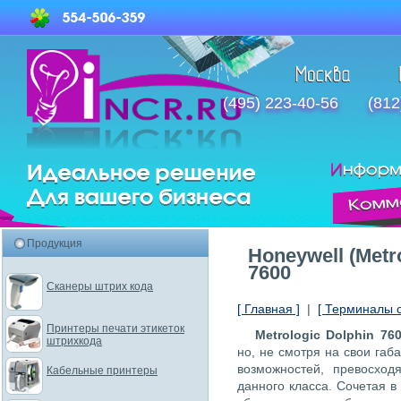
(495) 223-40-56
(812
Продукция
Honeywell (Metr
7600
Сканеры штрих кода
[ Главная ]
|
[ Терминалы 
Принтеры печати этикеток
Metrologic Dolphin 76
штрихкода
но, не смотря на свои га
возможностей, превосход
Кабельные принтеры
данного класса. Сочетая в 