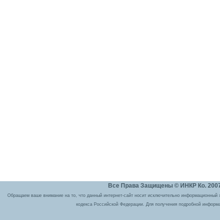
Все Права Защищены © ИНКР Ко. 2007 
Обращаем ваше внимание на то, что данный интернет-сайт носит исключительно информационный ха
кодекса Российской Федерации. Для получения подробной информа