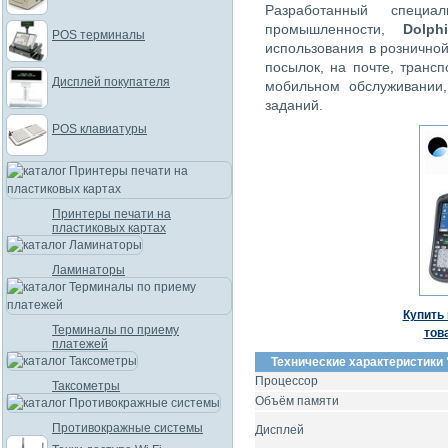
Разработанный специ
промышленности,
Dolph
POS терминалы
использования в розничной
посылок, на почте, транс
Дисплей покупателя
мобильном обслуживании,
заданий.
POS клавиатуры
Принтеры печати на
пластиковых картах
Ламинаторы
Купить 
Терминалы по приему
тов
платежей
Технические характеристики 
Процессор
Таксометры
Объём памяти
Противокражные системы
Дисплей