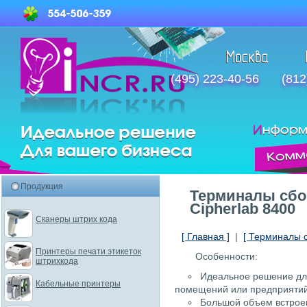
(495) 223-40-56
(812
Продукция
Терминалы сбо
Cipherlab 8400
Сканеры штрих кода
[ Главная ]
|
[ Терминалы 
Принтеры печати этикеток
Особенности:
штрихкода
Идеальное решение для
Кабельные принтеры
помещений или предприятий
Большой объем встрое