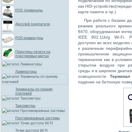
подключении по интерфей
как HID-устройство(передач
POS терминалы
карте памяти и пр.)
При работе с базами д
Дисплей покупателя
режиме реального времен
8470, оборудованная инте
IEEE 802.11b/g Wi-Fi. 
POS клавиатуры
доступен во всех моделях
к различным периферийны
Принтеры печати на
промышленном защищенн
пластиковых картах
терминалом как в условия
открытом воздухе при р
среды и в широком диапаз
Ламинаторы
освещенности.
Терминал 
падение на бетонную повер
Терминалы по приему
платежей
Таксометры
Противокражные системы
Точки доступа Wi Fi