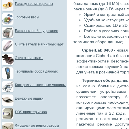
базы данных (до 16 Мб) с в
Расходные материалы
расширения (до 8 Гб через m
Яркий и контрастный эк
Торговые весы
Удобная конструкция ко
Сканирование 1D и 2D 
Работа в условиях пон
Банковское оборудование
Большие возможности д
терминала сбора данных;
Считыватели магнитных карт
CipherLab 8400
- новая
компании CipherLab была 
Этикет-пистолет
эффективности и безопасн
логистических функций н
Терминалы сбора данных
для учета в розничной торг
Терминал сбора данны
Контрольно-кассовые машины
из самых больших диспле
сравнении устройствами 
позволяет оператору 
Денежные ящики
контролировать необходи
сканирующими элементами
POS принтер чеков
линейные так и 2D коды.
режимах: в пакетном и о
пакетном режиме досту
Фискальные регистраторы