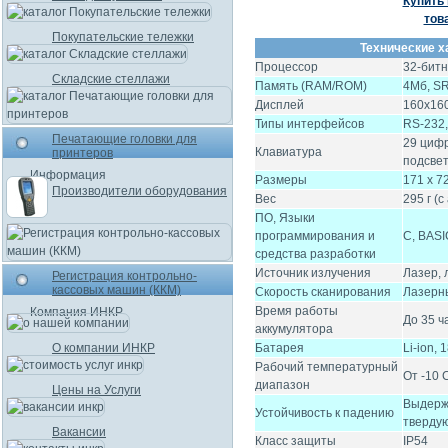
Купить 
тов
Покупательские тележки
Технические х
Процессор
32-бит
Складские стеллажи
Память (RAM/ROM)
4Мб, SR
Дисплей
160х160
Типы интерфейсов
RS-232,
Печатающие головки для
29 цифр
Клавиатура
принтеров
подсве
Информация
Размеры
171 х 7
Производители оборудования
Вес
295 г (
ПО, Языки
программирования и
C, BASI
средства разработки
Источник излучения
Лазер,
Регистрация контрольно-
кассовых машин (ККМ)
Скорость сканирования
Лазерны
Время работы
Компания ИНКР
До 35 ч
аккумулятора
О компании ИНКР
Батарея
Li-ion, 
Рабочий температурный
От -10 
диапазон
Цены на Услуги
Выдержи
Устойчивость к падению
тверду
Вакансии
Класс защиты
IP54